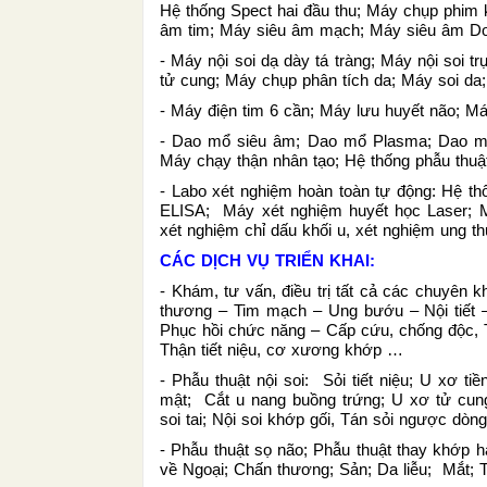
Hệ thống Spect hai đầu thu; Máy chụp phim
âm tim; Máy siêu âm mạch; Máy siêu âm D
- Máy nội soi dạ dày tá tràng; Máy nội soi tr
tử cung; Máy chụp phân tích da; Máy soi da;
- Máy điện tim 6 cần; Máy lưu huyết não; 
- Dao mổ siêu âm; Dao mổ Plasma; Dao mổ 
Máy chạy thận nhân tạo; Hệ thống phẫu thuậ
- Labo xét nghiệm hoàn toàn tự động: Hệ t
ELISA; Máy xét nghiệm huyết học Laser; 
xét nghiệm chỉ dấu khối u, xét nghiệm ung t
CÁC DỊCH VỤ TRIỂN KHAI:
- Khám, tư vấn, điều trị tất cả các chuyên
thương – Tim mạch – Ung bướu – Nội tiết 
Phục hồi chức năng – Cấp cứu, chống độc, T
Thận tiết niệu, cơ xương khớp …
- Phẫu thuật nội soi: Sỏi tiết niệu; U xơ ti
mật; Cắt u nang buồng trứng; U xơ tử cung
soi tai; Nội soi khớp gối, Tán sỏi ngược dò
- Phẫu thuật sọ não; Phẫu thuật thay khớp h
về Ngoại; Chấn thương; Sản; Da liễu; Mắt;