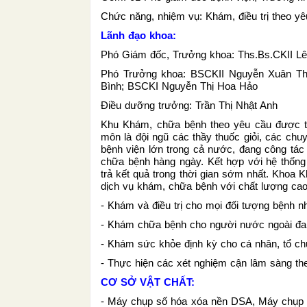
Chức năng, nhiệm vụ: Khám, điều trị theo yê
Lãnh đạo khoa:
Phó Giám đốc, Trưởng khoa: Ths.Bs.CKII L
Phó Trưởng khoa: BSCKII Nguyễn Xuân Th
Bình; BSCKI Nguyễn Thị Hoa Hảo
Điều dưỡng trưởng: Trần Thị Nhật Anh
Khu Khám, chữa bệnh theo yêu cầu được t
môn là đội ngũ các thầy thuốc giỏi, các ch
bệnh viện lớn trong cả nước, đang công tác 
chữa bệnh hàng ngày. Kết hợp với hệ thống 
trả kết quả trong thời gian sớm nhất. Khoa
dịch vụ khám, chữa bệnh với chất lượng cao
- Khám và điều trị cho mọi đối tượng bệnh 
- Khám chữa bệnh cho người nước ngoài đan
- Khám sức khỏe định kỳ cho cá nhân, tổ ch
- Thực hiện các xét nghiệm cận lâm sàng th
CƠ SỞ VẬT CHẤT:
- Máy chụp số hóa xóa nền DSA, Máy chụp cộ