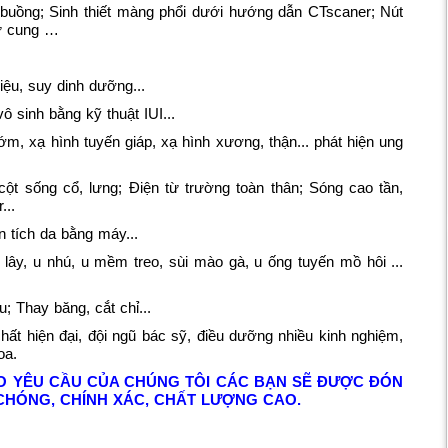
2 buồng; Sinh thiết màng phổi dưới hướng dẫn CTscaner; Nút
tử cung …
niệu, suy dinh dưỡng...
ô sinh bằng kỹ thuật IUI...
m, xạ hình tuyến giáp, xạ hình xương, thận... phát hiện ung
ột sống cổ, lưng; Điện từ trường toàn thân; Sóng cao tần,
...
 tích da bằng máy...
lây, u nhú, u mềm treo, sùi mào gà, u ống tuyến mồ hôi ...
u; Thay băng, cắt chỉ...
hất hiện đại, đội ngũ bác sỹ, điều dưỡng nhiều kinh nghiệm,
oa.
EO YÊU CẦU CỦA CHÚNG TÔI CÁC BẠN SẼ ĐƯỢC ĐÓN
 CHÓNG, CHÍNH XÁC, CHẤT LƯỢNG CAO.