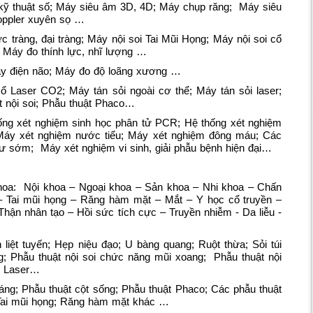
 kỹ thuật số; Máy siêu âm 3D, 4D; Máy chụp răng; Máy siêu
oppler xuyên sọ …
ực tràng, đại tràng; Máy nội soi Tai Mũi Họng; Máy nội soi cổ
 Máy đo thính lực, nhĩ lượng …
Máy điện não; Máy đo độ loãng xương …
Laser CO2; Máy tán sỏi ngoài cơ thể; Máy tán sỏi laser;
t nội soi; Phẫu thuật Phaco…
hống xét nghiệm sinh học phân tử PCR; Hệ thống xét nghiệm
Máy xét nghiệm nước tiểu; Máy xét nghiệm đông máu; Các
hư sớm; Máy xét nghiệm vi sinh, giải phẫu bệnh hiện đại…
 khoa: Nội khoa – Ngoại khoa – Sản khoa – Nhi khoa – Chấn
– Tai mũi họng – Răng hàm mặt – Mắt – Y học cổ truyền –
hận nhân tạo – Hồi sức tích cực – Truyền nhiễm - Da liễu -
ền liệt tuyến; Hẹp niệu đạo; U bàng quang; Ruột thừa; Sỏi túi
; Phẫu thuật nội soi chức năng mũi xoang; Phẫu thuật nội
ng Laser…
áng; Phẫu thuật cột sống; Phẫu thuật Phaco; Các phẫu thuật
 Tai mũi họng; Răng hàm mặt khác …