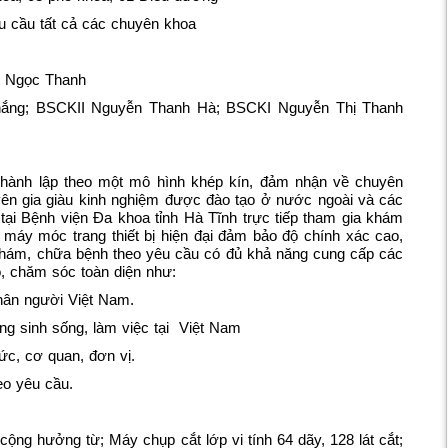
u cầu tất cả các chuyên khoa
ê Ngọc Thanh
ắng; BSCKII Nguyễn Thanh Hà; BSCKI Nguyễn Thị Thanh
hành lập theo một mô hình khép kín, đảm nhận về chuyên
uyên gia giàu kinh nghiệm được đào tạo ở nước ngoài và các
tại Bệnh viện Đa khoa tỉnh Hà Tĩnh trực tiếp tham gia khám
máy móc trang thiết bị hiện đại đảm bảo độ chính xác cao,
 Khám, chữa bệnh theo yêu cầu có đủ khả năng cung cấp các
, chăm sóc toàn diện như:
nhân người Việt Nam.
g sinh sống, làm việc tại Việt Nam
ức, cơ quan, đơn vị.
eo yêu cầu.
ng hưởng từ; Máy chụp cắt lớp vi tính 64 dãy, 128 lát cắt;