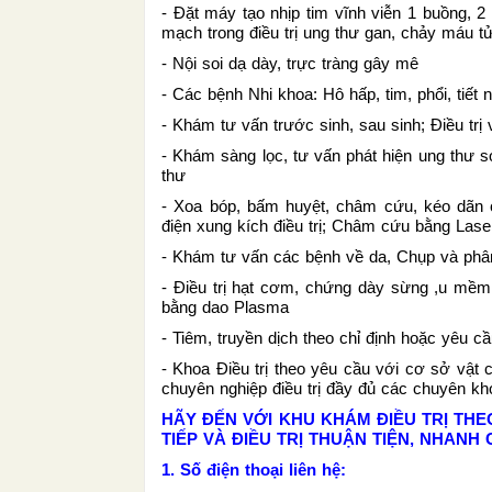
- Đặt máy tạo nhịp tim vĩnh viễn 1 buồng, 
mạch trong điều trị ung thư gan, chảy máu 
- Nội soi dạ dày, trực tràng gây mê
- Các bệnh Nhi khoa: Hô hấp, tim, phổi, tiết 
- Khám tư vấn trước sinh, sau sinh; Điều trị v
- Khám sàng lọc, tư vấn phát hiện ung thư sớ
thư
- Xoa bóp, bấm huyệt, châm cứu, kéo dãn c
điện xung kích điều trị; Châm cứu bằng Laser
- Khám tư vấn các bệnh về da, Chụp và phân
- Điều trị hạt cơm, chứng dày sừng ,u mềm 
bằng dao Plasma
- Tiêm, truyền dịch theo chỉ định hoặc yêu cầ
- Khoa Điều trị theo yêu cầu với cơ sở vật c
chuyên nghiệp điều trị đầy đủ các chuyên kh
HÃY ĐẾN VỚI KHU KHÁM ĐIỀU TRỊ TH
TIẾP VÀ ĐIỀU TRỊ THUẬN TIỆN, NHANH
1. Số điện thoại liên hệ: