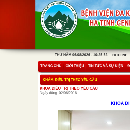
THỨ NĂM 06/08/2026 - 10:25:53
HOTLINE
TRANG CHỦ
GIỚI THIỆU
TIN TỨC VÀ SỰ KIỆN
Đ
KHÁM, ĐIỀU TRỊ THEO YÊU CẦU
KHOA ĐIỀU TRỊ THEO YÊU CẦU
Ngày đăng: 02/06/2016
KHOA ĐI