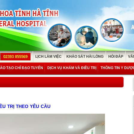
02393 855569
LỊCH LÀM VIỆC
KHẢO SÁT HÀI LÒNG
HỎI ĐÁP
VĂ
ÀO TẠO CHỈ ĐẠO TUYẾN
DỊCH VỤ KHÁM VÀ ĐIỀU TRỊ
THÔNG TIN Y DƯỢ
ỀU TRỊ THEO YÊU CẦU