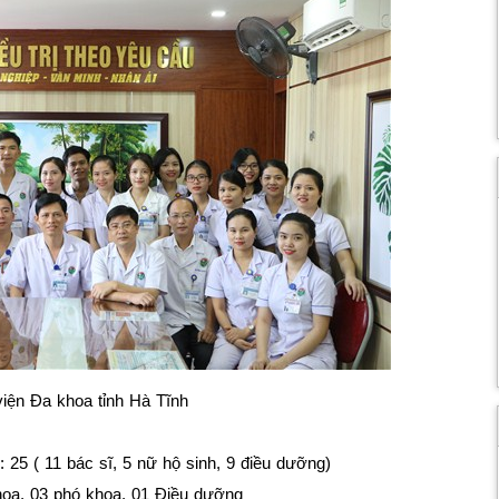
viện Đa khoa tỉnh Hà Tĩnh
25 ( 11 bác sĩ, 5 nữ hộ sinh, 9 điều dưỡng)
oa, 03 phó khoa, 01 Điều dưỡng