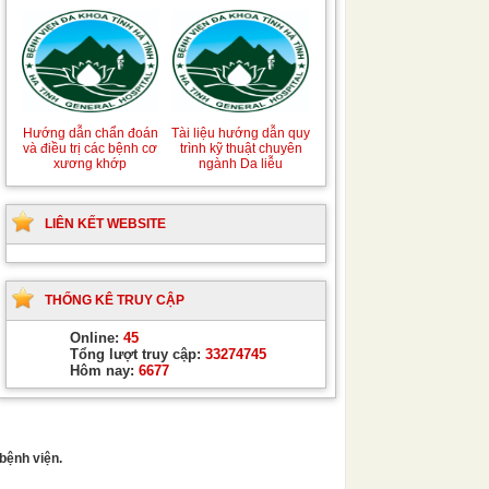
Hướng dẫn chẩn đoán
Tài liệu hướng dẫn quy
và điều trị các bệnh cơ
trình kỹ thuật chuyên
xương khớp
ngành Da liễu
LIÊN KẾT WEBSITE
THỐNG KÊ TRUY CẬP
Online:
45
Tổng lượt truy cập:
33274745
Hôm nay:
6677
bệnh viện.