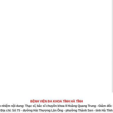
BỆNH VIỆN ĐA KHOA TỈNH HÀ TĨNH
h nhiệm nội dung: Thạc sĩ, bác sĩ chuyên khoa II Hoàng Quang Trung - Giám đốc 
Địa chỉ: Số 75 - đường Hải Thượng Lãn Ông - phường Thành Sen - tỉnh Hà Tĩnh