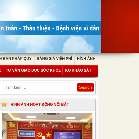
N BẢN PHÁP QUY
BẢNG GIÁ VIỆN PHÍ
HÌNH ẢNH
C
TƯ VẤN GIÁO DỤC SỨC KHỎE
KQ KHẢO SÁT
HÌNH ẢNH HOẠT ĐỘNG NỔI BẬT