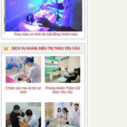
Tán sỏi niệu quản ngược dòng Laser
DỊCH VỤ KHÁM, ĐIỀU TRỊ THEO YÊU CẦU
Chăm sóc mẹ và bé sơ
Phòng khám Thẩm mỹ
sinh
theo Yêu cầu