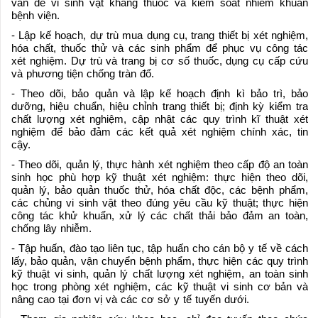
vấn đề vi sinh vật kháng thuốc và kiểm soát nhiễm khuẩn
bệnh viện.
- Lập kế hoạch, dự trù mua dụng cụ, trang thiết bị xét nghiệm,
hóa chất, thuốc thử và các sinh phẩm để phục vụ công tác
xét nghiệm. Dự trù và trang bị cơ số thuốc, dụng cụ cấp cứu
và phương tiện chống tràn đổ.
- Theo dõi, bảo quản và lập kế hoạch định kì bảo trì, bảo
dưỡng, hiệu chuẩn, hiệu chỉnh trang thiết bị; định kỳ kiểm tra
chất lượng xét nghiệm, cập nhật các quy trình kĩ thuật xét
nghiệm để bảo đảm các kết quả xét nghiệm chính xác, tin
cậy.
- Theo dõi, quản lý, thực hành xét nghiệm theo cấp độ an toàn
sinh học phù hợp kỹ thuật xét nghiệm: thực hiện theo dõi,
quản lý, bảo quản thuốc thử, hóa chất độc, các bệnh phẩm,
các chủng vi sinh vật theo đúng yêu cầu kỹ thuật; thực hiện
công tác khử khuẩn, xử lý các chất thải bảo đảm an toàn,
chống lây nhiễm.
- Tập huấn, đào tạo liên tục, tập huấn cho cán bộ y tế về cách
lấy, bảo quản, vận chuyển bệnh phẩm, thực hiện các quy trình
kỹ thuật vi sinh, quản lý chất lượng xét nghiệm, an toàn sinh
học trong phòng xét nghiệm, các kỹ thuật vi sinh cơ bản và
nâng cao tại đơn vị và các cơ sở y tế tuyến dưới.