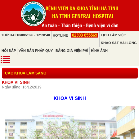
02393 855569
THỨ HAI 10/08/2026 - 12:28:40
LỊCH LÀM VIỆC
HOTLINE
KHẢO SÁT HÀI LÒNG
HỎI ĐÁP
VĂN BẢN PHÁP QUY
BẢNG GIÁ VIỆN PHÍ
HÌNH ẢNH
CÁC KHOA LÂM SÀNG
KHOA VI SINH
Ngày đăng: 16/12/2019
KHOA VI SINH