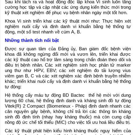
Sau khi tách ra và hoạt động độc lập khoa Vi sinh luôn tăng
cường học tập và cập nhật các ứng dụng kiến thức mới trong
kỹ thuật xét nghiệm để phục vụ bệnh nhân ngày một tốt hơn.
Khoa Vi sinh triển khai các kỹ thuật mới như: Thực hiện xét
nghiệm nuôi cấy và định danh vi khuẩn bằng hệ thống tự
động, một số test nhanh về cúm A, B.
Những thành tích nổi bật
Được sự quan tâm của Đảng ủy, Ban giám đốc bệnh viện
khoa đã không ngừng đổi mới và vươn lên, triển khai được
các kỹ thuật cao hổ trợ lâm sàng trong chẩn đoán theo dõi và
điều trị bệnh nhân. Các xét nghiệm sinh học phân tử marker
ung thư như HPV, EBV; các xét nghiệm đo tải lượng vius
viêm gan B, C và các xét nghiệm xác định bệnh truyền nhiễm
khác; triển khai nuôi cấy và định danh vi khuẩn bằng hệ thống
tự động:
Hệ thống cấy máu tự động BD Bactec thế hệ mới với dung
lượng 60 chai, hệ thống định danh và kháng sinh đồ tự động
Vitek(R) 2 Compact (Biomerieux - Pháp) định danh nhanh các
căn nguyên gây bệnh, không chỉ trả lời các thông tin kháng
sinh đồ định tính (nhạy hay kháng thuốc) mà còn cung cấp
nồng độ ức chế tối thiểu (MIC) cho việc tối ưu hoá liều điều trị.
Các kỹ thuật phát hiện kiểu hình kháng thuốc nguy hiểm của