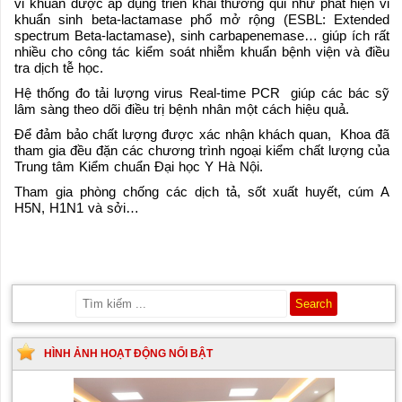
vi khuẩn được áp dụng triển khai thường qui như phát hiện vi
khuẩn sinh beta-lactamase phổ mở rộng (ESBL: Extended
spectrum Beta-lactamase), sinh carbapenemase… giúp ích rất
nhiều cho công tác kiểm soát nhiễm khuẩn bệnh viện và điều
tra dịch tễ học.
Hệ thống đo tải lượng virus Real-time PCR giúp các bác sỹ
lâm sàng theo dõi điều trị bệnh nhân một cách hiệu quả.
Để đảm bảo chất lượng được xác nhận khách quan, Khoa đã
tham gia đều đặn các chương trình ngoại kiểm chất lượng của
Trung tâm Kiểm chuẩn Đại học Y Hà Nội.
Tham gia phòng chống các dịch tả, sốt xuất huyết, cúm A
H5N, H1N1 và sởi…
HÌNH ẢNH HOẠT ĐỘNG NỔI BẬT