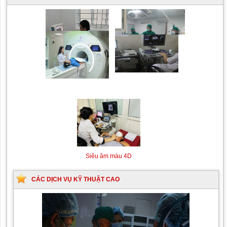
Siêu âm Doppler xuyên
Kỹ thuật chụp mạch máu
sọ
não bằng hệ thống chụp
mạch số hóa xóa nền
(DSA)
Siêu âm màu 4D
CÁC DỊCH VỤ KỸ THUẬT CAO