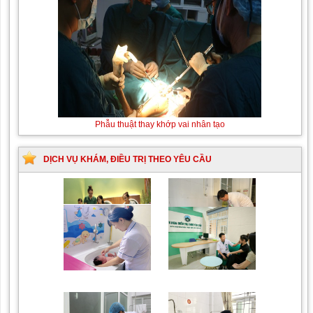
Phẫu thuật thay khớp vai nhân tạo
DỊCH VỤ KHÁM, ĐIỀU TRỊ THEO YÊU CẦU
Trung tâm chăm sóc mẹ
Khám bệnh nhân mắc
bầu và sau sinh
các bệnh lý về xương,
khớp