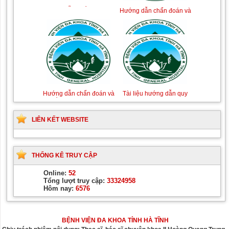
phòng ngừa nhiễm
điều trị một số bệnh
khuẩn vết mổ
truyền nhiễm
Hướng dẫn chẩn đoán và
Hướng dẫn chẩn đoán và
xử trí Hồi sức tích cực
Hướng dẫn quy trình kỹ
Hướng dẫn Quy trình kỹ
điều trị các bệnh về dị
thuật Chuyên khoa Phẫu
thuật Nhi khoa
ứng-miễn dịch lâm sàng
thuật Tiết niệu
LIÊN KẾT WEBSITE
Hướng dẫn chẩn đoán và
Tài liệu hướng dẫn quy
THỐNG KÊ TRUY CẬP
điều trị các bệnh cơ
trình kỹ thuật chuyên
xương khớp
ngành Da liễu
Online:
52
Tổng lượt truy cập:
33324958
Hôm nay:
6576
BỆNH VIỆN ĐA KHOA TỈNH HÀ TĨNH