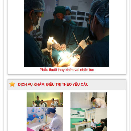
Phẫu thuật thay khớp vai nhân tạo
DỊCH VỤ KHÁM, ĐIỀU TRỊ THEO YÊU CẦU
Trung tâm chăm sóc mẹ
Khám bệnh nhân mắc
bầu và sau sinh
các bệnh lý về xương,