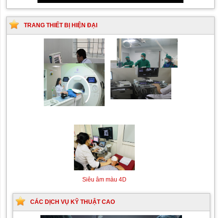
TRANG THIẾT BỊ HIỆN ĐẠI
Siêu âm Doppler xuyên
Kỹ thuật chụp mạch máu
sọ
não bằng hệ thống chụp
mạch số hóa xóa nền
(DSA)
Máy siêu âm tim
Máy chụp cộng hưởng từ
MRI
Siêu âm màu 4D
CÁC DỊCH VỤ KỸ THUẬT CAO