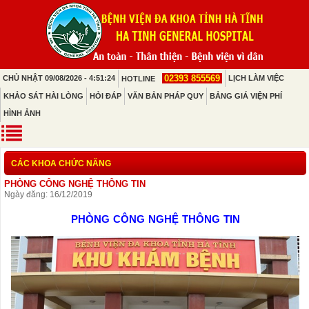
02393 855569
CHỦ NHẬT 09/08/2026 - 4:51:24
LỊCH LÀM VIỆC
HOTLINE
KHẢO SÁT HÀI LÒNG
HỎI ĐÁP
VĂN BẢN PHÁP QUY
BẢNG GIÁ VIỆN PHÍ
HÌNH ẢNH
CÁC KHOA CHỨC NĂNG
PHÒNG CÔNG NGHỆ THÔNG TIN
Ngày đăng: 16/12/2019
PHÒNG CÔNG NGHỆ THÔNG TIN