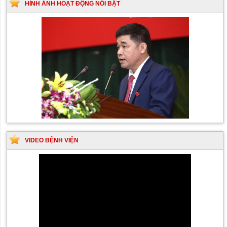
HÌNH ẢNH HOẠT ĐỘNG NỔI BẬT
VIDEO BỆNH VIỆN