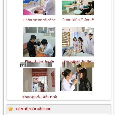
Trung tâm chăm sóc mẹ
Khám bệnh nhân mắc
bầu và sau sinh
các bệnh lý về xương,
khớp
Phòng khám Thẩm mỹ
Chăm sóc mẹ và bé sơ
theo Yêu cầu
sinh
Chiếu tia Plasma lạnh hỗ
Khám bệnh nhân sau
trợ điều trị vết thương
phẫu thuật
Đơn nguyên Sản theo
Phòng khám chuyên
yêu cầu
khoa Nhi
Khám Ngoại khoa
Đội ngũ hướng dẫn
chuyên nghiệp, tận tình
LIÊN HỆ / GỬI CÂU HỎI
Khám chuyên khoa Mắt