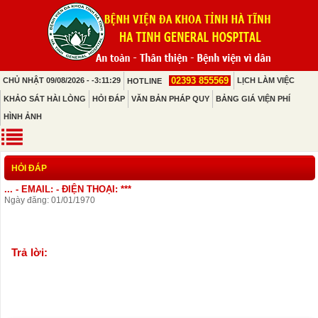
02393 855569
CHỦ NHẬT 09/08/2026 - -3:11:29
LỊCH LÀM VIỆC
HOTLINE
KHẢO SÁT HÀI LÒNG
HỎI ĐÁP
VĂN BẢN PHÁP QUY
BẢNG GIÁ VIỆN PHÍ
HÌNH ẢNH
HỎI ĐÁP
... - EMAIL: - ĐIỆN THOẠI: ***
Ngày đăng: 01/01/1970
Trả lời: