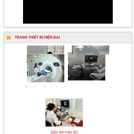
TRANG THIẾT BỊ HIỆN ĐẠI
Siêu âm Doppler xuyên
Kỹ thuật chụp mạch máu
sọ
não bằng hệ thống chụp
mạch số hóa xóa nền
(DSA)
Máy siêu âm tim
Máy chụp cộng hưởng từ
MRI
Siêu âm màu 4D