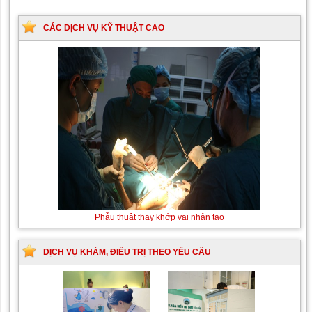
CÁC DỊCH VỤ KỸ THUẬT CAO
Phẫu thuật thay khớp vai nhân tạo
DỊCH VỤ KHÁM, ĐIỀU TRỊ THEO YÊU CẦU