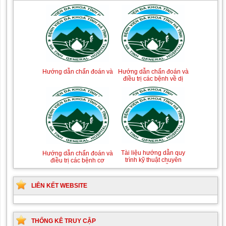
Tài liệu Hướng dẫn
Hướng dẫn chẩn đoán và
phòng ngừa nhiễm
điều trị một số bệnh
khuẩn vết mổ
truyền nhiễm
Hướng dẫn chẩn đoán và
Hướng dẫn chẩn đoán và
xử trí Hồi sức tích cực
điều trị các bệnh về dị
ứng-miễn dịch lâm sàng
Hướng dẫn quy trình kỹ
Hướng dẫn Quy trình kỹ
thuật Chuyên khoa Phẫu
thuật Nhi khoa
thuật Tiết niệu
LIÊN KẾT WEBSITE
Tài liệu hướng dẫn quy
Hướng dẫn chẩn đoán và
trình kỹ thuật chuyên
điều trị các bệnh cơ
ngành Da liễu
xương khớp
THỐNG KÊ TRUY CẬP