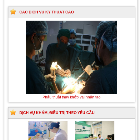
CÁC DỊCH VỤ KỸ THUẬT CAO
Phẫu thuật thay khớp vai nhân tạo
DỊCH VỤ KHÁM, ĐIỀU TRỊ THEO YÊU CẦU