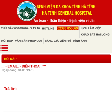
02393 855569
THỨ BẢY 08/08/2026 - 3:13:10
LỊCH LÀM VIỆC
HOTLINE
KHẢO SÁT HÀI LÒNG
HỎI ĐÁP
VĂN BẢN PHÁP QUY
BẢNG GIÁ VIỆN PHÍ
HÌNH ẢNH
HỎI ĐÁP
... - EMAIL: - ĐIỆN THOẠI: ***
Ngày đăng: 01/01/1970
Trả lời: