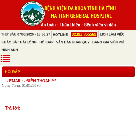
02393 855569
THỨ SÁU 07/08/2026 - 15:56:27
LỊCH LÀM VIỆC
HOTLINE
KHẢO SÁT HÀI LÒNG
HỎI ĐÁP
VĂN BẢN PHÁP QUY
BẢNG GIÁ VIỆN PHÍ
HÌNH ẢNH
HỎI ĐÁP
... - EMAIL: - ĐIỆN THOẠI: ***
Ngày đăng: 01/01/1970
Trả lời: