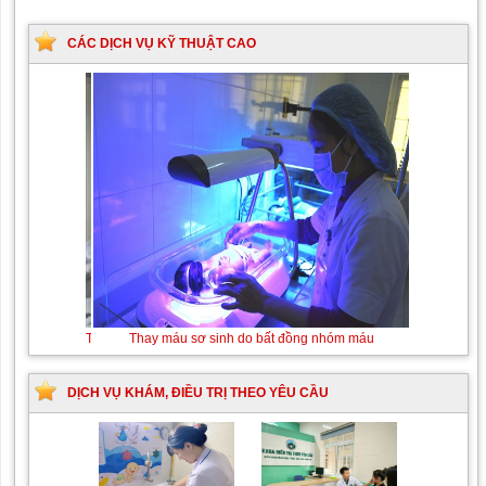
CÁC DỊCH VỤ KỸ THUẬT CAO
Tán sỏi niệu quản
Thay máu sơ sinh do bất đồng
ngược dòng Laser
nhóm máu
DỊCH VỤ KHÁM, ĐIỀU TRỊ THEO YÊU CẦU