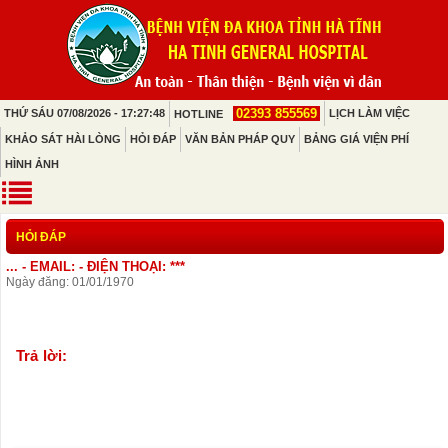
02393 855569
THỨ SÁU 07/08/2026 - 17:27:48
LỊCH LÀM VIỆC
HOTLINE
KHẢO SÁT HÀI LÒNG
HỎI ĐÁP
VĂN BẢN PHÁP QUY
BẢNG GIÁ VIỆN PHÍ
HÌNH ẢNH
HỎI ĐÁP
... - EMAIL: - ĐIỆN THOẠI: ***
Ngày đăng: 01/01/1970
Trả lời: