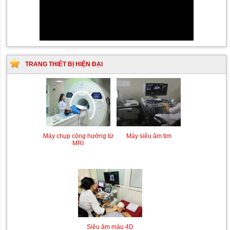
TRANG THIẾT BỊ HIỆN ĐẠI
Siêu âm Doppler xuyên
Kỹ thuật chụp mạch máu
Máy siêu âm tim
Máy chụp cộng hưởng từ
sọ
não bằng hệ thống chụp
MRI
mạch số hóa xóa nền
(DSA)
Siêu âm màu 4D