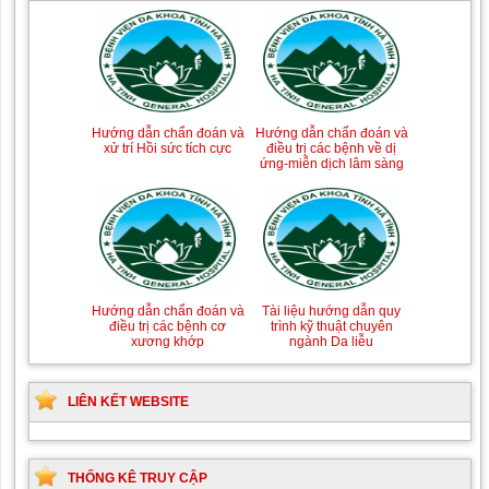
Tài liệu Hướng dẫn
Hướng dẫn chẩn đoán và
Hướng dẫn chẩn đoán và
Hướng dẫn chẩn đoán và
phòng ngừa nhiễm
điều trị một số bệnh
xử trí Hồi sức tích cực
điều trị các bệnh về dị
khuẩn vết mổ
truyền nhiễm
ứng-miễn dịch lâm sàng
Hướng dẫn quy trình kỹ
Hướng dẫn Quy trình kỹ
Tài liệu hướng dẫn quy
Hướng dẫn chẩn đoán và
thuật Chuyên khoa Phẫu
thuật Nhi khoa
trình kỹ thuật chuyên
điều trị các bệnh cơ
thuật Tiết niệu
ngành Da liễu
xương khớp
LIÊN KẾT WEBSITE
THỐNG KÊ TRUY CẬP