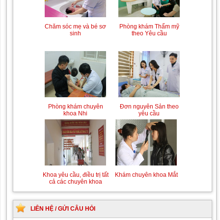
Trung tâm chăm sóc mẹ
Khám bệnh nhân mắc
Phòng khám Thẩm mỹ
Chăm sóc mẹ và bé sơ
bầu và sau sinh
các bệnh lý về xương,
theo Yêu cầu
sinh
khớp
Chiếu tia Plasma lạnh hỗ
Khám bệnh nhân sau
Đơn nguyên Sản theo
Phòng khám chuyên
trợ điều trị vết thương
phẫu thuật
yêu cầu
khoa Nhi
Khám Ngoại khoa
Đội ngũ hướng dẫn
Khám chuyên khoa Mắt
Khoa yêu cầu, điều trị tất
chuyên nghiệp, tận tình
cả các chuyên khoa
LIÊN HỆ / GỬI CÂU HỎI