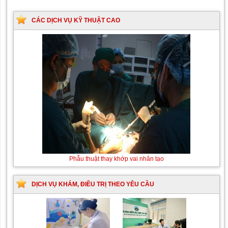
CÁC DỊCH VỤ KỸ THUẬT CAO
Phẫu thuật thay khớp vai nhân tạo
DỊCH VỤ KHÁM, ĐIỀU TRỊ THEO YÊU CẦU