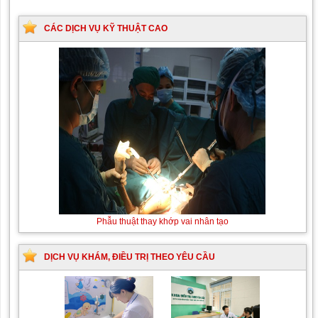
CÁC DỊCH VỤ KỸ THUẬT CAO
Phẫu thuật thay khớp vai nhân tạo
DỊCH VỤ KHÁM, ĐIỀU TRỊ THEO YÊU CẦU