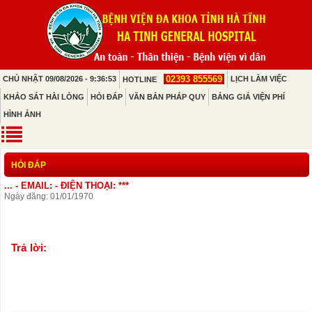
02393 855569
CHỦ NHẬT 09/08/2026 - 9:36:53
LỊCH LÀM VIỆC
HOTLINE
KHẢO SÁT HÀI LÒNG
HỎI ĐÁP
VĂN BẢN PHÁP QUY
BẢNG GIÁ VIỆN PHÍ
HÌNH ẢNH
HỎI ĐÁP
... - EMAIL: - ĐIỆN THOẠI: ***
Ngày đăng: 01/01/1970
Trả lời: