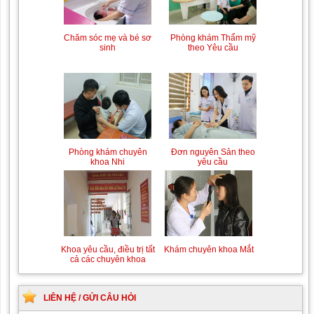
Trung tâm chăm sóc mẹ
Khám bệnh nhân mắc
Phòng khám Thẩm mỹ
Chăm sóc mẹ và bé sơ
bầu và sau sinh
các bệnh lý về xương,
theo Yêu cầu
sinh
khớp
Chiếu tia Plasma lạnh hỗ
Khám bệnh nhân sau
Đơn nguyên Sản theo
Phòng khám chuyên
trợ điều trị vết thương
phẫu thuật
yêu cầu
khoa Nhi
Khám Ngoại khoa
Đội ngũ hướng dẫn
Khám chuyên khoa Mắt
Khoa yêu cầu, điều trị tất
chuyên nghiệp, tận tình
cả các chuyên khoa
LIÊN HỆ / GỬI CÂU HỎI