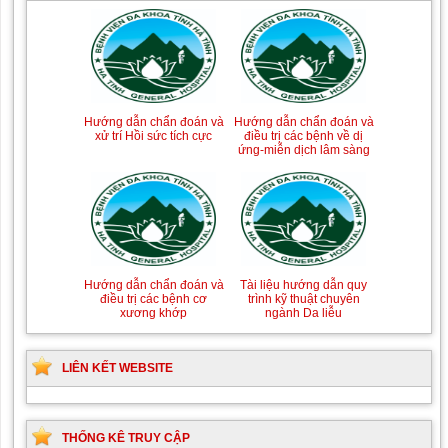
Tài liệu Hướng dẫn
Hướng dẫn chẩn đoán và
Hướng dẫn chẩn đoán và
Hướng dẫn chẩn đoán và
phòng ngừa nhiễm
điều trị một số bệnh
xử trí Hồi sức tích cực
điều trị các bệnh về dị
khuẩn vết mổ
truyền nhiễm
ứng-miễn dịch lâm sàng
Hướng dẫn quy trình kỹ
Hướng dẫn Quy trình kỹ
Tài liệu hướng dẫn quy
Hướng dẫn chẩn đoán và
thuật Chuyên khoa Phẫu
thuật Nhi khoa
trình kỹ thuật chuyên
điều trị các bệnh cơ
thuật Tiết niệu
ngành Da liễu
xương khớp
LIÊN KẾT WEBSITE
THỐNG KÊ TRUY CẬP