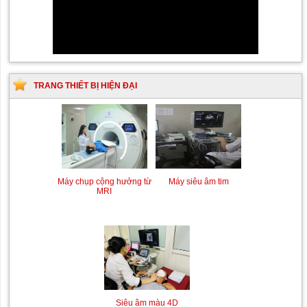
TRANG THIẾT BỊ HIỆN ĐẠI
Siêu âm Doppler xuyên
Kỹ thuật chụp mạch máu
Máy siêu âm tim
Máy chụp cộng hưởng từ
sọ
não bằng hệ thống chụp
MRI
mạch số hóa xóa nền
(DSA)
Siêu âm màu 4D