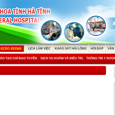
02393 855569
LỊCH LÀM VIỆC
KHẢO SÁT HÀI LÒNG
HỎI ĐÁP
VĂN
ÀO TẠO CHỈ ĐẠO TUYẾN
DỊCH VỤ KHÁM VÀ ĐIỀU TRỊ
THÔNG TIN Y DƯỢ