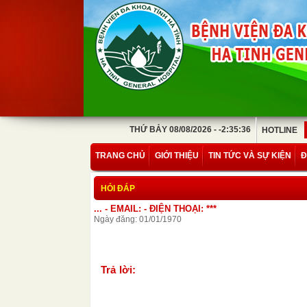
THỨ BẢY 08/08/2026 - -2:35:36
HOTLINE
TRANG CHỦ
GIỚI THIỆU
TIN TỨC VÀ SỰ KIỆN
Đ
HỎI ĐÁP
... - EMAIL: - ĐIỆN THOẠI: ***
Ngày đăng: 01/01/1970
Trả lời: