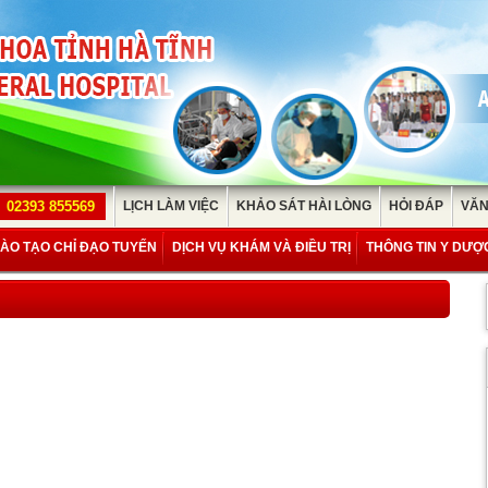
02393 855569
LỊCH LÀM VIỆC
KHẢO SÁT HÀI LÒNG
HỎI ĐÁP
VĂN
ÀO TẠO CHỈ ĐẠO TUYẾN
DỊCH VỤ KHÁM VÀ ĐIỀU TRỊ
THÔNG TIN Y DƯỢ