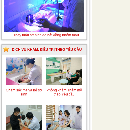
Tán sỏi niệu quản ngược dòng Laser
Thay
máu
sơ
sinh
DỊCH VỤ KHÁM, ĐIỀU TRỊ THEO YÊU CẦU
do
bất
đồng
nhóm
máu
Chăm sóc mẹ và bé sơ
Phòng khám Thẩm mỹ
sinh
theo Yêu cầu