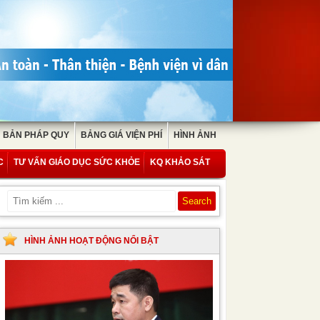
 BẢN PHÁP QUY
BẢNG GIÁ VIỆN PHÍ
HÌNH ẢNH
C
TƯ VẤN GIÁO DỤC SỨC KHỎE
KQ KHẢO SÁT
HÌNH ẢNH HOẠT ĐỘNG NỔI BẬT