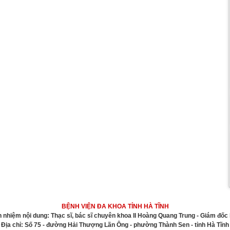
BỆNH VIỆN ĐA KHOA TỈNH HÀ TĨNH
h nhiệm nội dung: Thạc sĩ, bác sĩ chuyên khoa II Hoàng Quang Trung - Giám đốc 
Địa chỉ: Số 75 - đường Hải Thượng Lãn Ông - phường Thành Sen - tỉnh Hà Tĩnh