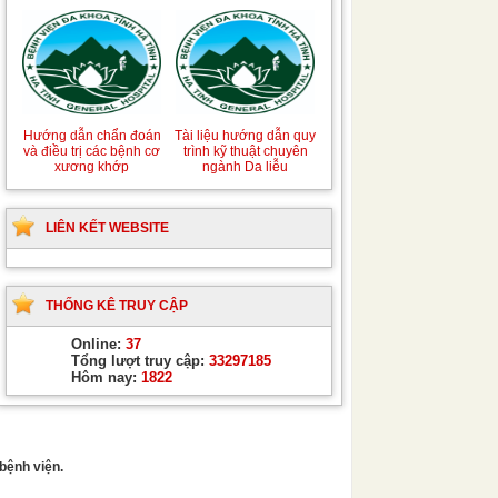
Hướng dẫn chẩn đoán
Tài liệu hướng dẫn quy
và điều trị các bệnh cơ
trình kỹ thuật chuyên
xương khớp
ngành Da liễu
LIÊN KẾT WEBSITE
THỐNG KÊ TRUY CẬP
Online:
37
Tổng lượt truy cập:
33297185
Hôm nay:
1822
bệnh viện.