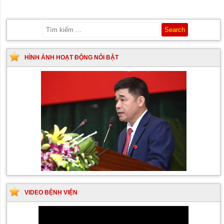
HÌNH ẢNH HOẠT ĐỘNG NỔI BẬT
VIDEO BỆNH VIỆN