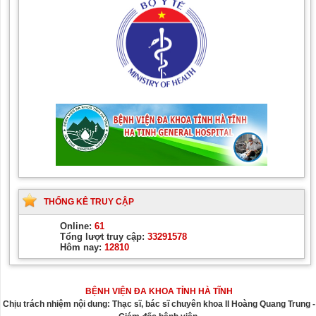
THỐNG KÊ TRUY CẬP
Online:
61
Tổng lượt truy cập:
33291578
Hôm nay:
12810
BỆNH VIỆN ĐA KHOA TỈNH HÀ TĨNH
Chịu trách nhiệm nội dung: Thạc sĩ, bác sĩ chuyên khoa II Hoàng Quang Trung -