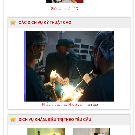
Siêu âm màu 4D
CÁC DỊCH VỤ KỸ THUẬT CAO
Thay máu sơ sinh do bất đồng
Phẫu thuật thay khớp
nhóm máu
vai nhân tạo
DỊCH VỤ KHÁM, ĐIỀU TRỊ THEO YÊU CẦU