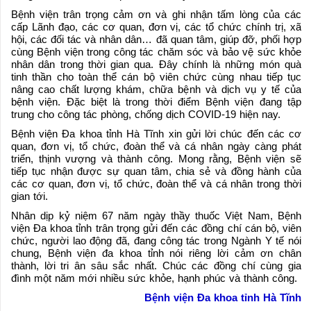
Bệnh viện trân trọng cảm ơn và ghi nhận tấm lòng của các
cấp Lãnh đạo, các cơ quan, đơn vị, các tổ chức chính trị, xã
hội, các đối tác và nhân dân… đã quan tâm, giúp đỡ, phối hợp
cùng Bệnh viện trong công tác chăm sóc và bảo vệ sức khỏe
nhân dân trong thời gian qua. Đây chính là những món quà
tinh thần cho toàn thể cán bộ viên chức cùng nhau tiếp tục
nâng cao chất lượng khám, chữa bệnh và dịch vụ y tế của
bệnh viện. Đặc biệt là trong thời điểm Bệnh viện đang tập
trung cho công tác phòng, chống dịch COVID-19 hiện nay.
Bệnh viện Đa khoa tỉnh Hà Tĩnh xin gửi lời chúc đến các cơ
quan, đơn vị, tổ chức, đoàn thể và cá nhân ngày càng phát
triển, thịnh vượng và thành công. Mong rằng, Bệnh viện sẽ
tiếp tục nhận được sự quan tâm, chia sẻ và đồng hành của
các cơ quan, đơn vị, tổ chức, đoàn thể và cá nhân trong thời
gian tới.
Nhân dịp kỷ niệm 67 năm ngày thầy thuốc Việt Nam, Bệnh
viện Đa khoa tỉnh trân trọng gửi đến các đồng chí cán bộ, viên
chức, người lao động đã, đang công tác trong Ngành Y tế nói
chung, Bệnh viện đa khoa tỉnh nói riêng lời cảm ơn chân
thành, lời tri ân sâu sắc nhất. Chúc các đồng chí cùng gia
đình một năm mới nhiều sức khỏe, hạnh phúc và thành công.
Bệnh viện Đa khoa tỉnh Hà Tĩnh