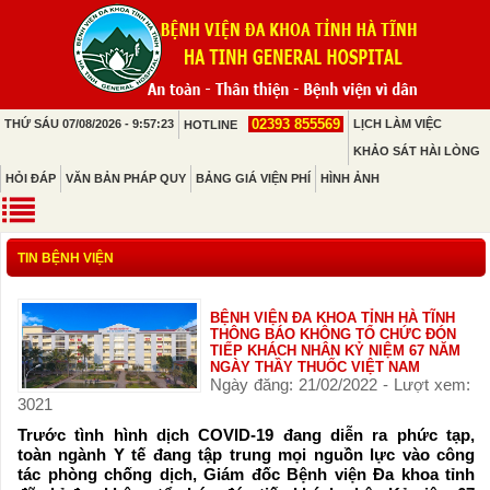
02393 855569
THỨ SÁU 07/08/2026 - 9:57:23
LỊCH LÀM VIỆC
HOTLINE
KHẢO SÁT HÀI LÒNG
HỎI ĐÁP
VĂN BẢN PHÁP QUY
BẢNG GIÁ VIỆN PHÍ
HÌNH ẢNH
TIN BỆNH VIỆN
BỆNH VIỆN ĐA KHOA TỈNH HÀ TĨNH
THÔNG BÁO KHÔNG TỔ CHỨC ĐÓN
TIẾP KHÁCH NHÂN KỶ NIỆM 67 NĂM
NGÀY THẦY THUỐC VIỆT NAM
Ngày đăng: 21/02/2022 - Lượt xem:
3021
Trước tình hình dịch COVID-19 đang diễn ra phức tạp,
toàn ngành Y tế đang tập trung mọi nguồn lực vào công
tác phòng chống dịch, Giám đốc Bệnh viện Đa khoa tỉnh