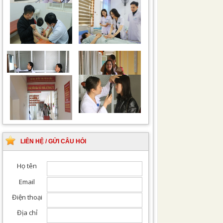
Chiếu tia Plasma lạnh
Khám bệnh nhân sau
hỗ trợ điều trị vết
phẫu thuật
thương
Khám Ngoại khoa
Đội ngũ hướng dẫn
chuyên nghiệp, tận tình
LIÊN HỆ / GỬI CÂU HỎI