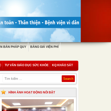
N BẢN PHÁP QUY
BẢNG GIÁ VIỆN PHÍ
C
TƯ VẤN GIÁO DỤC SỨC KHỎE
KQ KHẢO SÁT
HÌNH ẢNH HOẠT ĐỘNG NỔI BẬT