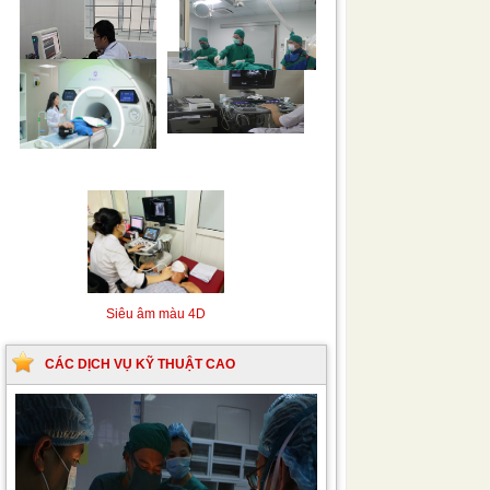
Siêu âm Doppler xuyên
Kỹ thuật chụp mạch máu
sọ
não bằng hệ thống chụp
mạch số hóa xóa nền
(DSA)
Siêu âm màu 4D
CÁC DỊCH VỤ KỸ THUẬT CAO