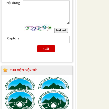
THƯ VIỆN ĐIỆN TỬ
Tài liệu Hướng dẫn
Hướng dẫn chẩn đoán
phòng ngừa nhiễm
và điều trị một số bệnh