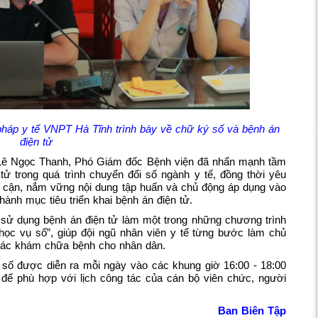
pháp y tế VNPT Hà Tĩnh trình bày về chữ ký số và bệnh án
điện tử
í Lê Ngọc Thanh, Phó Giám đốc Bệnh viện đã nhấn mạnh tầm
 tử trong quá trình chuyển đổi số ngành y tế, đồng thời yêu
p cận, nắm vững nội dung tập huấn và chủ động áp dụng vào
ành mục tiêu triển khai bệnh án điện tử.
à sử dụng bệnh án điện tử làm một trong những chương trình
học vụ số”, giúp đội ngũ nhân viên y tế từng bước làm chủ
 tác khám chữa bệnh cho nhân dân.
 số được diễn ra mỗi ngày vào các khung giờ 16:00 - 18:00
h để phù hợp với lịch công tác của cán bộ viên chức, người
Ban Biên Tập