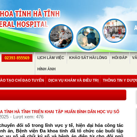
02393 855569
LỊCH LÀM VIỆC
KHẢO SÁT HÀI LÒNG
HỎI ĐÁP
VĂ
HÌNH ẢNH
ÀO TẠO CHỈ ĐẠO TUYẾN
DỊCH VỤ KHÁM VÀ ĐIỀU TRỊ
THÔNG TIN Y DƯỢ
A TỈNH HÀ TĨNH TRIỂN KHAI TẬP HUẤN BÌNH DÂN HỌC VỤ SỐ
2025 - Lượt xem: 476
uyển đổi số trong lĩnh vực y tế, hiện đại hóa công tác
nh án, Bệnh viện Đa khoa tỉnh đã tổ chức các buổi tập
ọc vụ số về chữ ký số và bệnh án điện tử cho đội ngũ