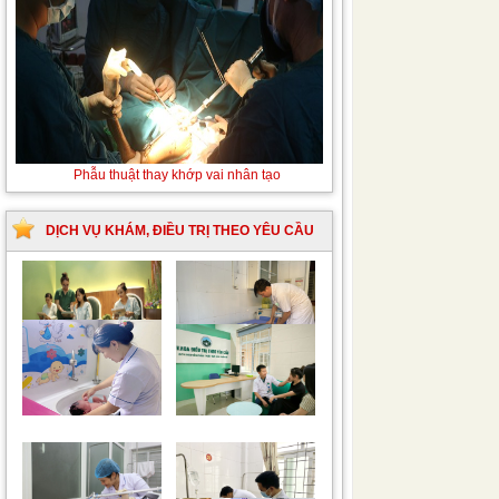
Thay máu sơ sinh do bất đồng nhóm
Phẫu thuật thay
máu
khớp vai nhân
tạo
DỊCH VỤ KHÁM, ĐIỀU TRỊ THEO YÊU CẦU
Trung tâm chăm sóc
Khám bệnh nhân mắc
mẹ bầu và sau sinh
các bệnh lý về xương,
khớp