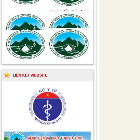
khuẩn vết mổ
truyền nhiễm
Hướng dẫn quy trình kỹ
Hướng dẫn Quy trình
thuật Chuyên khoa
kỹ thuật Nhi khoa
Phẫu thuật Tiết niệu
LIÊN KẾT WEBSITE