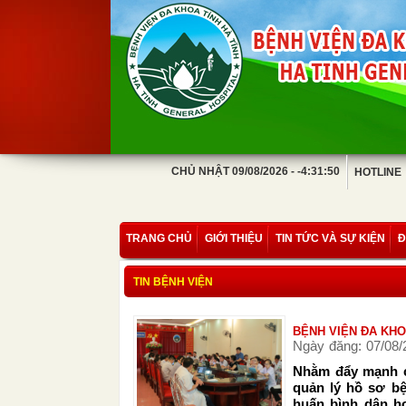
CHỦ NHẬT 09/08/2026 - -4:31:50
HOTLINE
TRANG CHỦ
GIỚI THIỆU
TIN TỨC VÀ SỰ KIỆN
Đ
TIN BỆNH VIỆN
BỆNH VIỆN ĐA KHO
Ngày đăng: 07/08/
Nhằm đẩy mạnh ch
quản lý hồ sơ bệ
huấn bình dân h