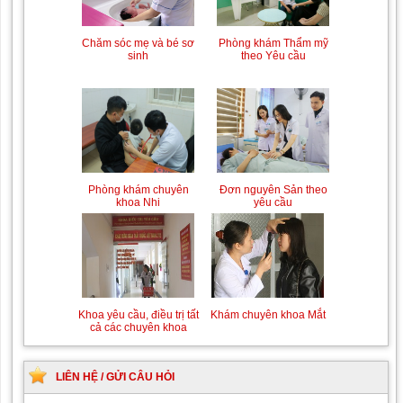
Trung tâm chăm sóc mẹ
Khám bệnh nhân mắc
bầu và sau sinh
các bệnh lý về xương,
khớp
Phòng khám Thẩm mỹ
Chăm sóc mẹ và bé sơ
theo Yêu cầu
sinh
Chiếu tia Plasma lạnh hỗ
Khám bệnh nhân sau
trợ điều trị vết thương
phẫu thuật
Đơn nguyên Sản theo
Phòng khám chuyên
yêu cầu
khoa Nhi
Khám Ngoại khoa
Đội ngũ hướng dẫn
chuyên nghiệp, tận tình
Khám chuyên khoa Mắt
Khoa yêu cầu, điều trị tất
cả các chuyên khoa
LIÊN HỆ / GỬI CÂU HỎI