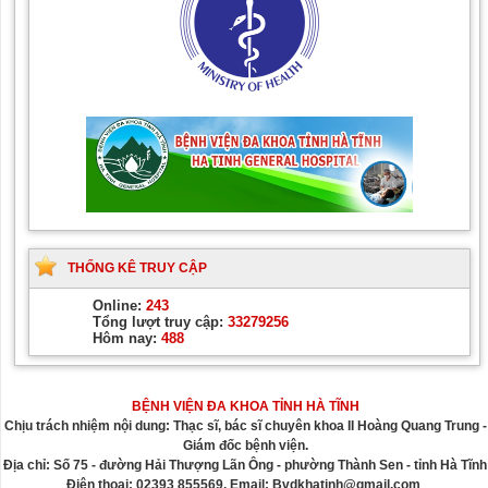
THỐNG KÊ TRUY CẬP
Online:
243
Tổng lượt truy cập:
33279256
Hôm nay:
488
BỆNH VIỆN ĐA KHOA TỈNH HÀ TĨNH
Chịu trách nhiệm nội dung: Thạc sĩ, bác sĩ chuyên khoa II Hoàng Quang Trung -
Giám đốc bệnh viện.
Địa chỉ: Số 75 - đường Hải Thượng Lãn Ông - phường Thành Sen - tỉnh Hà Tĩnh
Điện thoại: 02393 855569. Email: Bvdkhatinh@gmail.com