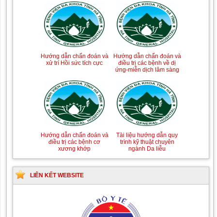
Tài liệu Hướng dẫn
Hướng dẫn chẩn đoán và
phòng ngừa nhiễm
điều trị một số bệnh
Hướng dẫn chẩn đoán và
khuẩn vết mổ
truyền nhiễm
Hướng dẫn chẩn đoán và
điều trị các bệnh về dị
xử trí Hồi sức tích cực
ứng-miễn dịch lâm sàng
Hướng dẫn quy trình kỹ
Hướng dẫn Quy trình kỹ
thuật Chuyên khoa Phẫu
thuật Nhi khoa
Tài liệu hướng dẫn quy
Hướng dẫn chẩn đoán và
thuật Tiết niệu
trình kỹ thuật chuyên
điều trị các bệnh cơ
ngành Da liễu
xương khớp
LIÊN KẾT WEBSITE