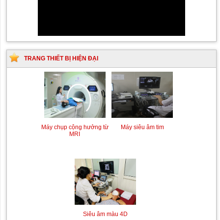
TRANG THIẾT BỊ HIỆN ĐẠI
Siêu âm Doppler xuyên
Kỹ thuật chụp mạch máu
sọ
não bằng hệ thống chụp
mạch số hóa xóa nền
Máy siêu âm tim
Máy chụp cộng hưởng từ
(DSA)
MRI
Siêu âm màu 4D