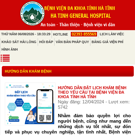
02393 855569
THỨ NĂM 06/08/2026 - 18:33:29
LỊCH LÀM VIỆC
HOTLINE
KHẢO SÁT HÀI LÒNG
HỎI ĐÁP
VĂN BẢN PHÁP QUY
BẢNG GIÁ VIỆN PHÍ
HÌNH ẢNH
HƯỚNG DẪN KHÁM BỆNH
HƯỚNG DẪN ĐẶT LỊCH KHÁM BỆNH
THEO YÊU CẦU TẠI BỆNH VIỆN ĐA
KHOA TỈNH HÀ TĨNH
Ngày đăng: 12/04/2024 - Lượt xem:
5742
Nhằm đảm bảo quyền lợi cho
người bệnh, cũng như mang đến
những dịch vụ tốt nhất, sự đón
tiếp và phục vụ chuyên nghiệp, tận tình nhất, Bệnh viện