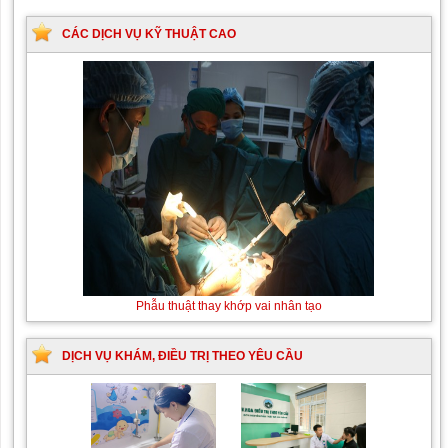
CÁC DỊCH VỤ KỸ THUẬT CAO
Phẫu thuật thay khớp vai nhân tạo
DỊCH VỤ KHÁM, ĐIỀU TRỊ THEO YÊU CẦU