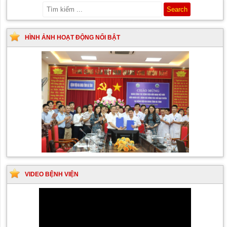
HÌNH ẢNH HOẠT ĐỘNG NỔI BẬT
VIDEO BỆNH VIỆN