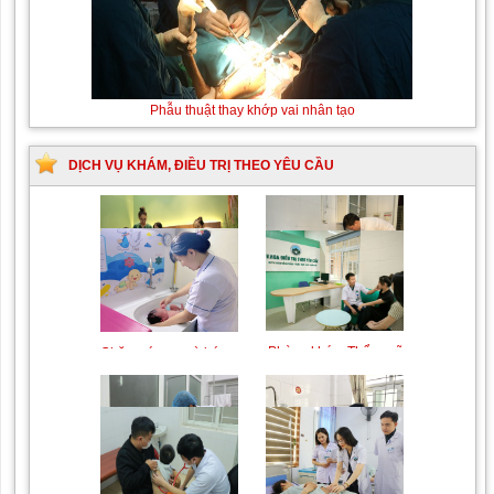
Phẫu thuật thay khớp vai nhân tạo
DỊCH VỤ KHÁM, ĐIỀU TRỊ THEO YÊU CẦU
Trung tâm chăm sóc mẹ
Khám bệnh nhân mắc
bầu và sau sinh
các bệnh lý về xương,
khớp
Phòng khám Thẩm mỹ
Chăm sóc mẹ và bé sơ
theo Yêu cầu
sinh