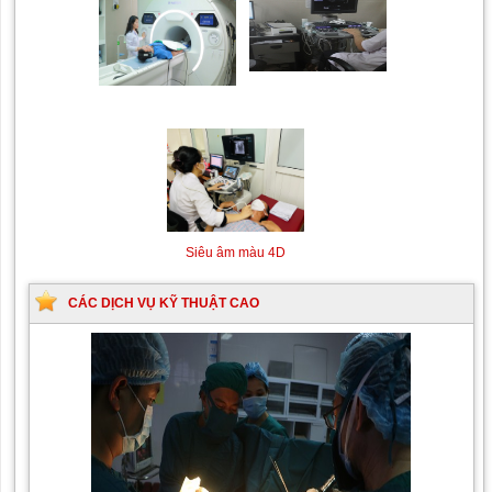
Siêu âm Doppler xuyên
Kỹ thuật chụp mạch máu
sọ
não bằng hệ thống chụp
mạch số hóa xóa nền
(DSA)
Siêu âm màu 4D
CÁC DỊCH VỤ KỸ THUẬT CAO