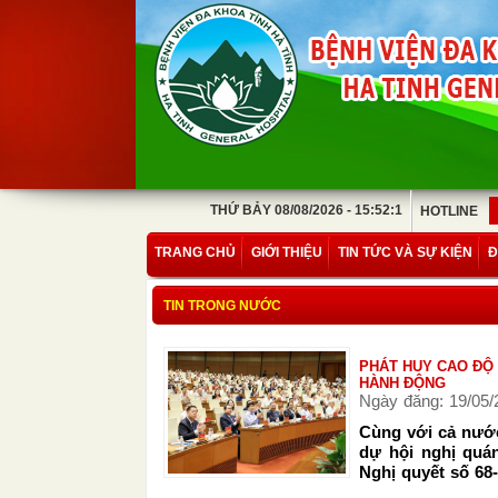
THỨ BẢY 08/08/2026 - 15:52:1
HOTLINE
TRANG CHỦ
GIỚI THIỆU
TIN TỨC VÀ SỰ KIỆN
Đ
TIN TRONG NƯỚC
PHÁT HUY CAO ĐỘ 
HÀNH ĐỘNG
Ngày đăng: 19/05/
Cùng với cả nước
dự hội nghị quán
Nghị quyết số 68