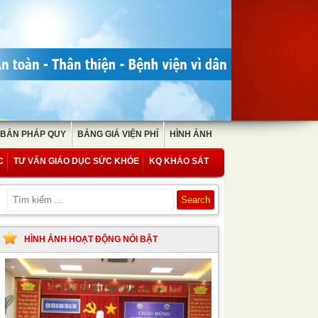
 BẢN PHÁP QUY
BẢNG GIÁ VIỆN PHÍ
HÌNH ẢNH
C
TƯ VẤN GIÁO DỤC SỨC KHỎE
KQ KHẢO SÁT
HÌNH ẢNH HOẠT ĐỘNG NỔI BẬT