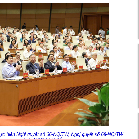
i thực hiện Nghị quyết số 66-NQ/TW, Nghị quyết số 68-NQ/TW