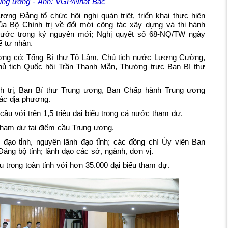
rung ương - Ảnh: VGP/Nhật Bắc
ơng Đảng tổ chức hội nghị quán triệt, triển khai thực hiện
a Bộ Chính trị về đổi mới công tác xây dựng và thi hành
 nước trong kỷ nguyên mới; Nghị quyết số 68-NQ/TW ngày
ế tư nhân.
ương có: Tổng Bí thư Tô Lâm, Chủ tịch nước Lương Cường,
ủ tịch Quốc hội Trần Thanh Mẫn, Thường trực Ban Bí thư
h trị, Ban Bí thư Trung ương, Ban Chấp hành Trung ương
ác địa phương.
ầu với trên 1,5 triệu đại biểu trong cả nước tham dự.
tham dự tại điểm cầu Trung ương.
 đạo tỉnh, nguyên lãnh đạo tỉnh; các đồng chí Ủy viên Ban
ng bộ tỉnh; lãnh đạo các sở, ngành, đơn vị.
 trong toàn tỉnh với hơn 35.000 đại biểu tham dự.