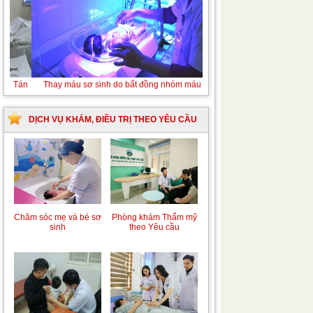
Tán sỏi niệu quản ngược dòng Laser
DỊCH VỤ KHÁM, ĐIỀU TRỊ THEO YÊU CẦU
Chăm sóc mẹ và bé sơ
Phòng khám Thẩm mỹ
sinh
theo Yêu cầu