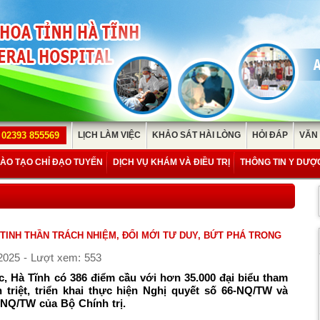
02393 855569
LỊCH LÀM VIỆC
KHẢO SÁT HÀI LÒNG
HỎI ĐÁP
VĂN
ÀO TẠO CHỈ ĐẠO TUYẾN
DỊCH VỤ KHÁM VÀ ĐIỀU TRỊ
THÔNG TIN Y DƯỢ
TINH THẦN TRÁCH NHIỆM, ĐỔI MỚI TƯ DUY, BỨT PHÁ TRONG
2025 - Lượt xem: 553
, Hà Tĩnh có 386 điểm cầu với hơn 35.000 đại biểu tham
 triệt, triển khai thực hiện Nghị quyết số 66-NQ/TW và
-NQ/TW của Bộ Chính trị.