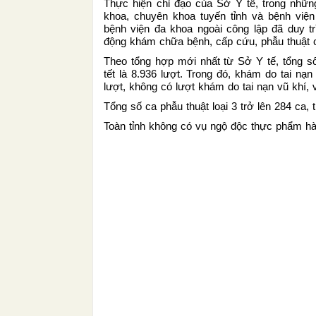
Thực hiện chỉ đạo của Sở Y tế, trong nhữn
khoa, chuyên khoa tuyến tỉnh và bệnh viện
bệnh viện đa khoa ngoài công lập đã duy t
động khám chữa bệnh, cấp cứu, phẫu thuật 
Theo tổng hợp mới nhất từ Sở Y tế, tổng s
tết là 8.936 lượt. Trong đó, khám do tai nạ
lượt, không có lượt khám do tai nạn vũ khí, v
Tổng số ca phẫu thuật loại 3 trở lên 284 ca, 
Toàn tỉnh không có vụ ngộ độc thực phẩm hàn