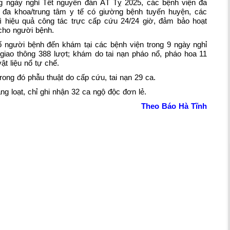
g ngày nghỉ Tết nguyên đán ẤT Tỵ 2025, các bệnh viện đa
 đa khoa/trung tâm y tế có giường bệnh tuyến huyện, các
rì hiệu quả công tác trực cấp cứu 24/24 giờ, đảm bảo hoạt
cho người bệnh.
ố người bệnh đến khám tại các bệnh viện trong 9 ngày nghỉ
n giao thông 388 lượt; khám do tai nạn pháo nổ, pháo hoa 11
ật liệu nổ tự chế.
trong đó phẫu thuật do cấp cứu, tai nạn 29 ca.
g loạt, chỉ ghi nhận 32 ca ngộ độc đơn lẻ.
Theo Báo Hà Tĩnh