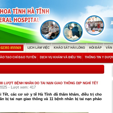
02393 855569
LỊCH LÀM VIỆC
KHẢO SÁT HÀI LÒNG
HỎI ĐÁP
VĂN
ÀO TẠO CHỈ ĐẠO TUYẾN
DỊCH VỤ KHÁM VÀ ĐIỀU TRỊ
THÔNG TIN Y DƯỢ
8 LƯỢT BỆNH NHÂN DO TAI NẠN GIAO THÔNG DỊP NGHỈ TẾT
2025 - Lượt xem: 417
 Tết, các cơ sở y tế Hà Tĩnh đã thăm khám, điều trị cho
n bị tai nạn giao thông và 11 bệnh nhân bị tai nạn pháo