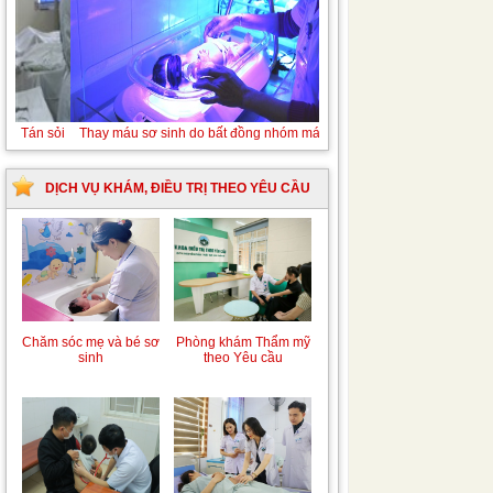
Tán sỏi niệu quản ngược dòng Laser
DỊCH VỤ KHÁM, ĐIỀU TRỊ THEO YÊU CẦU
Chăm sóc mẹ và bé sơ
Phòng khám Thẩm mỹ
sinh
theo Yêu cầu