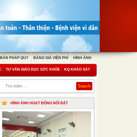
 BẢN PHÁP QUY
BẢNG GIÁ VIỆN PHÍ
HÌNH ẢNH
C
TƯ VẤN GIÁO DỤC SỨC KHỎE
KQ KHẢO SÁT
HÌNH ẢNH HOẠT ĐỘNG NỔI BẬT