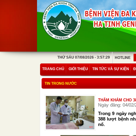
THỨ SÁU 07/08/2026 - 3:57:29
HOTLINE
TRANG CHỦ
GIỚI THIỆU
TIN TỨC VÀ SỰ KIỆN
Đ
TIN TRONG NƯỚC
THĂM KHÁM CHO 38
Ngày đăng: 04/02/
Trong 9 ngày nghỉ
388 lượt bệnh nhâ
nổ.