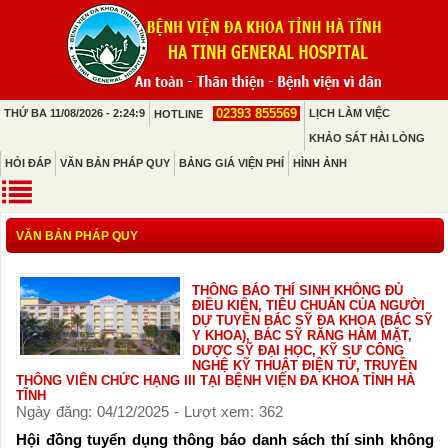
02393 855569
THỨ BA 11/08/2026 - 2:24:9
LỊCH LÀM VIỆC
HOTLINE
KHẢO SÁT HÀI LÒNG
HỎI ĐÁP
VĂN BẢN PHÁP QUY
BẢNG GIÁ VIỆN PHÍ
HÌNH ẢNH
VĂN BẢN PHÁP QUY
THÔNG BÁO THÍ SINH KHÔNG ĐỦ
ĐIỀU KIỆN, TIÊU CHUẨN CỦA NGƯỜI
DỰ TUYỂN BÁC SỸ ĐA KHOA (BÁC SỸ
Y KHOA), BÁC SỸ RĂNG HÀM MẶT,
DƯỢC SỸ ĐẠI HỌC, KỸ SƯ CÔNG
NGHỆ KỸ THUẬT ĐIỆN TỬ, TRUYỀN
THÔNG VIÊN CHỨC HẠNG III TẠI BỆNH VIỆN ĐA KHOA TỈNH HÀ
TĨNH
Ngày đăng: 04/12/2025 - Lượt xem: 362
Hội đồng tuyển dụng thông báo danh sách thí sinh không