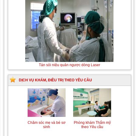
Tán sỏi niệu quản ngược dòng Laser
DỊCH VỤ KHÁM, ĐIỀU TRỊ THEO YÊU CẦU
Chăm sóc mẹ và bé sơ
Phòng khám Thẩm mỹ
sinh
theo Yêu cầu