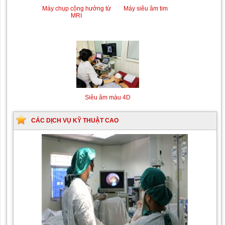
Máy chụp cộng hưởng từ
Máy siêu âm tim
MRI
Siêu âm màu 4D
CÁC DỊCH VỤ KỸ THUẬT CAO