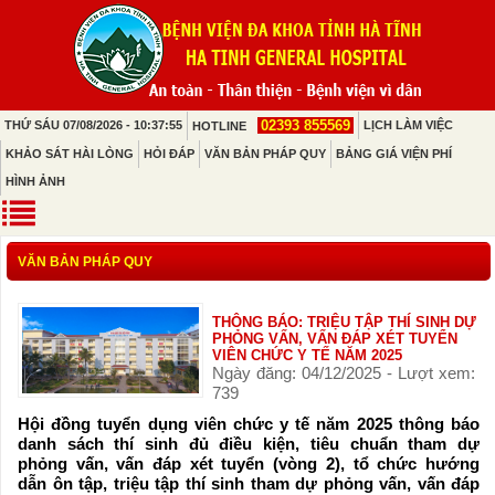
02393 855569
THỨ SÁU 07/08/2026 - 10:37:55
LỊCH LÀM VIỆC
HOTLINE
KHẢO SÁT HÀI LÒNG
HỎI ĐÁP
VĂN BẢN PHÁP QUY
BẢNG GIÁ VIỆN PHÍ
HÌNH ẢNH
VĂN BẢN PHÁP QUY
THÔNG BÁO: TRIỆU TẬP THÍ SINH DỰ
PHỎNG VẤN, VẤN ĐÁP XÉT TUYỂN
VIÊN CHỨC Y TẾ NĂM 2025
Ngày đăng: 04/12/2025 - Lượt xem:
739
Hội đồng tuyển dụng viên chức y tế năm 2025 thông báo
danh sách thí sinh đủ điều kiện, tiêu chuẩn tham dự
phỏng vấn, vấn đáp xét tuyển (vòng 2), tổ chức hướng
dẫn ôn tập, triệu tập thí sinh tham dự phỏng vấn, vấn đáp