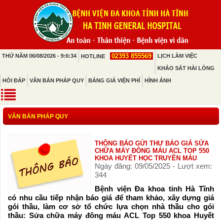
02393 855569
THỨ NĂM 06/08/2026 - 9:6:34
LỊCH LÀM VIỆC
HOTLINE
KHẢO SÁT HÀI LÒNG
HỎI ĐÁP
VĂN BẢN PHÁP QUY
BẢNG GIÁ VIỆN PHÍ
HÌNH ẢNH
VĂN BẢN PHÁP QUY
THÔNG BÁO GỬI THƯ BÁO GIÁ SỬA
CHỮA MÁY ĐÔNG MÁU ACL TOP 550
KHOA HUYẾT HỌC TRUYỀN MÁU
Ngày đăng: 09/05/2025 - Lượt xem:
344
Bệnh viện Đa khoa tỉnh Hà Tĩnh
có nhu cầu tiếp nhận báo giá để tham khảo, xây dựng giá
gói thầu, làm cơ sở tổ chức lựa chọn nhà thầu cho gói
thầu: Sửa chữa máy đông máu ACL Top 550 khoa Huyết