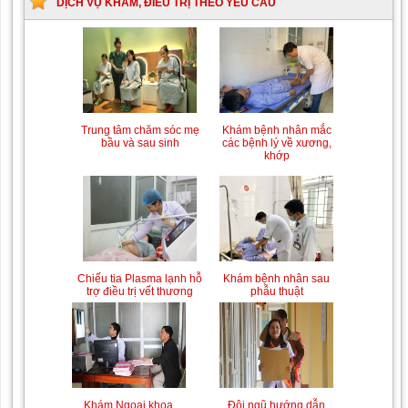
DỊCH VỤ KHÁM, ĐIỀU TRỊ THEO YÊU CẦU
Trung tâm chăm sóc mẹ
Khám bệnh nhân mắc
bầu và sau sinh
các bệnh lý về xương,
khớp
Chiếu tia Plasma lạnh hỗ
Khám bệnh nhân sau
trợ điều trị vết thương
phẫu thuật
Khám Ngoại khoa
Đội ngũ hướng dẫn