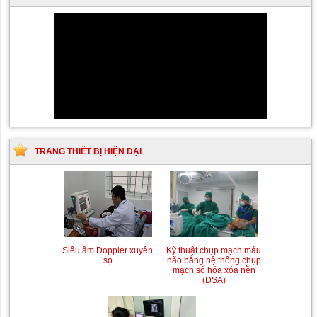
TRANG THIẾT BỊ HIỆN ĐẠI
Siêu âm Doppler xuyên
Kỹ thuật chụp mạch máu
sọ
não bằng hệ thống chụp
mạch số hóa xóa nền
(DSA)