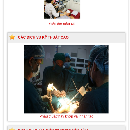
Siêu âm màu 4D
CÁC DỊCH VỤ KỸ THUẬT CAO
Thay máu sơ sinh do
Phẫu thuật thay khớp vai nhân
bất đồng nhóm máu
tạo