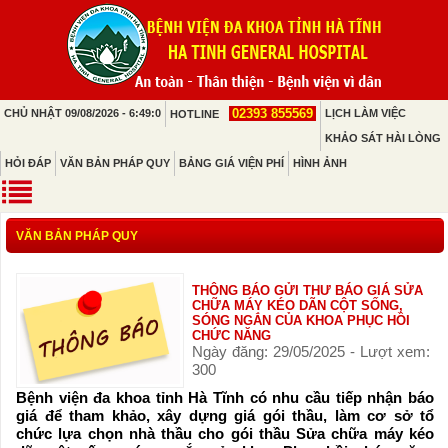
02393 855569
CHỦ NHẬT 09/08/2026 - 6:49:0
LỊCH LÀM VIỆC
HOTLINE
KHẢO SÁT HÀI LÒNG
HỎI ĐÁP
VĂN BẢN PHÁP QUY
BẢNG GIÁ VIỆN PHÍ
HÌNH ẢNH
VĂN BẢN PHÁP QUY
THÔNG BÁO GỬI THƯ BÁO GIÁ SỬA
CHỮA MÁY KÉO DÃN CỘT SỐNG,
SÓNG NGẮN CỦA KHOA PHỤC HỒI
CHỨC NĂNG
Ngày đăng: 29/05/2025 - Lượt xem:
300
Bệnh viện đa khoa tỉnh Hà Tĩnh có nhu cầu tiếp nhận báo
giá để tham khảo, xây dựng giá gói thầu, làm cơ sở tổ
chức lựa chọn nhà thầu cho gói thầu Sửa chữa máy kéo