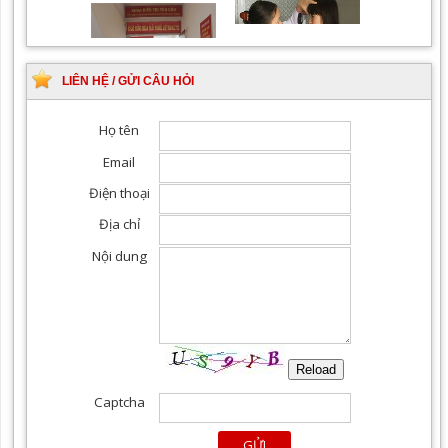
Khám Ngoại khoa
Đội ngũ hướng dẫn
chuyên nghiệp, tận tình
LIÊN HỆ / GỬI CÂU HỎI