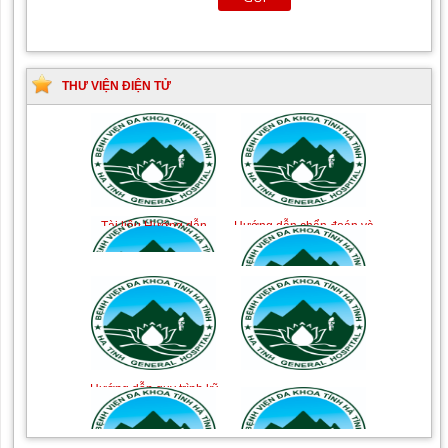
THƯ VIỆN ĐIỆN TỬ
Tài liệu Hướng dẫn
Hướng dẫn chẩn đoán và
phòng ngừa nhiễm
điều trị một số bệnh
khuẩn vết mổ
truyền nhiễm
Hướng dẫn quy trình kỹ
Hướng dẫn Quy trình kỹ
thuật Chuyên khoa Phẫu
thuật Nhi khoa
thuật Tiết niệu