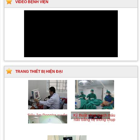
VIDEO BỆNH VIỆN
TRANG THIẾT BỊ HIỆN ĐẠI
Siêu âm Doppler xuyên
Kỹ thuật chụp mạch máu
sọ
não bằng hệ thống chụp
mạch số hóa xóa nền
(DSA)