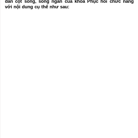
dãn cột sống, sóng ngắn của khoa Phục hồi chức năng
với nội dung cụ thể như sau: