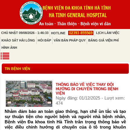
02393 855569
CHỦ NHẬT 09/08/2026 - 1:46:33
LỊCH LÀM VIỆC
HOTLINE
KHẢO SÁT HÀI LÒNG
HỎI ĐÁP
VĂN BẢN PHÁP QUY
BẢNG GIÁ VIỆN PHÍ
HÌNH ẢNH
TIN BỆNH VIỆN
THÔNG BÁO VỀ VIỆC THAY ĐỔI
HƯỚNG DI CHUYỂN TRONG BỆNH
VIỆN
Ngày đăng: 01/12/2025 - Lượt xem:
474
Nhằm đảm bảo an toàn giao thông, hạn chế ùn tắc và tạo
sự thuận tiện cho người bệnh và người nhà bệnh nhân,
Bệnh viện Đa khoa tỉnh Hà Tĩnh trân trọng thông báo về
việc điều chỉnh hướng di chuyển của ô tô trong khuôn