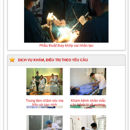
Thay máu sơ
Phẫu thuật thay khớp vai nhân tạo
sinh do bất đồng
nhóm máu
DỊCH VỤ KHÁM, ĐIỀU TRỊ THEO YÊU CẦU
Trung tâm chăm sóc mẹ
Khám bệnh nhân mắc
bầu và sau sinh
các bệnh lý về xương,
khớp