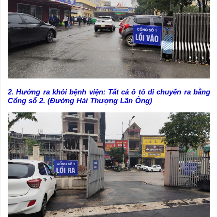
2. Hướng ra khỏi bệnh viện: Tất cả ô tô di chuyển ra bằng
Cổng số 2. (Đường Hải Thượng Lãn Ông)