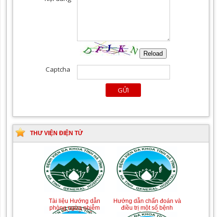
THƯ VIỆN ĐIỆN TỬ
Tài liệu Hướng dẫn
Hướng dẫn chẩn đoán và
phòng ngừa nhiễm
điều trị một số bệnh
khuẩn vết mổ
truyền nhiễm