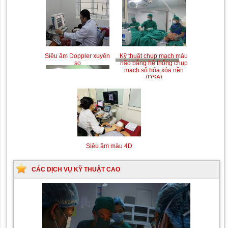
Siêu âm Doppler xuyên
Kỹ thuật chụp mạch máu
sọ
não bằng hệ thống chụp
mạch số hóa xóa nền
(DSA)
Siêu âm màu 4D
CÁC DỊCH VỤ KỸ THUẬT CAO