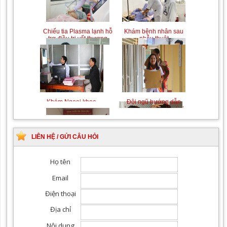
Chiếu tia Plasma lạnh hỗ
Khám bệnh nhân sau
trợ điều trị vết thương
phẫu thuật
Khám Ngoại khoa
Đội ngũ hướng dẫn
chuyên nghiệp, tận tình
LIÊN HỆ / GỬI CÂU HỎI