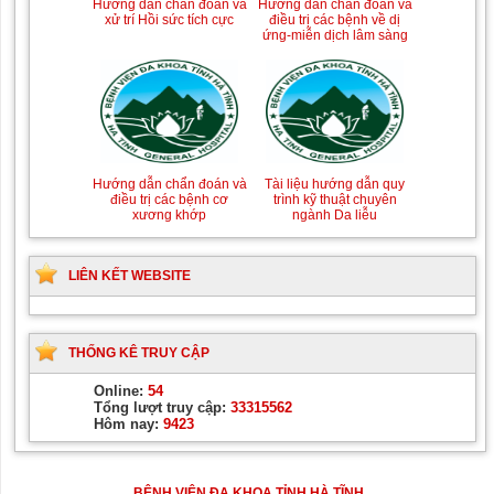
Tài liệu Hướng dẫn
Hướng dẫn chẩn đoán và
phòng ngừa nhiễm
điều trị một số bệnh
Hướng dẫn chẩn đoán và
khuẩn vết mổ
truyền nhiễm
Hướng dẫn chẩn đoán và
xử trí Hồi sức tích cực
điều trị các bệnh về dị
ứng-miễn dịch lâm sàng
Hướng dẫn quy trình kỹ
Hướng dẫn Quy trình kỹ
thuật Chuyên khoa Phẫu
thuật Nhi khoa
Tài liệu hướng dẫn quy
Hướng dẫn chẩn đoán và
thuật Tiết niệu
trình kỹ thuật chuyên
điều trị các bệnh cơ
ngành Da liễu
xương khớp
LIÊN KẾT WEBSITE
THỐNG KÊ TRUY CẬP
Online:
54
Tổng lượt truy cập:
33315562
Hôm nay:
9423
BỆNH VIỆN ĐA KHOA TỈNH HÀ TĨNH