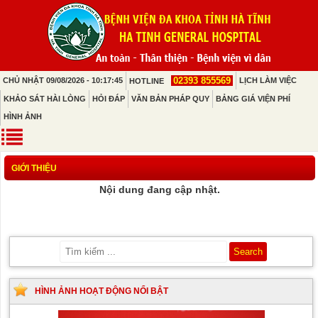
02393 855569
CHỦ NHẬT 09/08/2026 - 10:17:45
LỊCH LÀM VIỆC
HOTLINE
KHẢO SÁT HÀI LÒNG
HỎI ĐÁP
VĂN BẢN PHÁP QUY
BẢNG GIÁ VIỆN PHÍ
HÌNH ẢNH
GIỚI THIỆU
Nội dung đang cập nhật.
HÌNH ẢNH HOẠT ĐỘNG NỔI BẬT