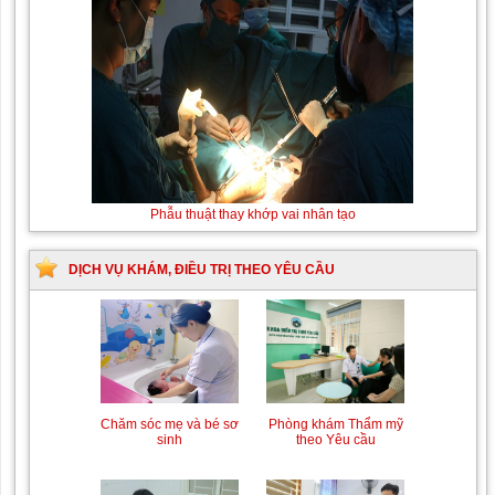
Phẫu thuật thay khớp vai nhân tạo
DỊCH VỤ KHÁM, ĐIỀU TRỊ THEO YÊU CẦU
Trung tâm chăm sóc mẹ
Khám bệnh nhân mắc
bầu và sau sinh
các bệnh lý về xương,
khớp
Phòng khám Thẩm mỹ
Chăm sóc mẹ và bé sơ
theo Yêu cầu
sinh