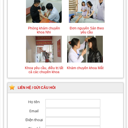
Chiếu tia Plasma lạnh hỗ
Khám bệnh nhân sau
trợ điều trị vết thương
phẫu thuật
Đơn nguyên Sản theo
Phòng khám chuyên
yêu cầu
khoa Nhi
Khám Ngoại khoa
Đội ngũ hướng dẫn
chuyên nghiệp, tận tình
Khám chuyên khoa Mắt
Khoa yêu cầu, điều trị tất
cả các chuyên khoa
LIÊN HỆ / GỬI CÂU HỎI