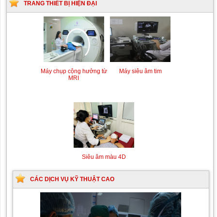
TRANG THIẾT BỊ HIỆN ĐẠI
Siêu âm Doppler xuyên
Kỹ thuật chụp mạch máu
sọ
não bằng hệ thống chụp
mạch số hóa xóa nền
Máy siêu âm tim
Máy chụp cộng hưởng từ
(DSA)
MRI
Siêu âm màu 4D
CÁC DỊCH VỤ KỸ THUẬT CAO