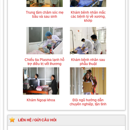
Trung tâm chăm sóc mẹ
Khám bệnh nhân mắc
bầu và sau sinh
các bệnh lý về xương,
khớp
Chiếu tia Plasma lạnh hỗ
Khám bệnh nhân sau
trợ điều trị vết thương
phẫu thuật
Khám Ngoại khoa
Đội ngũ hướng dẫn
chuyên nghiệp, tận tình
LIÊN HỆ / GỬI CÂU HỎI