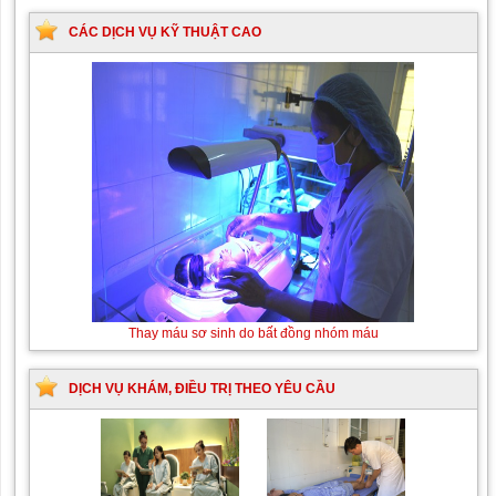
CÁC DỊCH VỤ KỸ THUẬT CAO
Thay máu sơ sinh do bất đồng nhóm máu
DỊCH VỤ KHÁM, ĐIỀU TRỊ THEO YÊU CẦU