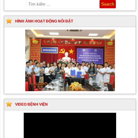
HÌNH ẢNH HOẠT ĐỘNG NỔI BẬT
VIDEO BỆNH VIỆN