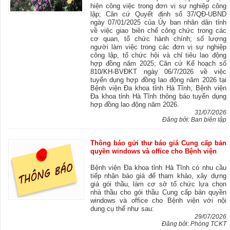
hiện công việc trong đơn vị sự nghiệp công
lập; Căn cứ Quyết định số 37/QĐ-UBND
ngày 07/01/2025 của Ủy ban nhân dân tỉnh
về việc giao biên chế công chức trong các
cơ quan, tổ chức hành chính; số lượng
người làm việc trong các đơn vị sự nghiệp
công lập, tổ chức hội và chỉ tiêu lao động
hợp đồng năm 2025; Căn cứ Kế hoạch số
810/KH-BVĐKT ngày 06/7/2026 về việc
tuyển dụng hợp đồng lao động năm 2026 tại
Bệnh viện Đa khoa tỉnh Hà Tĩnh, Bệnh viện
Đa khoa tỉnh Hà Tĩnh thông báo tuyển dụng
hợp đồng lao động năm 2026.
31/07/2026
Đăng bởi: Ban biên tập
Thông báo gửi thư báo giá Cung cấp bản
quyền windows và office cho Bệnh viện
Bệnh viện Đa khoa tỉnh Hà Tĩnh có nhu cầu
tiếp nhận báo giá để tham khảo, xây dựng
giá gói thầu, làm cơ sở tổ chức lựa chọn
nhà thầu cho gói thầu Cung cấp bản quyền
windows và office cho Bệnh viện với nội
dung cụ thể như sau:
29/07/2026
Đăng bởi: Phòng TCKT