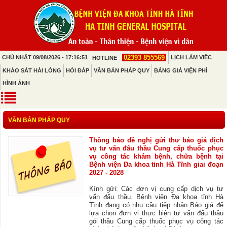
02393 855569
CHỦ NHẬT 09/08/2026 - 17:16:51
LỊCH LÀM VIỆC
HOTLINE
KHẢO SÁT HÀI LÒNG
HỎI ĐÁP
VĂN BẢN PHÁP QUY
BẢNG GIÁ VIỆN PHÍ
HÌNH ẢNH
VĂN BẢN PHÁP QUY
Thông báo đề nghị gửi thư báo giá dịch
vụ tư vấn đấu thầu Cung cấp thuốc phục
vụ công tác khám bệnh, chữa bệnh tại
Bệnh viện Đa khoa tỉnh Hà Tĩnh giai đoạn
2027 - 2028
Kính gửi: Các đơn vị cung cấp dịch vụ tư
vấn đấu thầu. Bệnh viện Đa khoa tỉnh Hà
Tĩnh đang có nhu cầu tiếp nhận Báo giá để
lựa chọn đơn vị thực hiện tư vấn đấu thầu
gói thầu Cung cấp thuốc phục vụ công tác