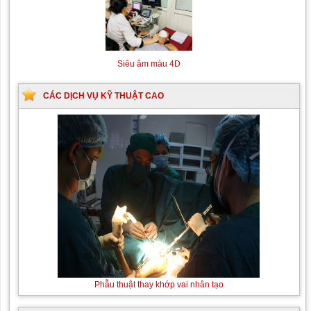
Siêu âm màu 4D
CÁC DỊCH VỤ KỸ THUẬT CAO
Thay
Phẫu thuật thay khớp vai nhân tạo
máu
sơ