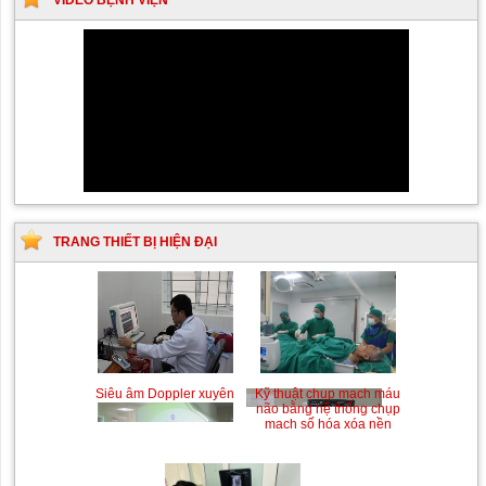
TRANG THIẾT BỊ HIỆN ĐẠI
Siêu âm Doppler xuyên
Kỹ thuật chụp mạch máu
sọ
não bằng hệ thống chụp
mạch số hóa xóa nền
(DSA)