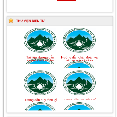
THƯ VIỆN ĐIỆN TỬ
Tài liệu Hướng dẫn
Hướng dẫn chẩn đoán và
phòng ngừa nhiễm
điều trị một số bệnh
khuẩn vết mổ
truyền nhiễm
Hướng dẫn quy trình kỹ
Hướng dẫn Quy trình kỹ
thuật Chuyên khoa Phẫu
thuật Nhi khoa
thuật Tiết niệu