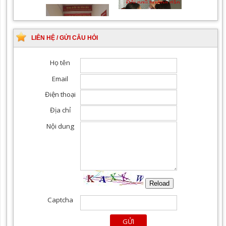
Khám Ngoại khoa
Đội ngũ hướng dẫn
chuyên nghiệp, tận tình
LIÊN HỆ / GỬI CÂU HỎI