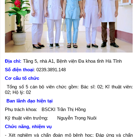
Địa chỉ:
Tầng 5, nhà A1, Bệnh viện Đa khoa tỉnh Hà Tĩnh
Số điện thoại
: 0239.3891.148
Cơ cấu tổ chức
Tổng số 5 cán bộ viên chức gồm: Bác sĩ: 02; Kĩ thuật viên:
02; Hộ lý: 02
Ban lãnh đạo hiện tại
Phụ trách khoa: BSCKI Trần Thị Hồng
Kỹ thuật viên trưởng: Nguyễn Trọng Nuôi
Chức năng, nhiệm vụ
- Xét nghiệm và chẩn đoán mô bệnh học: Đáp ứng và chẩn