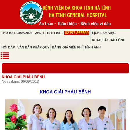
02393 855569
THỨ BẢY 08/08/2026 - 2:42:1
LỊCH LÀM VIỆC
HOTLINE
KHẢO SÁT HÀI LÒNG
HỎI ĐÁP
VĂN BẢN PHÁP QUY
BẢNG GIÁ VIỆN PHÍ
HÌNH ẢNH
KHOA GIẢI PHẪU BỆNH
Ngày đăng: 06/09/2013
KHOA GIẢI PHẪU BỆNH