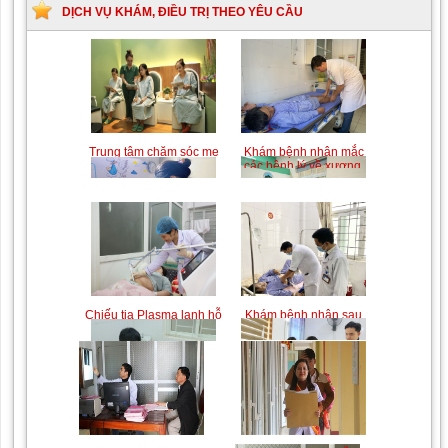
sinh
DỊCH VỤ KHÁM, ĐIỀU TRỊ THEO YÊU CẦU
do bất
đồng
nhóm
máu
Trung tâm chăm sóc mẹ
Khám bệnh nhân mắc
bầu và sau sinh
các bệnh lý về xương,
khớp
Chiếu tia Plasma lạnh hỗ
Khám bệnh nhân sau
trợ điều trị vết thương
phẫu thuật