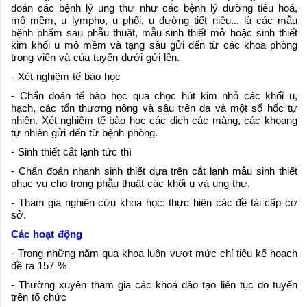
đoán các bệnh lý ung thư như các bệnh lý đường tiêu hoá,
mô mềm, u lympho, u phổi, u đường tiết niệu... là các mẫu
bệnh phẩm sau phẫu thuật, mẫu sinh thiết mở hoặc sinh thiết
kim khối u mô mềm và tạng sâu gửi đến từ các khoa phòng
trong viện và của tuyến dưới gửi lên.
- Xét nghiệm tế bào học
- Chẩn đoán tế bào học qua chọc hút kim nhỏ các khối u,
hạch, các tổn thương nông và sâu trên da và một số hốc tự
nhiên. Xét nghiệm tế bào học các dịch các màng, các khoang
tự nhiên gửi đến từ bệnh phòng.
- Sinh thiết cắt lạnh tức thì
- Chẩn đoán nhanh sinh thiết dựa trên cắt lạnh mẫu sinh thiết
phục vụ cho trong phẫu thuật các khối u và ung thư.
- Tham gia nghiên cứu khoa học: thực hiện các đề tài cấp cơ
sở.
Các hoạt động
- Trong những năm qua khoa luôn vượt mức chỉ tiêu kế hoạch
đề ra 157 %
- Thường xuyên tham gia các khoá đào tạo liên tục do tuyến
trên tổ chức