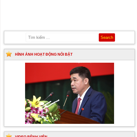
HÌNH ẢNH HOẠT ĐỘNG NỔI BẬT
VIDEO BỆNH VIỆN