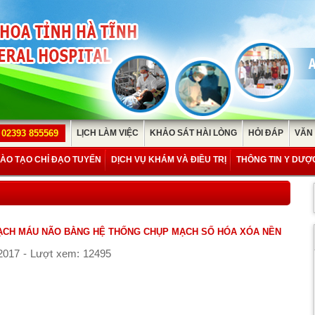
02393 855569
LỊCH LÀM VIỆC
KHẢO SÁT HÀI LÒNG
HỎI ĐÁP
VĂN
ÀO TẠO CHỈ ĐẠO TUYẾN
DỊCH VỤ KHÁM VÀ ĐIỀU TRỊ
THÔNG TIN Y DƯỢ
ẠCH MÁU NÃO BẰNG HỆ THỐNG CHỤP MẠCH SỐ HÓA XÓA NỀN
2017 - Lượt xem: 12495