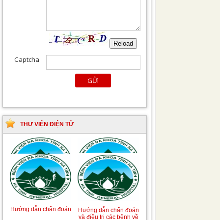
THƯ VIỆN ĐIỆN TỬ
Tài liệu Hướng dẫn
Hướng dẫn chẩn đoán
phòng ngừa nhiễm
và điều trị một số bệnh
khuẩn vết mổ
truyền nhiễm