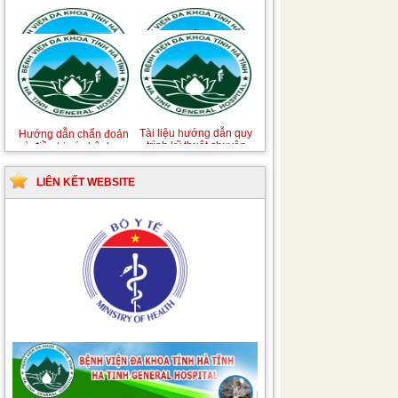
Hướng dẫn quy trình kỹ
Hướng dẫn Quy trình
thuật Chuyên khoa
kỹ thuật Nhi khoa
Phẫu thuật Tiết niệu
LIÊN KẾT WEBSITE