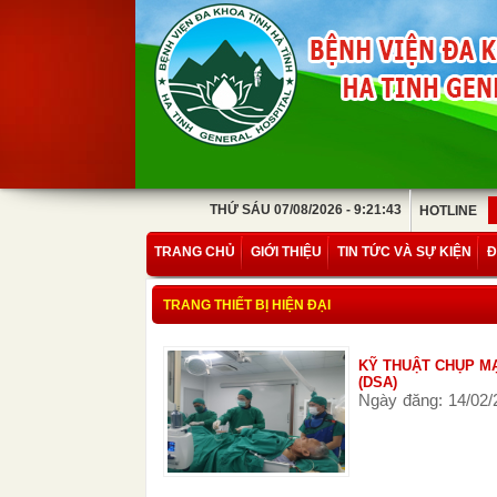
THỨ SÁU 07/08/2026 - 9:21:43
HOTLINE
TRANG CHỦ
GIỚI THIỆU
TIN TỨC VÀ SỰ KIỆN
Đ
TRANG THIẾT BỊ HIỆN ĐẠI
KỸ THUẬT CHỤP M
(DSA)
Ngày đăng: 14/02/