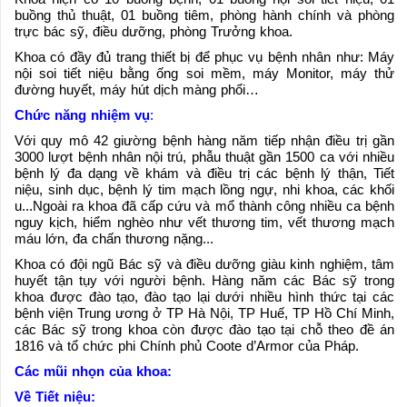
buồng thủ thuật, 01 buồng tiêm, phòng hành chính và phòng
trực bác sỹ, điều dưỡng, phòng Trưởng khoa.
Khoa có đầy đủ trang thiết bị để phục vụ bệnh nhân như: Máy
nội soi tiết niệu bằng ống soi mềm, máy Monitor, máy thử
đường huyết, máy hút dịch màng phổi…
Chức năng nhiệm vụ
:
Với quy mô 42 giường bệnh hàng năm tiếp nhận điều trị gần
3000 lượt bệnh nhân nội trú, phẫu thuật gần 1500 ca với nhiều
bệnh lý đa dạng về khám và điều trị các bệnh lý thận, Tiết
niệu, sinh dục, bệnh lý tim mạch lồng ngự, nhi khoa, các khối
u...Ngoài ra khoa đã cấp cứu và mổ thành công nhiều ca bệnh
nguy kịch, hiểm nghèo như vết thương tim, vết thương mạch
máu lớn, đa chấn thương nặng...
Khoa có đội ngũ Bác sỹ và điều dưỡng giàu kinh nghiệm, tâm
huyết tận tụy với người bệnh. Hàng năm các Bác sỹ trong
khoa được đào tạo, đào tạo lại dưới nhiều hình thức tại các
bệnh viện Trung ương ở TP Hà Nội, TP Huế, TP Hồ Chí Minh,
các Bác sỹ trong khoa còn được đào tạo tại chỗ theo đề án
1816 và tổ chức phi Chính phủ Coote d’Armor của Pháp.
Các mũi nhọn của khoa:
Về Tiết niệu: