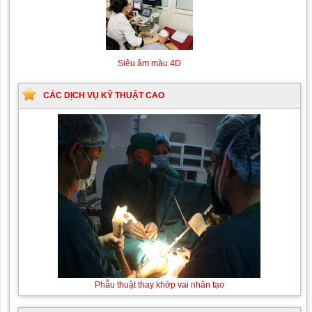
Siêu âm màu 4D
CÁC DỊCH VỤ KỸ THUẬT CAO
Thay
Phẫu thuật thay khớp vai nhân tạo
máu sơ
sinh do