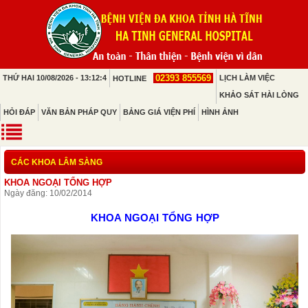
02393 855569
THỨ HAI 10/08/2026 - 13:12:4
LỊCH LÀM VIỆC
HOTLINE
KHẢO SÁT HÀI LÒNG
HỎI ĐÁP
VĂN BẢN PHÁP QUY
BẢNG GIÁ VIỆN PHÍ
HÌNH ẢNH
CÁC KHOA LÂM SÀNG
KHOA NGOẠI TỔNG HỢP
Ngày đăng: 10/02/2014
KHOA NGOẠI TỔNG HỢP