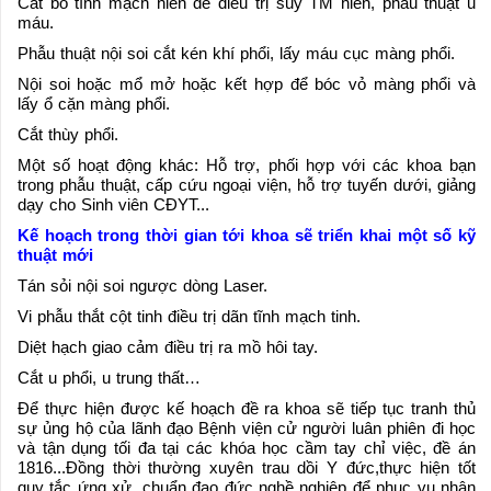
Cắt bỏ tĩnh mạch hiển để điều trị suy TM hiển, phẫu thuật u
máu.
Phẫu thuật nội soi cắt kén khí phổi, lấy máu cục màng phổi.
Nội soi hoặc mổ mở hoặc kết hợp để bóc vỏ màng phổi và
lấy ổ cặn màng phổi.
Cắt thùy phổi.
Một số hoạt động khác: Hỗ trợ, phối hợp với các khoa bạn
trong phẫu thuật, cấp cứu ngoại viện, hỗ trợ tuyến dưới, giảng
dạy cho Sinh viên CĐYT...
Kế hoạch trong thời gian tới khoa sẽ triển khai một số kỹ
thuật mới
Tán sỏi nội soi ngược dòng Laser.
Vi phẫu thắt cột tinh điều trị dãn tĩnh mạch tinh.
Diệt hạch giao cảm điều trị ra mồ hôi tay.
Cắt u phổi, u trung thất…
Để thực hiện được kế hoạch đề ra khoa sẽ tiếp tục tranh thủ
sự ủng hộ của lãnh đạo Bệnh viện cử người luân phiên đi học
và tận dụng tối đa tại các khóa học cầm tay chỉ việc, đề án
1816...Đồng thời thường xuyên trau dồi Y đức,thực hiện tốt
quy tắc ứng xử, chuẩn đạo đức nghề nghiệp để phục vụ nhân