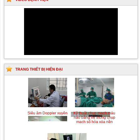
TRANG THIẾT BỊ HIỆN ĐẠI
Siêu âm Doppler xuyên
Kỹ thuật chụp mạch máu
sọ
não bằng hệ thống chụp
mạch số hóa xóa nền
(DSA)