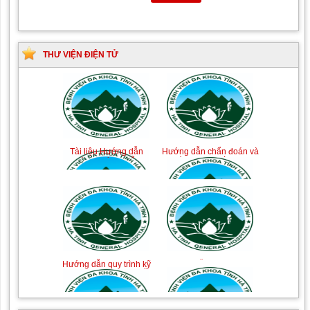
THƯ VIỆN ĐIỆN TỬ
Tài liệu Hướng dẫn
Hướng dẫn chẩn đoán và
phòng ngừa nhiễm
điều trị một số bệnh
khuẩn vết mổ
truyền nhiễm
Hướng dẫn quy trình kỹ
Hướng dẫn Quy trình kỹ
thuật Chuyên khoa Phẫu
thuật Nhi khoa
thuật Tiết niệu