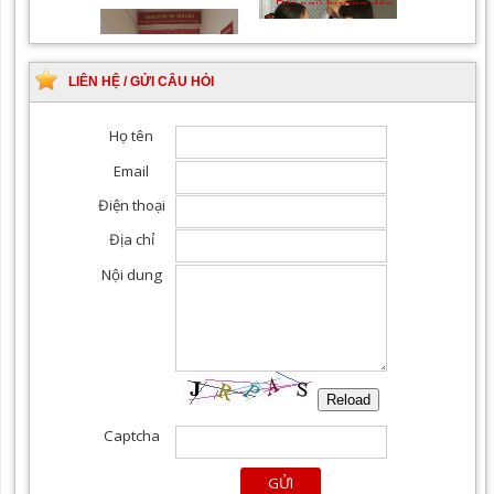
Khám Ngoại khoa
Đội ngũ hướng dẫn
chuyên nghiệp, tận tình
LIÊN HỆ / GỬI CÂU HỎI