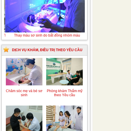
Tán sỏi niệu quản ngược dòng Laser
Thay
máu
sơ
sinh
DỊCH VỤ KHÁM, ĐIỀU TRỊ THEO YÊU CẦU
do
bất
đồng
nhóm
máu
Chăm sóc mẹ và bé sơ
Phòng khám Thẩm mỹ
sinh
theo Yêu cầu