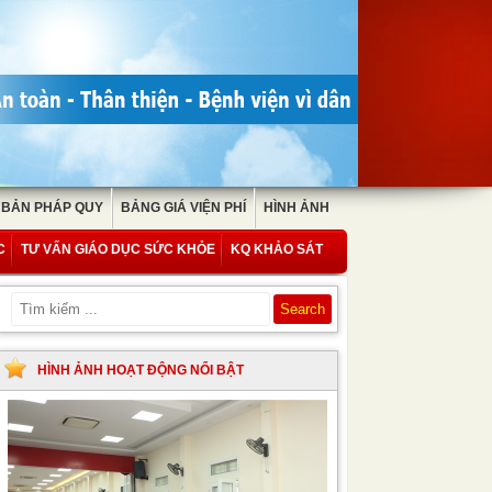
 BẢN PHÁP QUY
BẢNG GIÁ VIỆN PHÍ
HÌNH ẢNH
C
TƯ VẤN GIÁO DỤC SỨC KHỎE
KQ KHẢO SÁT
HÌNH ẢNH HOẠT ĐỘNG NỔI BẬT