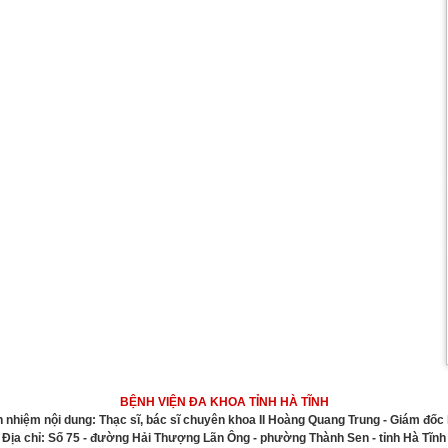
BỆNH VIỆN ĐA KHOA TỈNH HÀ TĨNH
h nhiệm nội dung: Thạc sĩ, bác sĩ chuyên khoa II Hoàng Quang Trung - Giám đốc 
Địa chỉ: Số 75 - đường Hải Thượng Lãn Ông - phường Thành Sen - tỉnh Hà Tĩnh