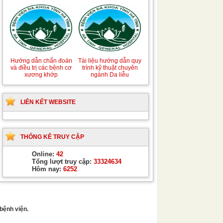
Hướng dẫn chẩn đoán
Tài liệu hướng dẫn quy
và điều trị các bệnh cơ
trình kỹ thuật chuyên
xương khớp
ngành Da liễu
LIÊN KẾT WEBSITE
THỐNG KÊ TRUY CẬP
Online:
42
Tổng lượt truy cập:
33324634
Hôm nay:
6252
bệnh viện.