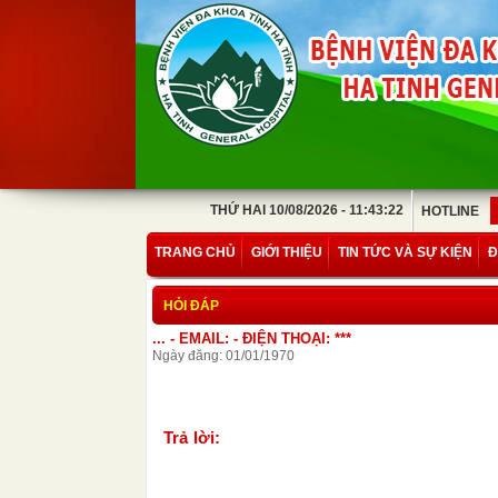
THỨ HAI 10/08/2026 - 11:43:22
HOTLINE
TRANG CHỦ
GIỚI THIỆU
TIN TỨC VÀ SỰ KIỆN
Đ
HỎI ĐÁP
... - EMAIL: - ĐIỆN THOẠI: ***
Ngày đăng: 01/01/1970
Trả lời: