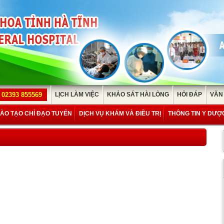
02393 855569
LỊCH LÀM VIỆC
KHẢO SÁT HÀI LÒNG
HỎI ĐÁP
VĂN
ÀO TẠO CHỈ ĐẠO TUYẾN
DỊCH VỤ KHÁM VÀ ĐIỀU TRỊ
THÔNG TIN Y DƯỢ