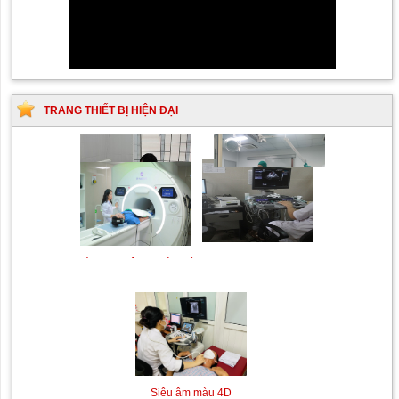
TRANG THIẾT BỊ HIỆN ĐẠI
Siêu âm Doppler xuyên
Kỹ thuật chụp mạch máu
sọ
não bằng hệ thống chụp
mạch số hóa xóa nền
(DSA)
Máy siêu âm tim
Máy chụp cộng hưởng từ
MRI
Siêu âm màu 4D