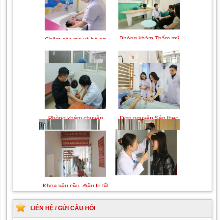
Trung tâm chăm sóc mẹ
Khám bệnh nhân mắc
bầu và sau sinh
các bệnh lý về xương,
khớp
Phòng khám Thẩm mỹ
Chăm sóc mẹ và bé sơ
theo Yêu cầu
sinh
Chiếu tia Plasma lạnh hỗ
Khám bệnh nhân sau
trợ điều trị vết thương
phẫu thuật
Đơn nguyên Sản theo
Phòng khám chuyên
yêu cầu
khoa Nhi
Khám Ngoại khoa
Đội ngũ hướng dẫn
chuyên nghiệp, tận tình
LIÊN HỆ / GỬI CÂU HỎI
Khám chuyên khoa Mắt