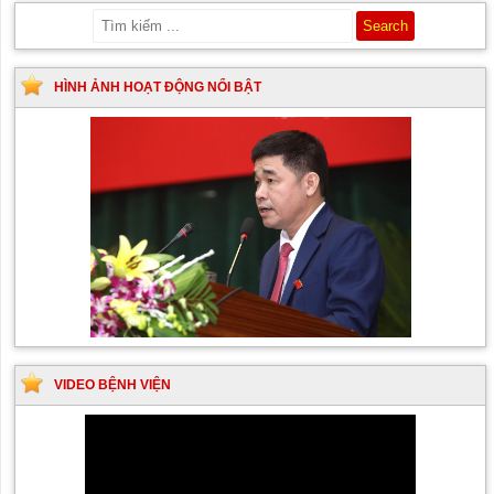
HÌNH ẢNH HOẠT ĐỘNG NỔI BẬT
VIDEO BỆNH VIỆN