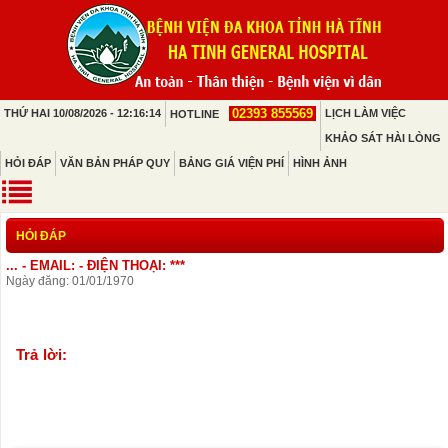
02393 855569
THỨ HAI 10/08/2026 - 12:16:14
LỊCH LÀM VIỆC
HOTLINE
KHẢO SÁT HÀI LÒNG
HỎI ĐÁP
VĂN BẢN PHÁP QUY
BẢNG GIÁ VIỆN PHÍ
HÌNH ẢNH
HỎI ĐÁP
... - EMAIL: - ĐIỆN THOẠI: ***
Ngày đăng: 01/01/1970
Trả lời: