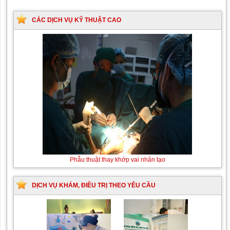
CÁC DỊCH VỤ KỸ THUẬT CAO
Phẫu thuật thay khớp vai nhân tạo
DỊCH VỤ KHÁM, ĐIỀU TRỊ THEO YÊU CẦU