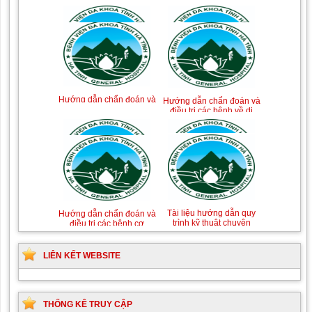
Tài liệu Hướng dẫn
Hướng dẫn chẩn đoán và
phòng ngừa nhiễm
điều trị một số bệnh
khuẩn vết mổ
truyền nhiễm
Hướng dẫn chẩn đoán và
Hướng dẫn chẩn đoán và
xử trí Hồi sức tích cực
điều trị các bệnh về dị
ứng-miễn dịch lâm sàng
Hướng dẫn quy trình kỹ
Hướng dẫn Quy trình kỹ
thuật Chuyên khoa Phẫu
thuật Nhi khoa
thuật Tiết niệu
LIÊN KẾT WEBSITE
Tài liệu hướng dẫn quy
Hướng dẫn chẩn đoán và
trình kỹ thuật chuyên
điều trị các bệnh cơ
ngành Da liễu
xương khớp
THỐNG KÊ TRUY CẬP