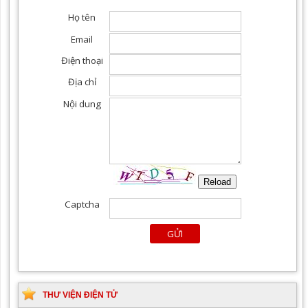
Khoa yêu cầu, điều trị tất
cả các chuyên khoa
THƯ VIỆN ĐIỆN TỬ