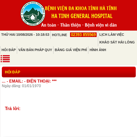
02393 855569
THỨ HAI 10/08/2026 - 10:18:53
LỊCH LÀM VIỆC
HOTLINE
KHẢO SÁT HÀI LÒNG
HỎI ĐÁP
VĂN BẢN PHÁP QUY
BẢNG GIÁ VIỆN PHÍ
HÌNH ẢNH
HỎI ĐÁP
... - EMAIL: - ĐIỆN THOẠI: ***
Ngày đăng: 01/01/1970
Trả lời: