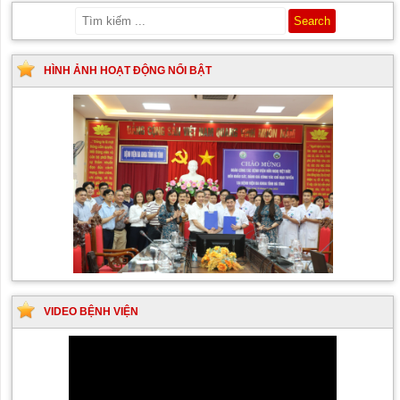
HÌNH ẢNH HOẠT ĐỘNG NỔI BẬT
VIDEO BỆNH VIỆN