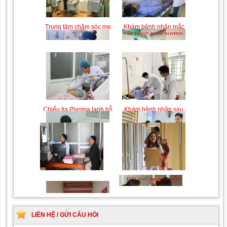
Trung tâm chăm sóc mẹ
Khám bệnh nhân mắc
bầu và sau sinh
các bệnh lý về xương,
khớp
Chiếu tia Plasma lạnh hỗ
Khám bệnh nhân sau
trợ điều trị vết thương
phẫu thuật
Khám Ngoại khoa
Đội ngũ hướng dẫn
chuyên nghiệp, tận tình
LIÊN HỆ / GỬI CÂU HỎI