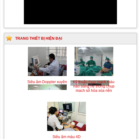
TRANG THIẾT BỊ HIỆN ĐẠI
Siêu âm Doppler xuyên
Kỹ thuật chụp mạch máu
sọ
não bằng hệ thống chụp
mạch số hóa xóa nền
(DSA)
Siêu âm màu 4D