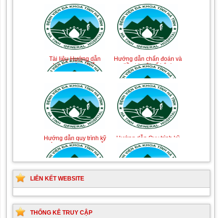
Tài liệu Hướng dẫn
Hướng dẫn chẩn đoán và
phòng ngừa nhiễm
điều trị một số bệnh
khuẩn vết mổ
truyền nhiễm
Hướng dẫn quy trình kỹ
Hướng dẫn Quy trình kỹ
thuật Chuyên khoa Phẫu
thuật Nhi khoa
thuật Tiết niệu
LIÊN KẾT WEBSITE
THỐNG KÊ TRUY CẬP