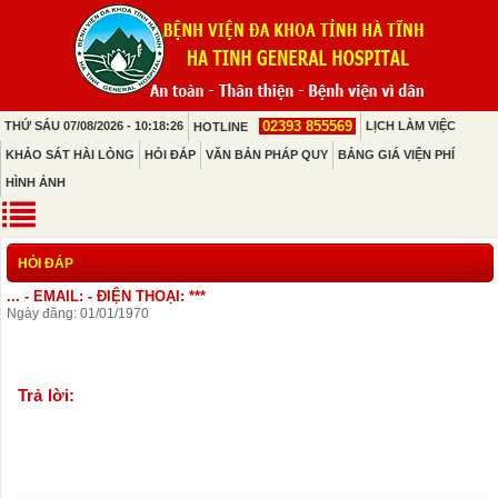
02393 855569
THỨ SÁU 07/08/2026 - 10:18:26
LỊCH LÀM VIỆC
HOTLINE
KHẢO SÁT HÀI LÒNG
HỎI ĐÁP
VĂN BẢN PHÁP QUY
BẢNG GIÁ VIỆN PHÍ
HÌNH ẢNH
HỎI ĐÁP
... - EMAIL: - ĐIỆN THOẠI: ***
Ngày đăng: 01/01/1970
Trả lời: