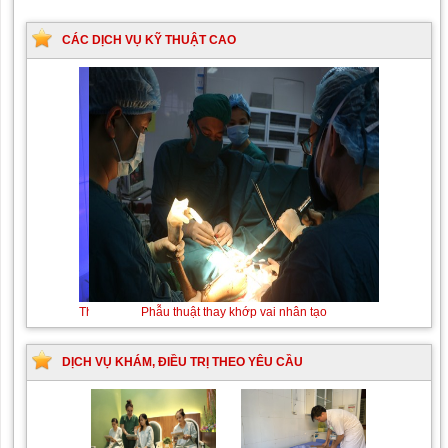
CÁC DỊCH VỤ KỸ THUẬT CAO
Thay máu sơ sinh do bất
Phẫu thuật thay khớp vai
đồng nhóm máu
nhân tạo
DỊCH VỤ KHÁM, ĐIỀU TRỊ THEO YÊU CẦU