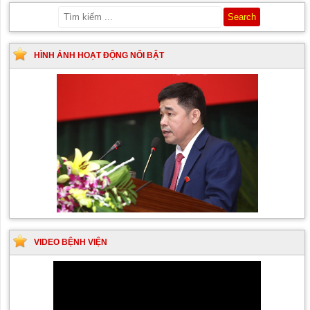
HÌNH ẢNH HOẠT ĐỘNG NỔI BẬT
VIDEO BỆNH VIỆN