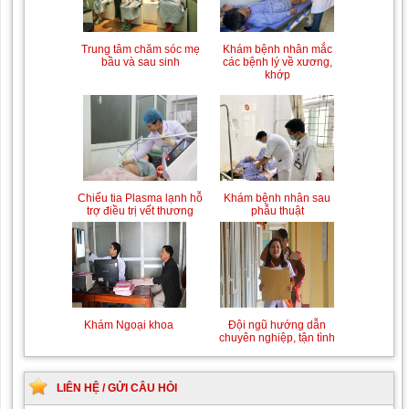
Trung tâm chăm sóc mẹ
Khám bệnh nhân mắc
bầu và sau sinh
các bệnh lý về xương,
khớp
Chiếu tia Plasma lạnh hỗ
Khám bệnh nhân sau
trợ điều trị vết thương
phẫu thuật
Khám Ngoại khoa
Đội ngũ hướng dẫn
chuyên nghiệp, tận tình
LIÊN HỆ / GỬI CÂU HỎI