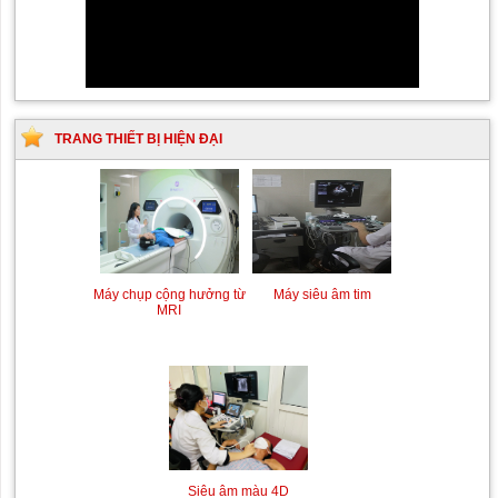
TRANG THIẾT BỊ HIỆN ĐẠI
Siêu âm Doppler xuyên
Kỹ thuật chụp mạch máu
sọ
não bằng hệ thống chụp
mạch số hóa xóa nền
Máy siêu âm tim
Máy chụp cộng hưởng từ
(DSA)
MRI
Siêu âm màu 4D