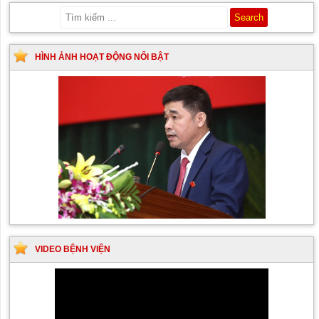
HÌNH ẢNH HOẠT ĐỘNG NỔI BẬT
VIDEO BỆNH VIỆN