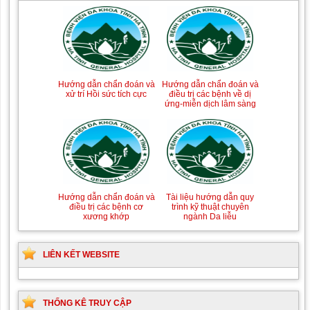
Tài liệu Hướng dẫn
Hướng dẫn chẩn đoán và
phòng ngừa nhiễm
điều trị một số bệnh
khuẩn vết mổ
truyền nhiễm
Hướng dẫn chẩn đoán và
Hướng dẫn chẩn đoán và
xử trí Hồi sức tích cực
điều trị các bệnh về dị
ứng-miễn dịch lâm sàng
Hướng dẫn quy trình kỹ
Hướng dẫn Quy trình kỹ
thuật Chuyên khoa Phẫu
thuật Nhi khoa
thuật Tiết niệu
Tài liệu hướng dẫn quy
Hướng dẫn chẩn đoán và
trình kỹ thuật chuyên
điều trị các bệnh cơ
ngành Da liễu
xương khớp
LIÊN KẾT WEBSITE
THỐNG KÊ TRUY CẬP