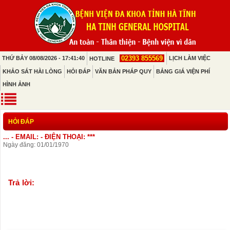
02393 855569
THỨ BẢY 08/08/2026 - 17:41:40
LỊCH LÀM VIỆC
HOTLINE
KHẢO SÁT HÀI LÒNG
HỎI ĐÁP
VĂN BẢN PHÁP QUY
BẢNG GIÁ VIỆN PHÍ
HÌNH ẢNH
HỎI ĐÁP
... - EMAIL: - ĐIỆN THOẠI: ***
Ngày đăng: 01/01/1970
Trả lời: