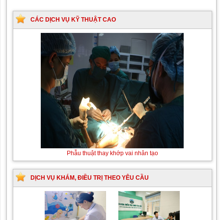
CÁC DỊCH VỤ KỸ THUẬT CAO
Phẫu thuật thay khớp vai nhân tạo
DỊCH VỤ KHÁM, ĐIỀU TRỊ THEO YÊU CẦU