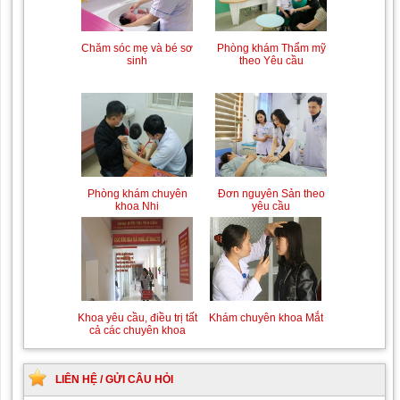
Trung tâm chăm sóc mẹ
Khám bệnh nhân mắc
bầu và sau sinh
các bệnh lý về xương,
khớp
Phòng khám Thẩm mỹ
Chăm sóc mẹ và bé sơ
theo Yêu cầu
sinh
Chiếu tia Plasma lạnh hỗ
Khám bệnh nhân sau
trợ điều trị vết thương
phẫu thuật
Đơn nguyên Sản theo
Phòng khám chuyên
yêu cầu
khoa Nhi
Khám Ngoại khoa
Đội ngũ hướng dẫn
chuyên nghiệp, tận tình
Khám chuyên khoa Mắt
Khoa yêu cầu, điều trị tất
cả các chuyên khoa
LIÊN HỆ / GỬI CÂU HỎI