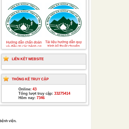
Hướng dẫn quy trình kỹ
Hướng dẫn Quy trình
thuật Chuyên khoa
kỹ thuật Nhi khoa
Phẫu thuật Tiết niệu
LIÊN KẾT WEBSITE
THỐNG KÊ TRUY CẬP
Online:
43
Tổng lượt truy cập:
33275414
Hôm nay:
7346
bệnh viện.