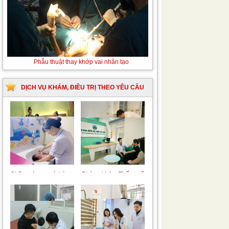
Thay
Phẫu thuật thay khớp vai nhân tạo
máu
sơ
sinh
DỊCH VỤ KHÁM, ĐIỀU TRỊ THEO YÊU CẦU
do
bất
đồng
nhóm
máu
Trung tâm chăm sóc
Khám bệnh nhân mắc
mẹ bầu và sau sinh
các bệnh lý về xương,
khớp