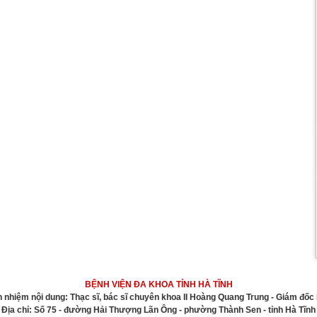
BỆNH VIỆN ĐA KHOA TỈNH HÀ TĨNH
h nhiệm nội dung: Thạc sĩ, bác sĩ chuyên khoa II Hoàng Quang Trung - Giám đốc 
Địa chỉ: Số 75 - đường Hải Thượng Lãn Ông - phường Thành Sen - tỉnh Hà Tĩnh