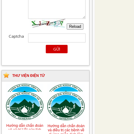
THƯ VIỆN ĐIỆN TỬ
Tài liệu Hướng dẫn
Hướng dẫn chẩn đoán
phòng ngừa nhiễm
và điều trị một số bệnh
khuẩn vết mổ
truyền nhiễm