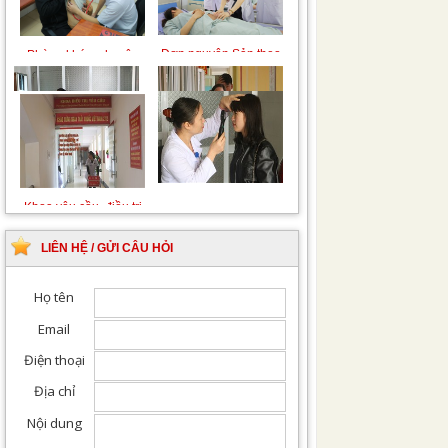
Chiếu tia Plasma lạnh
Khám bệnh nhân sau
hỗ trợ điều trị vết
phẫu thuật
thương
Khám Ngoại khoa
Đội ngũ hướng dẫn
chuyên nghiệp, tận tình
LIÊN HỆ / GỬI CÂU HỎI