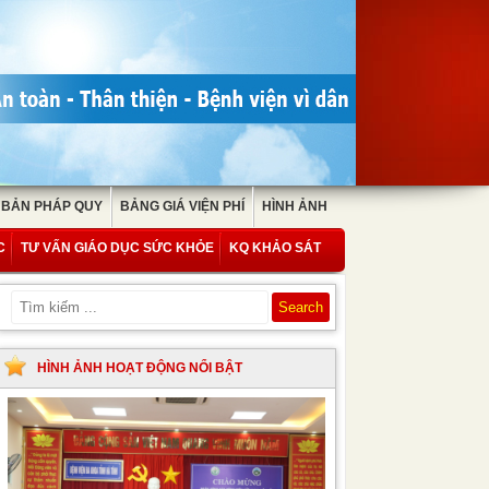
 BẢN PHÁP QUY
BẢNG GIÁ VIỆN PHÍ
HÌNH ẢNH
C
TƯ VẤN GIÁO DỤC SỨC KHỎE
KQ KHẢO SÁT
HÌNH ẢNH HOẠT ĐỘNG NỔI BẬT