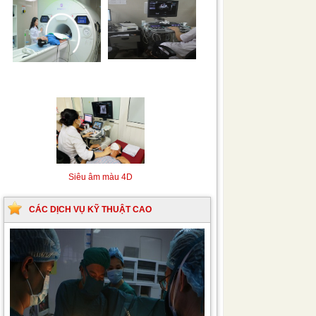
Siêu âm Doppler xuyên
Kỹ thuật chụp mạch máu
sọ
não bằng hệ thống chụp
mạch số hóa xóa nền
(DSA)
Siêu âm màu 4D
CÁC DỊCH VỤ KỸ THUẬT CAO