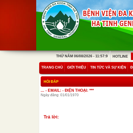
THỨ NĂM 06/08/2026 - 11:57:9
HOTLINE
TRANG CHỦ
GIỚI THIỆU
TIN TỨC VÀ SỰ KIỆN
Đ
HỎI ĐÁP
... - EMAIL: - ĐIỆN THOẠI: ***
Ngày đăng: 01/01/1970
Trả lời: