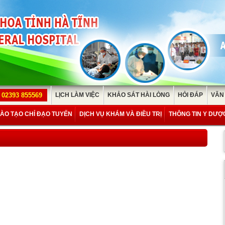
02393 855569
LỊCH LÀM VIỆC
KHẢO SÁT HÀI LÒNG
HỎI ĐÁP
VĂN
ÀO TẠO CHỈ ĐẠO TUYẾN
DỊCH VỤ KHÁM VÀ ĐIỀU TRỊ
THÔNG TIN Y DƯỢ