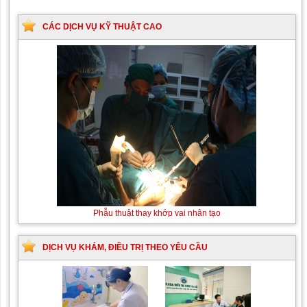
CÁC DỊCH VỤ KỸ THUẬT CAO
Phẫu thuật thay khớp vai nhân tạo
DỊCH VỤ KHÁM, ĐIỀU TRỊ THEO YÊU CẦU