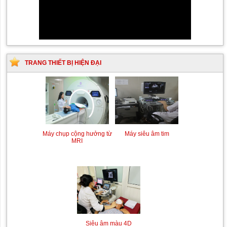
TRANG THIẾT BỊ HIỆN ĐẠI
Siêu âm Doppler xuyên
Kỹ thuật chụp mạch máu
Máy siêu âm tim
Máy chụp cộng hưởng từ
sọ
não bằng hệ thống chụp
MRI
mạch số hóa xóa nền
(DSA)
Siêu âm màu 4D