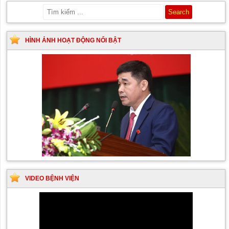
HÌNH ẢNH HOẠT ĐỘNG NỔI BẬT
VIDEO BỆNH VIỆN