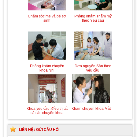
Trung tâm chăm sóc mẹ
Khám bệnh nhân mắc
Phòng khám Thẩm mỹ
Chăm sóc mẹ và bé sơ
bầu và sau sinh
các bệnh lý về xương,
theo Yêu cầu
sinh
khớp
Chiếu tia Plasma lạnh hỗ
Khám bệnh nhân sau
Đơn nguyên Sản theo
Phòng khám chuyên
trợ điều trị vết thương
phẫu thuật
yêu cầu
khoa Nhi
Khám Ngoại khoa
Đội ngũ hướng dẫn
Khám chuyên khoa Mắt
Khoa yêu cầu, điều trị tất
chuyên nghiệp, tận tình
cả các chuyên khoa
LIÊN HỆ / GỬI CÂU HỎI