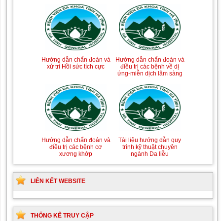
Tài liệu Hướng dẫn
Hướng dẫn chẩn đoán và
Hướng dẫn chẩn đoán và
Hướng dẫn chẩn đoán và
phòng ngừa nhiễm
điều trị một số bệnh
điều trị các bệnh về dị
xử trí Hồi sức tích cực
khuẩn vết mổ
truyền nhiễm
ứng-miễn dịch lâm sàng
Hướng dẫn chẩn đoán và
Tài liệu hướng dẫn quy
điều trị các bệnh cơ
trình kỹ thuật chuyên
xương khớp
ngành Da liễu
LIÊN KẾT WEBSITE
THỐNG KÊ TRUY CẬP