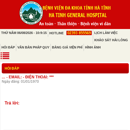
02393 855569
THỨ NĂM 06/08/2026 - 10:9:15
LỊCH LÀM VIỆC
HOTLINE
KHẢO SÁT HÀI LÒNG
HỎI ĐÁP
VĂN BẢN PHÁP QUY
BẢNG GIÁ VIỆN PHÍ
HÌNH ẢNH
HỎI ĐÁP
... - EMAIL: - ĐIỆN THOẠI: ***
Ngày đăng: 01/01/1970
Trả lời: