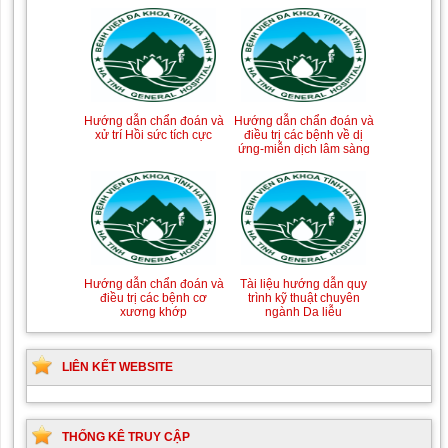
Tài liệu Hướng dẫn
Hướng dẫn chẩn đoán và
phòng ngừa nhiễm
điều trị một số bệnh
Hướng dẫn chẩn đoán và
Hướng dẫn chẩn đoán và
khuẩn vết mổ
truyền nhiễm
điều trị các bệnh về dị
xử trí Hồi sức tích cực
ứng-miễn dịch lâm sàng
Hướng dẫn quy trình kỹ
Hướng dẫn Quy trình kỹ
thuật Chuyên khoa Phẫu
thuật Nhi khoa
Tài liệu hướng dẫn quy
Hướng dẫn chẩn đoán và
thuật Tiết niệu
trình kỹ thuật chuyên
điều trị các bệnh cơ
ngành Da liễu
xương khớp
LIÊN KẾT WEBSITE
THỐNG KÊ TRUY CẬP