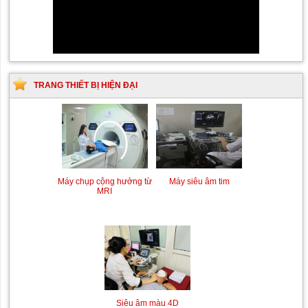
TRANG THIẾT BỊ HIỆN ĐẠI
Siêu âm Doppler xuyên
Kỹ thuật chụp mạch máu
sọ
não bằng hệ thống chụp
mạch số hóa xóa nền
Máy siêu âm tim
Máy chụp cộng hưởng từ
(DSA)
MRI
Siêu âm màu 4D