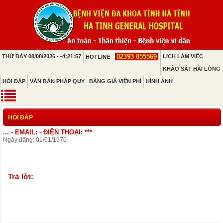
02393 855569
THỨ BẢY 08/08/2026 - -4:21:57
LỊCH LÀM VIỆC
HOTLINE
KHẢO SÁT HÀI LÒNG
HỎI ĐÁP
VĂN BẢN PHÁP QUY
BẢNG GIÁ VIỆN PHÍ
HÌNH ẢNH
HỎI ĐÁP
... - EMAIL: - ĐIỆN THOẠI: ***
Ngày đăng: 01/01/1970
Trả lời: