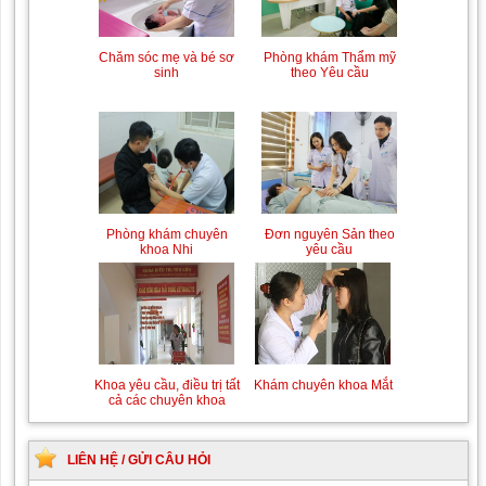
Trung tâm chăm sóc mẹ
Khám bệnh nhân mắc
bầu và sau sinh
các bệnh lý về xương,
khớp
Phòng khám Thẩm mỹ
Chăm sóc mẹ và bé sơ
theo Yêu cầu
sinh
Chiếu tia Plasma lạnh hỗ
Khám bệnh nhân sau
trợ điều trị vết thương
phẫu thuật
Đơn nguyên Sản theo
Phòng khám chuyên
yêu cầu
khoa Nhi
Khám Ngoại khoa
Đội ngũ hướng dẫn
chuyên nghiệp, tận tình
Khám chuyên khoa Mắt
Khoa yêu cầu, điều trị tất
cả các chuyên khoa
LIÊN HỆ / GỬI CÂU HỎI