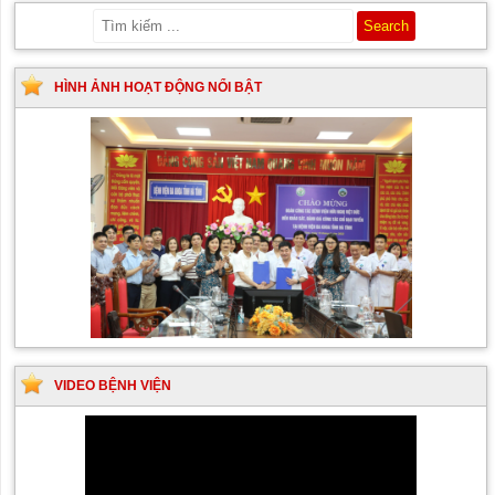
HÌNH ẢNH HOẠT ĐỘNG NỔI BẬT
VIDEO BỆNH VIỆN