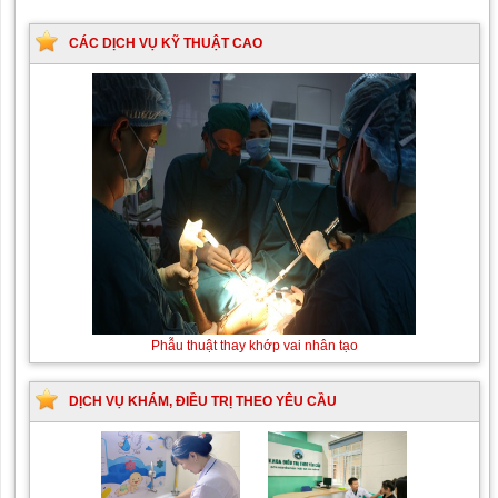
CÁC DỊCH VỤ KỸ THUẬT CAO
Phẫu thuật thay khớp vai nhân tạo
DỊCH VỤ KHÁM, ĐIỀU TRỊ THEO YÊU CẦU