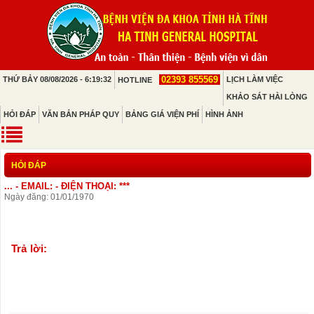
02393 855569
THỨ BẢY 08/08/2026 - 6:19:32
LỊCH LÀM VIỆC
HOTLINE
KHẢO SÁT HÀI LÒNG
HỎI ĐÁP
VĂN BẢN PHÁP QUY
BẢNG GIÁ VIỆN PHÍ
HÌNH ẢNH
HỎI ĐÁP
... - EMAIL: - ĐIỆN THOẠI: ***
Ngày đăng: 01/01/1970
Trả lời: