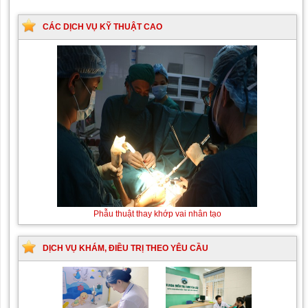
CÁC DỊCH VỤ KỸ THUẬT CAO
Phẫu thuật thay khớp vai nhân tạo
DỊCH VỤ KHÁM, ĐIỀU TRỊ THEO YÊU CẦU