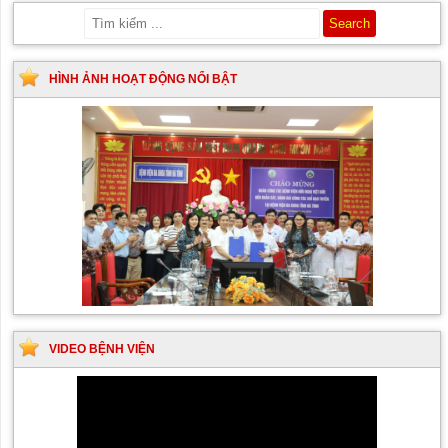
HÌNH ẢNH HOẠT ĐỘNG NỔI BẬT
VIDEO BỆNH VIỆN