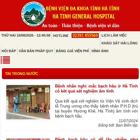
02393 855569
THỨ HAI 10/08/2026 - 12:40:58
LỊCH LÀM VIỆC
HOTLINE
KHẢO SÁT HÀI LÒNG
HỎI ĐÁP
VĂN BẢN PHÁP QUY
BẢNG GIÁ VIỆN PHÍ
HÌNH ẢNH
TIN TRONG NƯỚC
Bệnh nhân nghi mắc bạch hầu ở Hà Tĩnh
có kết quả xét nghiệm âm tính
Qua kết quả xét nghiệm từ Viện Vệ sinh dịch
tễ Trung ương cho thấy bệnh nhân P.H.D (trú
tại huyện Hương Khê, Hà Tĩnh) âm tính với
bệnh bạch hầu.
11/07/2024
Đăng bởi: Ban Biên tập
Bệnh bạch hầu có dễ lây nhiễm như