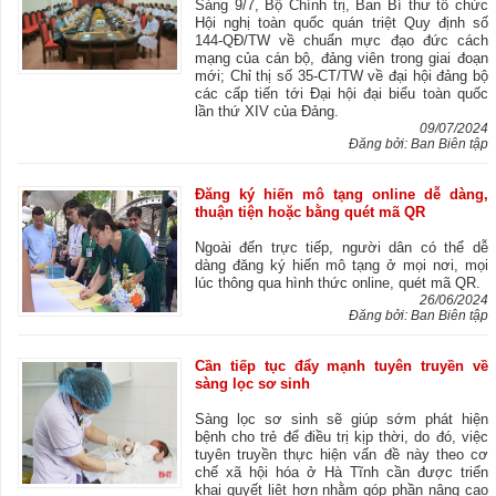
Sáng 9/7, Bộ Chính trị, Ban Bí thư tổ chức
Hội nghị toàn quốc quán triệt Quy định số
144-QĐ/TW về chuẩn mực đạo đức cách
mạng của cán bộ, đảng viên trong giai đoạn
mới; Chỉ thị số 35-CT/TW về đại hội đảng bộ
các cấp tiến tới Đại hội đại biểu toàn quốc
lần thứ XIV của Đảng.
09/07/2024
Đăng bởi: Ban Biên tập
Đăng ký hiến mô tạng online dễ dàng,
thuận tiện hoặc bằng quét mã QR
Ngoài đến trực tiếp, người dân có thể dễ
dàng đăng ký hiến mô tạng ở mọi nơi, mọi
lúc thông qua hình thức online, quét mã QR.
26/06/2024
Đăng bởi: Ban Biên tập
Cần tiếp tục đẩy mạnh tuyên truyền về
sàng lọc sơ sinh
Sàng lọc sơ sinh sẽ giúp sớm phát hiện
bệnh cho trẻ để điều trị kịp thời, do đó, việc
tuyên truyền thực hiện vấn đề này theo cơ
chế xã hội hóa ở Hà Tĩnh cần được triển
khai quyết liệt hơn nhằm góp phần nâng cao