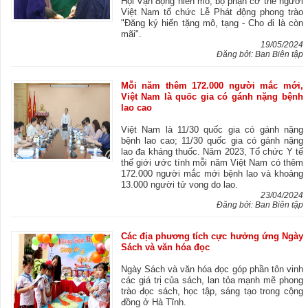
Hội Vận động hiến mô, bộ phận cơ thể người
Việt Nam tổ chức Lễ Phát động phong trào
"Đăng ký hiến tặng mô, tạng - Cho đi là còn
mãi".
19/05/2024
Đăng bởi: Ban Biên tập
Mỗi năm thêm 172.000 người mắc mới,
Việt Nam là quốc gia có gánh nặng bệnh
lao cao
Việt Nam là 11/30 quốc gia có gánh nặng
bệnh lao cao; 11/30 quốc gia có gánh nặng
lao đa kháng thuốc. Năm 2023, Tổ chức Y tế
thế giới ước tính mỗi năm Việt Nam có thêm
172.000 người mắc mới bệnh lao và khoảng
13.000 người tử vong do lao.
23/04/2024
Đăng bởi: Ban Biên tập
Các địa phương tích cực hưởng ứng Ngày
Sách và văn hóa đọc
Ngày Sách và văn hóa đọc góp phần tôn vinh
các giá trị của sách, lan tỏa mạnh mẽ phong
trào đọc sách, học tập, sáng tạo trong cộng
đồng ở Hà Tĩnh.