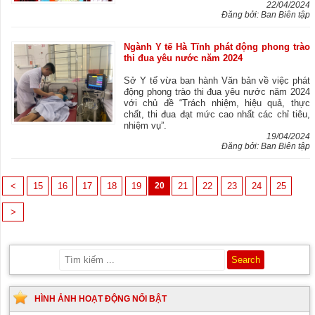
22/04/2024
Đăng bởi: Ban Biên tập
Ngành Y tế Hà Tĩnh phát động phong trào
thi đua yêu nước năm 2024
Sở Y tế vừa ban hành Văn bản về việc phát
động phong trào thi đua yêu nước năm 2024
với chủ đề “Trách nhiệm, hiệu quả, thực
chất, thi đua đạt mức cao nhất các chỉ tiêu,
nhiệm vụ”.
19/04/2024
Đăng bởi: Ban Biên tập
<
15
16
17
18
19
20
21
22
23
24
25
>
HÌNH ẢNH HOẠT ĐỘNG NỔI BẬT