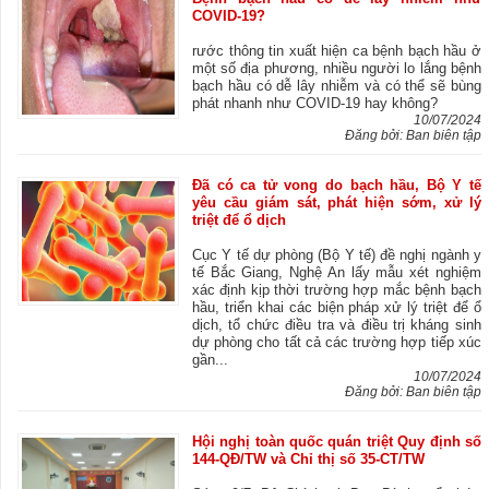
COVID-19?
rước thông tin xuất hiện ca bệnh bạch hầu ở
một số địa phương, nhiều người lo lắng bệnh
bạch hầu có dễ lây nhiễm và có thể sẽ bùng
phát nhanh như COVID-19 hay không?
10/07/2024
Đăng bởi: Ban biên tập
Đã có ca tử vong do bạch hầu, Bộ Y tế
yêu cầu giám sát, phát hiện sớm, xử lý
triệt để ổ dịch
Cục Y tế dự phòng (Bộ Y tế) đề nghị ngành y
tế Bắc Giang, Nghệ An lấy mẫu xét nghiệm
xác định kịp thời trường hợp mắc bệnh bạch
hầu, triển khai các biện pháp xử lý triệt để ổ
dịch, tổ chức điều tra và điều trị kháng sinh
dự phòng cho tất cả các trường hợp tiếp xúc
gần...
10/07/2024
Đăng bởi: Ban biên tập
Hội nghị toàn quốc quán triệt Quy định số
144-QĐ/TW và Chỉ thị số 35-CT/TW