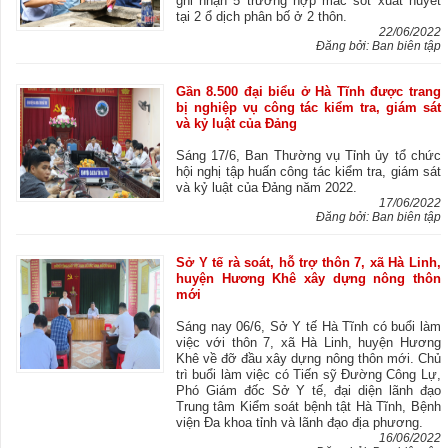
ghi nhận 5 trường hợp mắc sốt xuất huyết
tại 2 ổ dịch phân bố ở 2 thôn.
22/06/2022
Đăng bởi: Ban biên tập
Gần 8.500 đại biểu ở Hà Tĩnh được trang
bị nghiệp vụ công tác kiểm tra, giám sát
và kỷ luật của Đảng
Sáng 17/6, Ban Thường vụ Tỉnh ủy tổ chức
hội nghị tập huấn công tác kiểm tra, giám sát
và kỷ luật của Đảng năm 2022.
17/06/2022
Đăng bởi: Ban biên tập
Sở Y tế rà soát, hỗ trợ thôn 7, xã Hà Linh,
huyện Hương Khê xây dựng nông thôn
mới
Sáng nay 06/6, Sở Y tế Hà Tĩnh có buổi làm
việc với thôn 7, xã Hà Linh, huyện Hương
Khê về đỡ đầu xây dựng nông thôn mới. Chủ
trì buổi làm việc có Tiến sỹ Đường Công Lự,
Phó Giám đốc Sở Y tế, đại diện lãnh đạo
Trung tâm Kiểm soát bệnh tật Hà Tĩnh, Bệnh
viện Đa khoa tỉnh và lãnh đạo địa phương.
16/06/2022