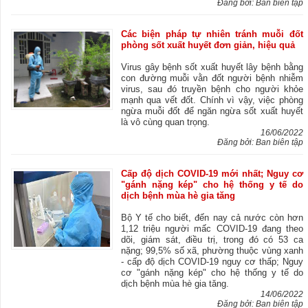
Đăng bởi: Ban biên tập
Các biện pháp tự nhiên tránh muỗi đốt
phòng sốt xuất huyết đơn giản, hiệu quả
Virus gây bệnh sốt xuất huyết lây bệnh bằng
con đường muỗi vằn đốt người bệnh nhiễm
virus, sau đó truyền bệnh cho người khỏe
mạnh qua vết đốt. Chính vì vậy, việc phòng
ngừa muỗi đốt để ngăn ngừa sốt xuất huyết
là vô cùng quan trọng.
16/06/2022
Đăng bởi: Ban biên tập
Cấp độ dịch COVID-19 mới nhất; Nguy cơ
"gánh nặng kép" cho hệ thống y tế do
dịch bệnh mùa hè gia tăng
Bộ Y tế cho biết, đến nay cả nước còn hơn
1,12 triệu người mấc COVID-19 đang theo
dõi, giám sát, điều trị, trong đó có 53 ca
nặng; 99,5% số xã, phường thuộc vùng xanh
- cấp độ dịch COVID-19 nguy cơ thấp; Nguy
cơ "gánh nặng kép" cho hệ thống y tế do
dịch bệnh mùa hè gia tăng.
14/06/2022
Đăng bởi: Ban biên tập