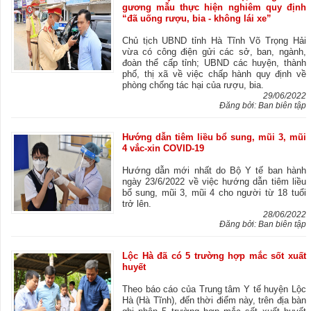
gương mẫu thực hiện nghiêm quy định
“đã uống rượu, bia - không lái xe”
Chủ tịch UBND tỉnh Hà Tĩnh Võ Trọng Hải
vừa có công điện gửi các sở, ban, ngành,
đoàn thể cấp tỉnh; UBND các huyện, thành
phố, thị xã về việc chấp hành quy định về
phòng chống tác hại của rượu, bia.
29/06/2022
Đăng bởi: Ban biên tập
Hướng dẫn tiêm liều bổ sung, mũi 3, mũi
4 vắc-xin COVID-19
Hướng dẫn mới nhất do Bộ Y tế ban hành
ngày 23/6/2022 về việc hướng dẫn tiêm liều
bổ sung, mũi 3, mũi 4 cho người từ 18 tuổi
trở lên.
28/06/2022
Đăng bởi: Ban biên tập
Lộc Hà đã có 5 trường hợp mắc sốt xuất
huyết
Theo báo cáo của Trung tâm Y tế huyện Lộc
Hà (Hà Tĩnh), đến thời điểm này, trên địa bàn