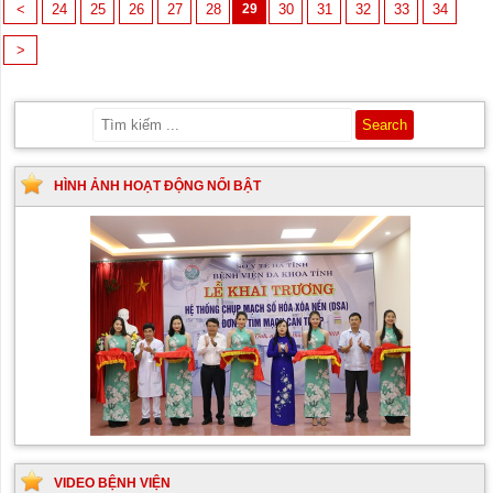
<
24
25
26
27
28
29
30
31
32
33
34
>
HÌNH ẢNH HOẠT ĐỘNG NỔI BẬT
VIDEO BỆNH VIỆN