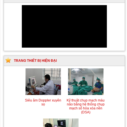
TRANG THIẾT BỊ HIỆN ĐẠI
Siêu âm Doppler xuyên
Kỹ thuật chụp mạch máu
sọ
não bằng hệ thống chụp
mạch số hóa xóa nền
(DSA)