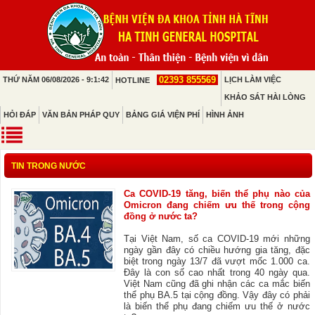
02393 855569
THỨ NĂM 06/08/2026 - 9:1:42
LỊCH LÀM VIỆC
HOTLINE
KHẢO SÁT HÀI LÒNG
HỎI ĐÁP
VĂN BẢN PHÁP QUY
BẢNG GIÁ VIỆN PHÍ
HÌNH ẢNH
TIN TRONG NƯỚC
Ca COVID-19 tăng, biến thể phụ nào của
Omicron đang chiếm ưu thế trong cộng
đồng ở nước ta?
Tại Việt Nam, số ca COVID-19 mới những
ngày gần đây có chiều hướng gia tăng, đặc
biệt trong ngày 13/7 đã vượt mốc 1.000 ca.
Đây là con số cao nhất trong 40 ngày qua.
Việt Nam cũng đã ghi nhận các ca mắc biến
thể phụ BA.5 tại cộng đồng. Vậy đây có phải
là biến thể phụ đang chiếm ưu thế ở nước