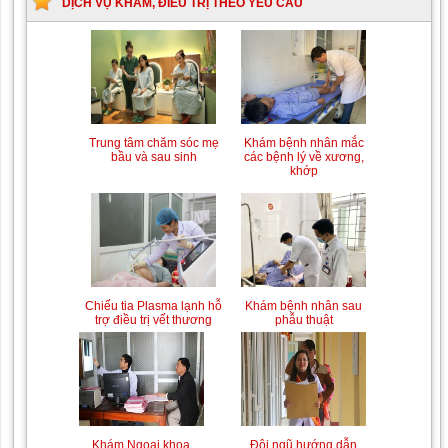
DỊCH VỤ KHÁM, ĐIỀU TRỊ THEO YÊU CẦU
Trung tâm chăm sóc mẹ
Khám bệnh nhân mắc
bầu và sau sinh
các bệnh lý về xương,
khớp
Chiếu tia Plasma lạnh hỗ
Khám bệnh nhân sau
trợ điều trị vết thương
phẫu thuật
Khám Ngoại khoa
Đội ngũ hướng dẫn