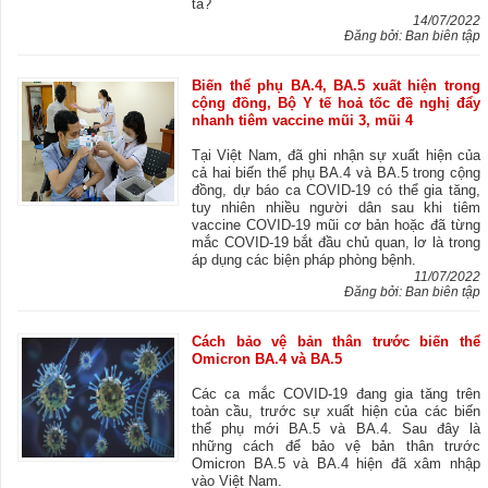
ta?
14/07/2022
Đăng bởi: Ban biên tập
Biến thể phụ BA.4, BA.5 xuất hiện trong
cộng đồng, Bộ Y tế hoả tốc đề nghị đẩy
nhanh tiêm vaccine mũi 3, mũi 4
Tại Việt Nam, đã ghi nhận sự xuất hiện của
cả hai biến thể phụ BA.4 và BA.5 trong cộng
đồng, dự báo ca COVID-19 có thể gia tăng,
tuy nhiên nhiều người dân sau khi tiêm
vaccine COVID-19 mũi cơ bản hoặc đã từng
mắc COVID-19 bắt đầu chủ quan, lơ là trong
áp dụng các biện pháp phòng bệnh.
11/07/2022
Đăng bởi: Ban biên tập
Cách bảo vệ bản thân trước biến thể
Omicron BA.4 và BA.5
Các ca mắc COVID-19 đang gia tăng trên
toàn cầu, trước sự xuất hiện của các biến
thể phụ mới BA.5 và BA.4. Sau đây là
những cách để bảo vệ bản thân trước
Omicron BA.5 và BA.4 hiện đã xâm nhập
vào Việt Nam.