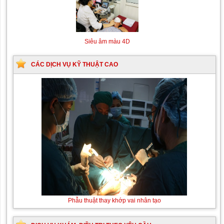
Siêu âm màu 4D
CÁC DỊCH VỤ KỸ THUẬT CAO
Thay máu sơ sinh do bất đồng nhóm máu
Phẫu thuật
thay khớp
vai nhân
tạo