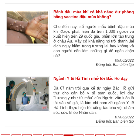
Bệnh đậu mùa khỉ có khả năng dự phòng
bằng vaccine đậu mùa không?
Cho đến nay, số người mắc bệnh đậu mùa
khỉ được phát hiện đã trên 1.000 người và
xuất hiện trên 29 quốc gia, phần lớn tập trung
ở châu Âu. Vậy có khả năng nó trở thành đại
dịch nguy hiểm trong tương lai hay không và
con người cần làm những gì để ngăn chặn
nó?
09/06/2022
Đăng bởi: Ban biên tập
Ngành Y tế Hà Tĩnh nhớ lời Bác Hồ dạy
Đã 67 năm trôi qua kể từ ngày Bác Hồ gửi
thư cho cán bộ y tế toàn quốc, lời dạy
“Lương y như từ mẫu” của Người vẫn luôn là
tài sản vô giá, là kim chỉ nam để ngành Y tế
Hà Tĩnh thực hiện tốt công tác bảo vệ, chăm
sóc sức khỏe Nhân dân.
07/06/2022
Đăng bởi: Ban biên tập