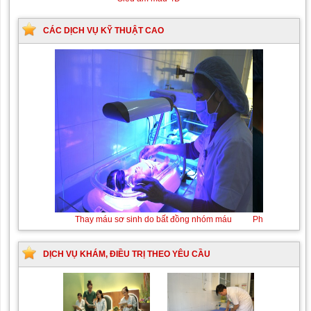
CÁC DỊCH VỤ KỸ THUẬT CAO
Thay máu sơ sinh do bất đồng nhóm máu
DỊCH VỤ KHÁM, ĐIỀU TRỊ THEO YÊU CẦU