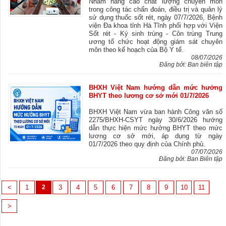
Nhằm nâng cao chất lượng chuyên môn
trong công tác chẩn đoán, điều trị và quản lý
sử dụng thuốc sốt rét, ngày 07/7/2026, Bệnh
viện Đa khoa tỉnh Hà Tĩnh phối hợp với Viện
Sốt rét - Ký sinh trùng - Côn trùng Trung
ương tổ chức hoạt động giám sát chuyên
môn theo kế hoạch của Bộ Y tế.
08/07/2026
Đăng bởi: Ban biên tập
BHXH Việt Nam hướng dẫn mức hưởng
BHYT theo lương cơ sở mới 01/7/2026
BHXH Việt Nam vừa ban hành Công văn số
2275/BHXH-CSYT ngày 30/6/2026 hướng
dẫn thực hiện mức hưởng BHYT theo mức
lương cơ sở mới, áp dụng từ ngày
01/7/2026 theo quy định của Chính phủ.
07/07/2026
Đăng bởi: Ban Biên tập
<
1
2
3
4
5
6
7
8
9
10
11
>