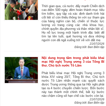
Thời gian qua, cả nước đẩy mạnh Chiến dịch
cao điểm 500 ngày đêm hoàn thành mục tiêu
tìm kiếm, quy tập và xác định danh tính hài
cốt liệt sĩ còn thiếu thông tin với sự tham gia
của hàng nghìn cán bộ, chiến sĩ thuộc lực
lượng vũ trang cùng các nhà khoa học,
chính quyền địa phương và thân nhân liệt sĩ.
Họ nỗ lực trong một hành trình đặc biệt để
tìm lại tên tuổi, quê hương và đưa những
người con đã ngã xuống trở về với đất mẹ.
21/07/2026
Đăng bởi: Ban Biên tập
Nội dung trọng tâm trong phát biểu khai
mạc Hội nghị Trung ương 3 của Tổng Bí
thư, Chủ tịch nước Tô Lâm
Phát biểu khai mạc Hội nghị Trung ương 3
khóa XIV sáng 20/7, Tổng Bí thư, Chủ tịch
nước Tô Lâm nhấn mạnh các quyết sách
được Trung ương thông qua tại Hội nghị phải
tạo ra 4 bước chuyển chiến lược. Bốn bước
này tạo thành một chỉnh thể, bất kỳ bước
nào chậm cũng sẽ hạn chế các bước còn lại.
21/07/2026
Đăng bởi: Ban Biên tập