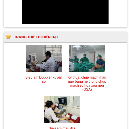
TRANG THIẾT BỊ HIỆN ĐẠI
Siêu âm Doppler xuyên
Kỹ thuật chụp mạch máu
sọ
não bằng hệ thống chụp
mạch số hóa xóa nền
(DSA)
Siêu âm màu 4D