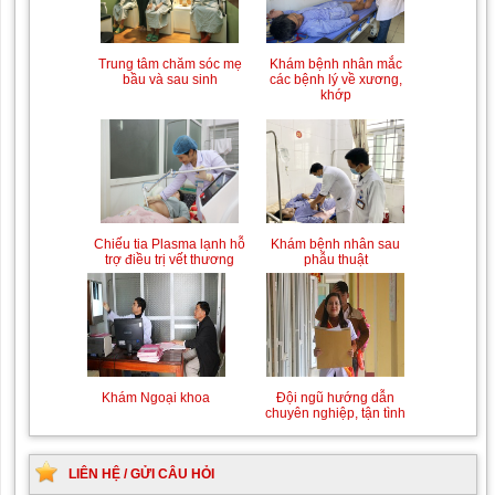
Trung tâm chăm sóc mẹ
Khám bệnh nhân mắc
bầu và sau sinh
các bệnh lý về xương,
khớp
Chiếu tia Plasma lạnh hỗ
Khám bệnh nhân sau
trợ điều trị vết thương
phẫu thuật
Khám Ngoại khoa
Đội ngũ hướng dẫn
chuyên nghiệp, tận tình
LIÊN HỆ / GỬI CÂU HỎI