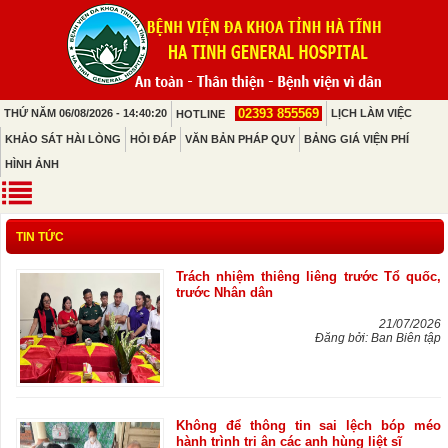
02393 855569
THỨ NĂM 06/08/2026 - 14:40:20
LỊCH LÀM VIỆC
HOTLINE
KHẢO SÁT HÀI LÒNG
HỎI ĐÁP
VĂN BẢN PHÁP QUY
BẢNG GIÁ VIỆN PHÍ
HÌNH ẢNH
TIN TỨC
Trách nhiệm thiêng liêng trước Tổ quốc,
trước Nhân dân
21/07/2026
Đăng bởi: Ban Biên tập
Không để thông tin sai lệch bóp méo
hành trình tri ân các anh hùng liệt sĩ