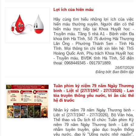
Lợi ích của hiến máu
Hãy cùng tìm hiểu những lợi ích của việc
hiến máu thường xuyên. Người dân có thể
hiến máu trực tiếp tại Khoa Huyết học -
Truyền máu. Tầng 5 nhà A1 - Bệnh viện Đa
khoa tỉnh Hà Tĩnh, Số 75 đường Hải Thượng
Lãn Ông - Phường Thành Sen - Tỉnh Hà
Tĩnh. Mọi thông tin chi tiết xin liên hệ: ThS
Hoàng Quốc Anh, Phụ trách Khoa Huyết học
- Truyền máu, BVĐK tỉnh Hà Tĩnh, Số điện
thoại: 0968449345 - 0917971889.
16/07/2026
Đăng bởi: Ban Biên tập
Tuần phim kỷ niệm 79 năm Ngày Thương
binh - Liệt sĩ (27/7/1947 - 27/7/2026) - Lan
tỏa truyền thống yêu nước, tri ân các thế
hệ đi trước
Nhân kỷ niệm 79 năm Ngày Thương binh -
Liệt sĩ (27/7/1947 - 27/7/2026), Bộ Văn hóa,
Thể thao và Du lịch tổ chức Tuần phim Kỷ
niệm 79 năm Ngày Thương binh - Liệt sĩ
nhằm tuyên truyền, giáo dục truyền thống
yêu nước, đạo lý "Uống nước nhớ nguồn",