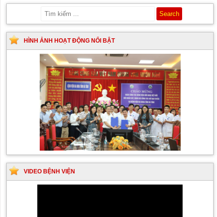
HÌNH ẢNH HOẠT ĐỘNG NỔI BẬT
VIDEO BỆNH VIỆN