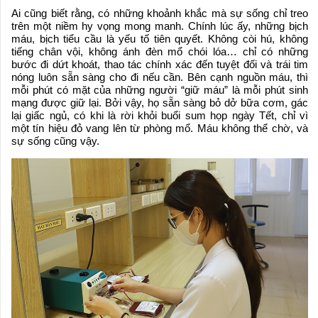
Ai cũng biết rằng, có những khoảnh khắc mà sự sống chỉ treo
trên một niềm hy vọng mong manh. Chính lúc ấy, những bịch
máu, bịch tiểu cầu là yếu tố tiên quyết. Không còi hú, không
tiếng chân vội, không ánh đèn mổ chói lóa… chỉ có những
bước đi dứt khoát, thao tác chính xác đến tuyệt đối và trái tim
nóng luôn sẵn sàng cho đi nếu cần. Bên cạnh nguồn máu, thì
mỗi phút có mặt của những người “giữ máu” là mỗi phút sinh
mạng được giữ lại. Bởi vậy, họ sẵn sàng bỏ dở bữa cơm, gác
lại giấc ngủ, có khi là rời khỏi buổi sum họp ngày Tết, chỉ vì
một tín hiệu đỏ vang lên từ phòng mổ. Máu không thể chờ, và
sự sống cũng vậy.