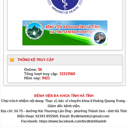
THỐNG KÊ TRUY CẬP
Online:
56
Tổng lượt truy cập:
33315560
Hôm nay:
9421
BỆNH VIỆN ĐA KHOA TỈNH HÀ TĨNH
Chịu trách nhiệm nội dung: Thạc sĩ, bác sĩ chuyên khoa II Hoàng Quang Trung -
Giám đốc bệnh viện.
Địa chỉ: Số 75 - đường Hải Thượng Lãn Ông - phường Thành Sen - tỉnh Hà Tĩnh
Điện thoại: 02393 855569. Email: Bvdkhatinh@gmail.com
Facebook: https://www.facebook.com/bvdktinhhatinh