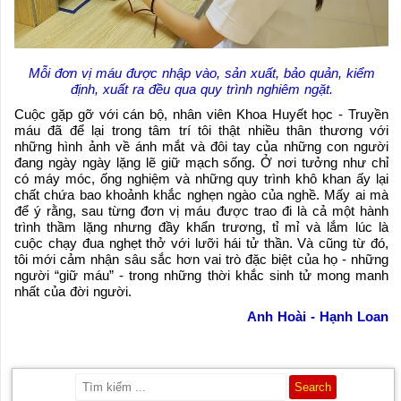
Mỗi đơn vị máu được nhập vào, sản xuất, bảo quản, kiểm
định, xuất ra đều qua quy trình nghiêm ngặt.
Cuộc gặp gỡ với cán bộ, nhân viên Khoa Huyết học - Truyền
máu đã để lại trong tâm trí tôi thật nhiều thân thương với
những hình ảnh về ánh mắt và đôi tay của những con người
đang ngày ngày lặng lẽ giữ mạch sống. Ở nơi tưởng như chỉ
có máy móc, ống nghiệm và những quy trình khô khan ấy lại
chất chứa bao khoảnh khắc nghẹn ngào của nghề. Mấy ai mà
để ý rằng, sau từng đơn vị máu được trao đi là cả một hành
trình thầm lặng nhưng đầy khẩn trương, tỉ mỉ và lắm lúc là
cuộc chạy đua nghẹt thở với lưỡi hái tử thần. Và cũng từ đó,
tôi mới cảm nhận sâu sắc hơn vai trò đặc biệt của họ - những
người “giữ máu” - trong những thời khắc sinh tử mong manh
nhất của đời người.
Anh Hoài - Hạnh Loan