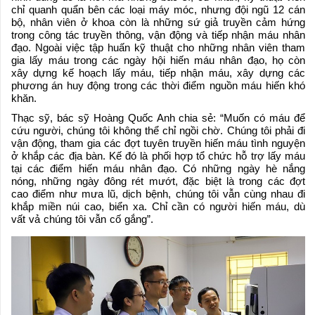
chỉ quanh quẩn bên các loại máy móc, nhưng đội ngũ 12 cán
bộ, nhân viên ở khoa còn là những sứ giả truyền cảm hứng
trong công tác truyền thông, vận động và tiếp nhận máu nhân
đạo. Ngoài việc tập huấn kỹ thuật cho những nhân viên tham
gia lấy máu trong các ngày hội hiến máu nhân đạo, họ còn
xây dựng kế hoạch lấy máu, tiếp nhận máu, xây dựng các
phương án huy động trong các thời điểm nguồn máu hiến khó
khăn.
Thạc sỹ, bác sỹ Hoàng Quốc Anh chia sẻ: “Muốn có máu để
cứu người, chúng tôi không thể chỉ ngồi chờ. Chúng tôi phải đi
vận động, tham gia các đợt tuyên truyền hiến máu tình nguyện
ở khắp các địa bàn. Kế đó là phối hợp tổ chức hỗ trợ lấy máu
tại các điểm hiến máu nhân đạo. Có những ngày hè nắng
nóng, những ngày đông rét mướt, đặc biệt là trong các đợt
cao điểm như mưa lũ, dịch bệnh, chúng tôi vẫn cùng nhau đi
khắp miền núi cao, biển xa. Chỉ cần có người hiến máu, dù
vất vả chúng tôi vẫn cố gắng”.