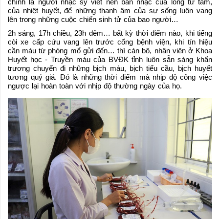
chính là người nhạc sỹ viết nên bản nhạc của lòng từ tâm,
của nhiệt huyết, để những thanh âm của sự sống luôn vang
lên trong những cuộc chiến sinh tử của bao người…
2h sáng, 17h chiều, 23h đêm… bất kỳ thời điểm nào, khi tiếng
còi xe cấp cứu vang lên trước cổng bệnh viện, khi tín hiệu
cần máu từ phòng mổ gửi đến… thì cán bộ, nhân viên ở Khoa
Huyết học - Truyền máu của BVĐK tỉnh luôn sẵn sàng khẩn
trương chuyển đi những bịch máu, bịch tiểu cầu, bịch huyết
tương quý giá. Đó là những thời điểm mà nhịp độ công việc
ngược lại hoàn toàn với nhịp độ thường ngày của họ.