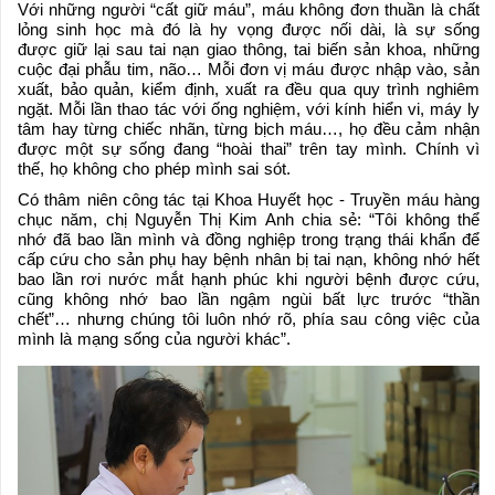
Với những người “cất giữ máu”, máu không đơn thuần là chất
lỏng sinh học mà đó là hy vọng được nối dài, là sự sống
được giữ lại sau tai nạn giao thông, tai biến sản khoa, những
cuộc đại phẫu tim, não… Mỗi đơn vị máu được nhập vào, sản
xuất, bảo quản, kiểm định, xuất ra đều qua quy trình nghiêm
ngặt. Mỗi lần thao tác với ống nghiệm, với kính hiển vi, máy ly
tâm hay từng chiếc nhãn, từng bịch máu…, họ đều cảm nhận
được một sự sống đang “hoài thai” trên tay mình. Chính vì
thế, họ không cho phép mình sai sót.
Có thâm niên công tác tại Khoa Huyết học - Truyền máu hàng
chục năm, chị Nguyễn Thị Kim Anh chia sẻ: “Tôi không thể
nhớ đã bao lần mình và đồng nghiệp trong trạng thái khẩn để
cấp cứu cho sản phụ hay bệnh nhân bị tai nạn, không nhớ hết
bao lần rơi nước mắt hạnh phúc khi người bệnh được cứu,
cũng không nhớ bao lần ngậm ngùi bất lực trước “thần
chết”… nhưng chúng tôi luôn nhớ rõ, phía sau công việc của
mình là mạng sống của người khác”.