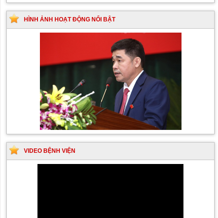
HÌNH ẢNH HOẠT ĐỘNG NỔI BẬT
VIDEO BỆNH VIỆN