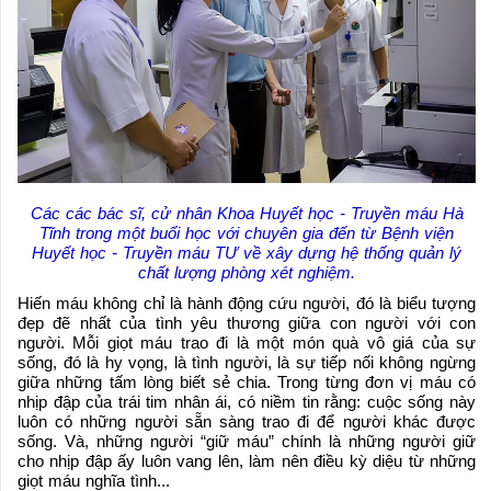
Các các bác sĩ, cử nhân Khoa Huyết học - Truyền máu Hà
Tĩnh trong một buổi học với chuyên gia đến từ Bệnh viện
Huyết học - Truyền máu TƯ về xây dựng hệ thống quản lý
chất lượng phòng xét nghiệm.
Hiến máu không chỉ là hành động cứu người, đó là biểu tượng
đẹp đẽ nhất của tình yêu thương giữa con người với con
người. Mỗi giọt máu trao đi là một món quà vô giá của sự
sống, đó là hy vọng, là tình người, là sự tiếp nối không ngừng
giữa những tấm lòng biết sẻ chia. Trong từng đơn vị máu có
nhịp đập của trái tim nhân ái, có niềm tin rằng: cuộc sống này
luôn có những người sẵn sàng trao đi để người khác được
sống. Và, những người “giữ máu” chính là những người giữ
cho nhịp đập ấy luôn vang lên, làm nên điều kỳ diệu từ những
giọt máu nghĩa tình...