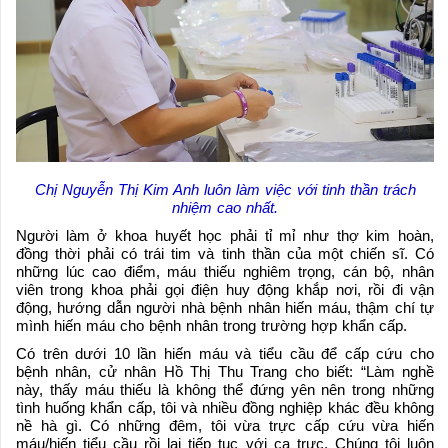
Chị Nguyễn Thị Kim Anh luôn làm việc với tinh thần trách
nhiệm cao nhất.
Người làm ở khoa huyết học phải tỉ mỉ như thợ kim hoàn,
đồng thời phải có trái tim và tinh thần của một chiến sĩ. Có
những lúc cao điểm, máu thiếu nghiêm trọng, cán bộ, nhân
viên trong khoa phải gọi điện huy động khắp nơi, rồi đi vận
động, hướng dẫn người nhà bệnh nhân hiến máu, thậm chí tự
mình hiến máu cho bệnh nhân trong trường hợp khẩn cấp.
Có trên dưới 10 lần hiến máu và tiểu cầu để cấp cứu cho
bệnh nhân, cử nhân Hồ Thị Thu Trang cho biết: “Làm nghề
này, thấy máu thiếu là không thể đứng yên nên trong những
tình huống khẩn cấp, tôi và nhiều đồng nghiệp khác đều không
nề hà gì. Có những đêm, tôi vừa trực cấp cứu vừa hiến
máu/hiến tiểu cầu rồi lại tiếp tục với ca trực. Chúng tôi luôn