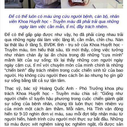
Để có thể luôn có máu ứng cứu người bệnh, cán bộ, nhân
viên Khoa Huyết học - Truyền máu đã phải trải qua những
ngày làm việc cần mẫn, tỉ mỉ, đầy trách nhiệm.
Để có thể gấp gáp được như vậy, họ đã phải cùng nhau trải
qua những ngày dài làm việc lặng lẽ, cần mẫn, chỉn chu. Nán
lại thật lâu ở tầng 5, BVĐK tỉnh - trụ sở của Khoa Huyết học -
Truyền máu, tìm hiểu thật sâu, tôi mới thấy, công việc tưởng
như nhàm chán ấy lại ẩn chứa trong đó những “cựa mình”
mãnh liệt của sự sống; tôi lại thấy những con người ngày
ngày cặm cụi, tỉ mỉ với chuyên môn của mình chính là những
“chiến binh” đầy trách nhiệm trong cuộc chiến sinh tử của bao
người. Họ không cứu người theo cách ồn ào nhưng họ gìn giữ
sự sống bằng tất cả sự tận tâm.
Thạc sỹ, bác sỹ Hoàng Quốc Anh - Phó Trưởng khoa phụ
trách Khoa Huyết học - Truyền máu chia sẻ: “Giống như
người chiến sĩ tuyến hậu phương trong cuộc chiến giành giật
sự sống của bệnh nhân, chúng tôi luôn thực hiện nhiệm vụ
của mình một cách âm thầm. Mỗi năm, Hà Tĩnh vận động
hiến từ 9-10 nghìn đơn vị máu, sau mỗi đợt tiếp nhận máu từ
người hiến, hành trình cứu người mới thực sự bắt đầu. Những
túi máu được xét nghiệm sàng lọc nghiêm ngặt, rồi được sản