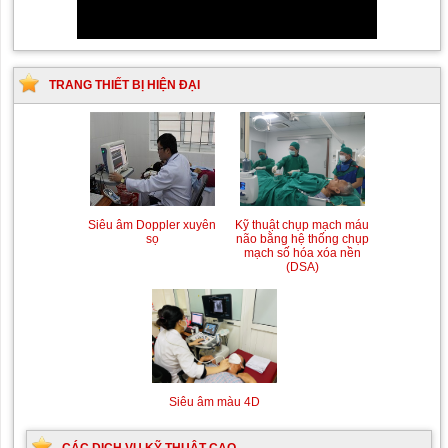
TRANG THIẾT BỊ HIỆN ĐẠI
Siêu âm Doppler xuyên
Kỹ thuật chụp mạch máu
sọ
não bằng hệ thống chụp
mạch số hóa xóa nền
(DSA)
Siêu âm màu 4D
CÁC DỊCH VỤ KỸ THUẬT CAO