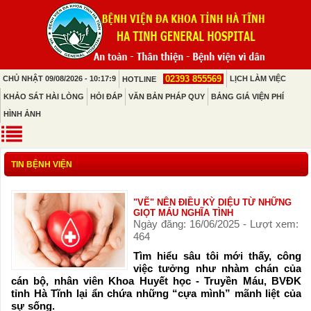
02393 855569
CHỦ NHẬT 09/08/2026 - 10:17:9
LỊCH LÀM VIỆC
HOTLINE
KHẢO SÁT HÀI LÒNG
HỎI ĐÁP
VĂN BẢN PHÁP QUY
BẢNG GIÁ VIỆN PHÍ
HÌNH ẢNH
TIN BỆNH VIỆN
"VẼ" NÊN ĐIỀU KỲ DIỆU TỪ NHỮNG
GIỌT MÁU NGHĨA TÌNH
Ngày đăng: 16/06/2025 - Lượt xem:
464
Tìm hiểu sâu tôi mới thấy, công
việc tưởng như nhàm chán của
cán bộ, nhân viên Khoa Huyết học - Truyền Máu, BVĐK
tỉnh Hà Tĩnh lại ẩn chứa những “cựa mình” mãnh liệt của
sự sống.