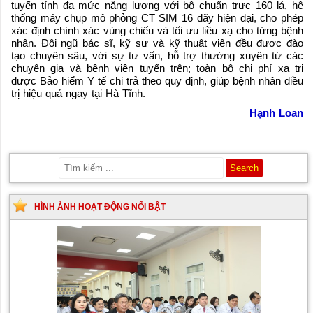
tuyến tính đa mức năng lượng với bộ chuẩn trực 160 lá, hệ
thống máy chụp mô phỏng CT SIM 16 dãy hiện đại, cho phép
xác định chính xác vùng chiếu và tối ưu liều xạ cho từng bệnh
nhân. Đội ngũ bác sĩ, kỹ sư và kỹ thuật viên đều được đào
tạo chuyên sâu, với sự tư vấn, hỗ trợ thường xuyên từ các
chuyên gia và bệnh viện tuyến trên; toàn bộ chi phí xạ trị
được Bảo hiểm Y tế chi trả theo quy định, giúp bệnh nhân điều
trị hiệu quả ngay tại Hà Tĩnh.
Hạnh Loan
HÌNH ẢNH HOẠT ĐỘNG NỔI BẬT