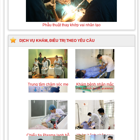
Thay máu
Phẫu thuật thay khớp vai nhân tạo
sơ sinh do
bất đồng
nhóm máu
DỊCH VỤ KHÁM, ĐIỀU TRỊ THEO YÊU CẦU
Trung tâm chăm sóc mẹ
Khám bệnh nhân mắc
bầu và sau sinh
các bệnh lý về xương,
khớp
Chiếu tia Plasma lạnh hỗ
Khám bệnh nhân sau
trợ điều trị vết thương
phẫu thuật