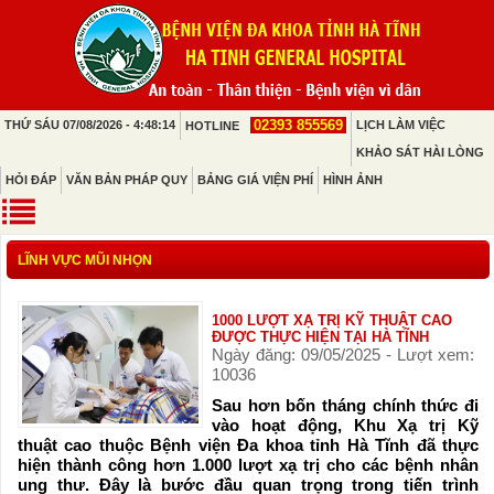
02393 855569
THỨ SÁU 07/08/2026 - 4:48:14
LỊCH LÀM VIỆC
HOTLINE
KHẢO SÁT HÀI LÒNG
HỎI ĐÁP
VĂN BẢN PHÁP QUY
BẢNG GIÁ VIỆN PHÍ
HÌNH ẢNH
LĨNH VỰC MŨI NHỌN
1000 LƯỢT XẠ TRỊ KỸ THUẬT CAO
ĐƯỢC THỰC HIỆN TẠI HÀ TĨNH
Ngày đăng: 09/05/2025 - Lượt xem:
10036
Sau hơn bốn tháng chính thức đi
vào hoạt động, Khu Xạ trị Kỹ
thuật cao thuộc Bệnh viện Đa khoa tỉnh Hà Tĩnh đã thực
hiện thành công hơn 1.000 lượt xạ trị cho các bệnh nhân
ung thư. Đây là bước đầu quan trọng trong tiến trình