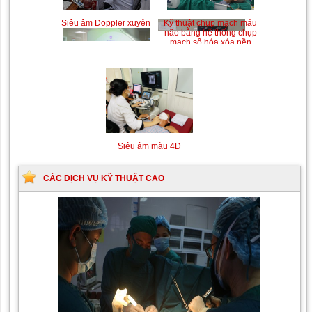
Siêu âm Doppler xuyên
Kỹ thuật chụp mạch máu
sọ
não bằng hệ thống chụp
mạch số hóa xóa nền
(DSA)
Siêu âm màu 4D
CÁC DỊCH VỤ KỸ THUẬT CAO