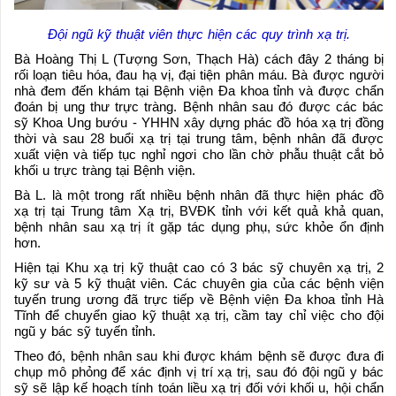
Đội ngũ kỹ thuật viên thực hiện các quy trình xạ trị.
Bà Hoàng Thị L (Tượng Sơn, Thạch Hà) cách đây 2 tháng bị
rối loạn tiêu hóa, đau hạ vị, đại tiện phân máu. Bà được người
nhà đem đến khám tại Bệnh viện Đa khoa tỉnh và được chẩn
đoán bị ung thư trực tràng. Bệnh nhân sau đó được các bác
sỹ Khoa Ung bướu - YHHN xây dựng phác đồ hóa xạ trị đồng
thời và sau 28 buổi xạ trị tại trung tâm, bệnh nhân đã được
xuất viện và tiếp tục nghỉ ngơi cho lần chờ phẫu thuật cắt bỏ
khối u trực tràng tại Bệnh viện.
Bà L. là một trong rất nhiều bệnh nhân đã thực hiện phác đồ
xạ trị tại Trung tâm Xạ trị, BVĐK tỉnh với kết quả khả quan,
bệnh nhân sau xạ trị ít gặp tác dụng phụ, sức khỏe ổn định
hơn.
Hiện tại Khu xạ trị kỹ thuật cao có 3 bác sỹ chuyên xạ trị, 2
kỹ sư và 5 kỹ thuật viên. Các chuyên gia của các bệnh viện
tuyến trung ương đã trực tiếp về Bệnh viện Đa khoa tỉnh Hà
Tĩnh để chuyển giao kỹ thuật xạ trị, cầm tay chỉ việc cho đội
ngũ y bác sỹ tuyến tỉnh.
Theo đó, bệnh nhân sau khi được khám bệnh sẽ được đưa đi
chụp mô phỏng để xác định vị trí xạ trị, sau đó đội ngũ y bác
sỹ sẽ lập kế hoạch tính toán liều xạ trị đối với khối u, hội chẩn