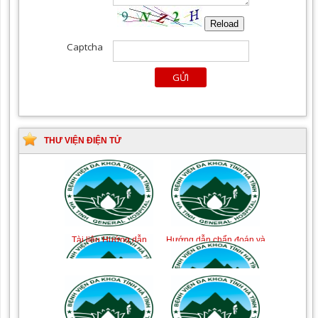
THƯ VIỆN ĐIỆN TỬ
Tài liệu Hướng dẫn
Hướng dẫn chẩn đoán và
phòng ngừa nhiễm
điều trị một số bệnh
khuẩn vết mổ
truyền nhiễm