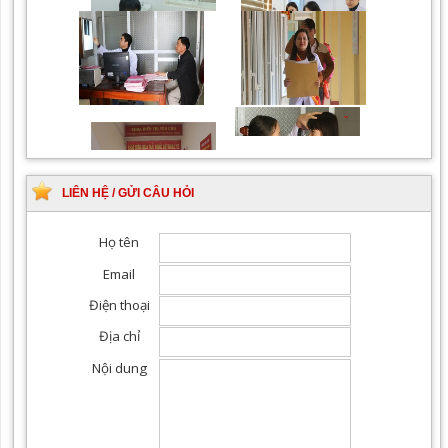
Khám Ngoại khoa
Đội ngũ hướng dẫn
chuyên nghiệp, tận tình
LIÊN HỆ / GỬI CÂU HỎI