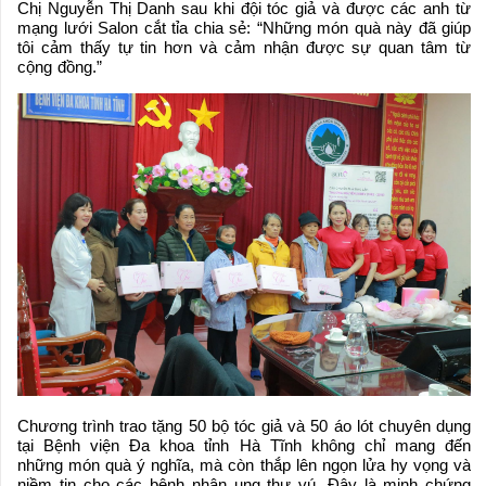
Chị Nguyễn Thị Danh sau khi đội tóc giả và được các anh từ
mạng lưới Salon cắt tỉa chia sẻ: “Những món quà này đã giúp
tôi cảm thấy tự tin hơn và cảm nhận được sự quan tâm từ
cộng đồng.”
Chương trình trao tặng 50 bộ tóc giả và 50 áo lót chuyên dụng
tại Bệnh viện Đa khoa tỉnh Hà Tĩnh không chỉ mang đến
những món quà ý nghĩa, mà còn thắp lên ngọn lửa hy vọng và
niềm tin cho các bệnh nhân ung thư vú. Đây là minh chứng