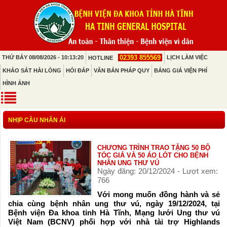
02393 855569
THỨ BẢY 08/08/2026 - 10:13:20
LỊCH LÀM VIỆC
HOTLINE
KHẢO SÁT HÀI LÒNG
HỎI ĐÁP
VĂN BẢN PHÁP QUY
BẢNG GIÁ VIỆN PHÍ
HÌNH ẢNH
NHỊP CẦU NHÂN ÁI
CHƯƠNG TRÌNH TRAO TẶNG 50 BỘ
TÓC GIẢ VÀ 50 ÁO LÓT CHO BỆNH
NHÂN UNG THƯ VÚ
Ngày đăng: 20/12/2024 - Lượt xem:
766
Với mong muốn đồng hành và sẻ
chia cùng bệnh nhân ung thư vú, ngày 19/12/2024, tại
Bệnh viện Đa khoa tỉnh Hà Tĩnh, Mạng lưới Ung thư vú
Việt Nam (BCNV) phối hợp với nhà tài trợ Highlands