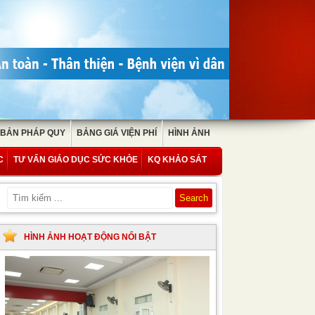
 BẢN PHÁP QUY
BẢNG GIÁ VIỆN PHÍ
HÌNH ẢNH
C
TƯ VẤN GIÁO DỤC SỨC KHỎE
KQ KHẢO SÁT
HÌNH ẢNH HOẠT ĐỘNG NỔI BẬT