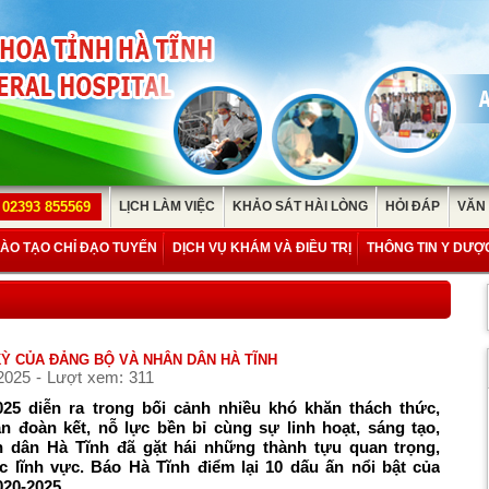
02393 855569
LỊCH LÀM VIỆC
KHẢO SÁT HÀI LÒNG
HỎI ĐÁP
VĂN
ÀO TẠO CHỈ ĐẠO TUYẾN
DỊCH VỤ KHÁM VÀ ĐIỀU TRỊ
THÔNG TIN Y DƯỢ
KỲ CỦA ĐẢNG BỘ VÀ NHÂN DÂN HÀ TĨNH
2025 - Lượt xem: 311
25 diễn ra trong bối cảnh nhiều khó khăn thách thức,
ần đoàn kết, nỗ lực bền bỉ cùng sự linh hoạt, sáng tạo,
 dân Hà Tĩnh đã gặt hái những thành tựu quan trọng,
ác lĩnh vực. Báo Hà Tĩnh điểm lại 10 dấu ấn nổi bật của
20-2025.