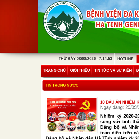
THỨ BẢY 08/08/2026 - 7:14:53
HOTLINE
TRANG CHỦ
GIỚI THIỆU
TIN TỨC VÀ SỰ KIỆN
Đ
TIN TRONG NƯỚC
10 DẤU ẤN NHIỆM 
Ngày đăng: 29/09/
Nhiệm kỳ 2020-20
song với tinh th
Đảng bộ và Nhân
toàn diện trên c
Đảng bộ và Nhân dân Hà Tĩnh nhiệm kỳ 20