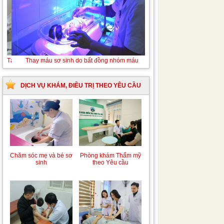
Tán sỏi niệu quản ngược dòng Laser
DỊCH VỤ KHÁM, ĐIỀU TRỊ THEO YÊU CẦU
Chăm sóc mẹ và bé sơ
Phòng khám Thẩm mỹ
sinh
theo Yêu cầu