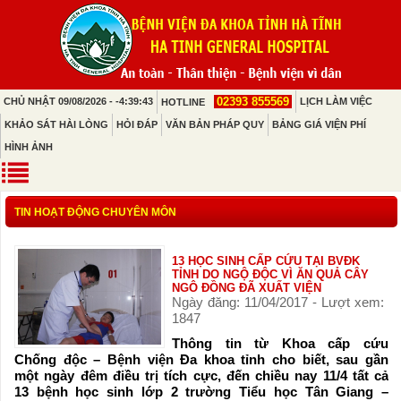
02393 855569
CHỦ NHẬT 09/08/2026 - -4:39:43
LỊCH LÀM VIỆC
HOTLINE
KHẢO SÁT HÀI LÒNG
HỎI ĐÁP
VĂN BẢN PHÁP QUY
BẢNG GIÁ VIỆN PHÍ
HÌNH ẢNH
TIN HOẠT ĐỘNG CHUYÊN MÔN
13 HỌC SINH CẤP CỨU TẠI BVĐK
TỈNH DO NGỘ ĐỘC VÌ ĂN QUẢ CÂY
NGÔ ĐỒNG ĐÃ XUẤT VIỆN
Ngày đăng: 11/04/2017 - Lượt xem:
1847
Thông tin từ Khoa cấp cứu
Chống độc – Bệnh viện Đa khoa tỉnh cho biết, sau gần
một ngày đêm điều trị tích cực, đến chiều nay 11/4 tất cả
13 bệnh học sinh lớp 2 trường Tiểu học Tân Giang –