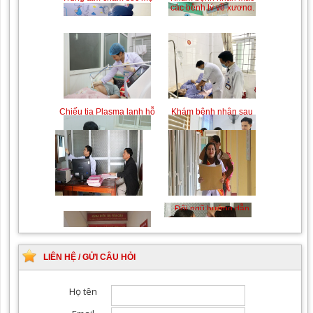
bầu và sau sinh
các bệnh lý về xương,
khớp
Chiếu tia Plasma lạnh hỗ
Khám bệnh nhân sau
trợ điều trị vết thương
phẫu thuật
Khám Ngoại khoa
Đội ngũ hướng dẫn
chuyên nghiệp, tận tình
LIÊN HỆ / GỬI CÂU HỎI