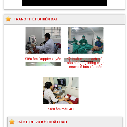
TRANG THIẾT BỊ HIỆN ĐẠI
Siêu âm Doppler xuyên
Kỹ thuật chụp mạch máu
sọ
não bằng hệ thống chụp
mạch số hóa xóa nền
(DSA)
Siêu âm màu 4D
CÁC DỊCH VỤ KỸ THUẬT CAO