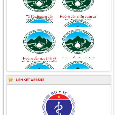
Tài liệu Hướng dẫn
Hướng dẫn chẩn đoán và
phòng ngừa nhiễm
điều trị một số bệnh
khuẩn vết mổ
truyền nhiễm
Hướng dẫn quy trình kỹ
Hướng dẫn Quy trình kỹ
thuật Chuyên khoa Phẫu
thuật Nhi khoa
thuật Tiết niệu
LIÊN KẾT WEBSITE