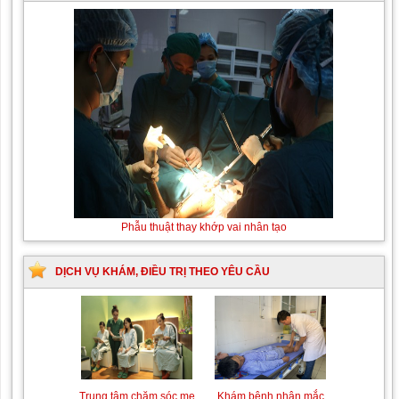
Thay
Phẫu thuật thay khớp vai nhân tạo
máu
sơ
sinh
DỊCH VỤ KHÁM, ĐIỀU TRỊ THEO YÊU CẦU
do
bất
đồng
nhóm
máu
Trung tâm chăm sóc mẹ
Khám bệnh nhân mắc