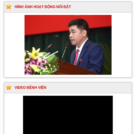
HÌNH ẢNH HOẠT ĐỘNG NỔI BẬT
VIDEO BỆNH VIỆN