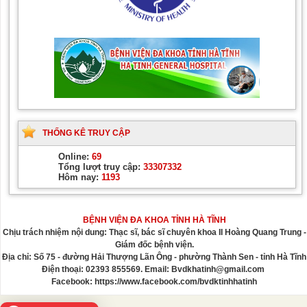
THỐNG KÊ TRUY CẬP
Online:
69
Tổng lượt truy cập:
33307332
Hôm nay:
1193
BỆNH VIỆN ĐA KHOA TỈNH HÀ TĨNH
Chịu trách nhiệm nội dung: Thạc sĩ, bác sĩ chuyên khoa II Hoàng Quang Trung -
Giám đốc bệnh viện.
Địa chỉ: Số 75 - đường Hải Thượng Lãn Ông - phường Thành Sen - tỉnh Hà Tĩnh
Điện thoại: 02393 855569. Email: Bvdkhatinh@gmail.com
Facebook: https://www.facebook.com/bvdktinhhatinh