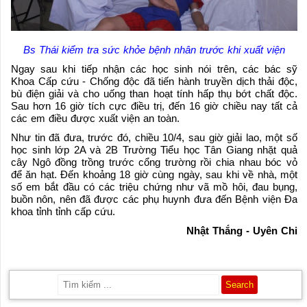
Bs Thái kiểm tra sức khỏe bệnh nhân trước khi xuất viện
Ngay sau khi tiếp nhận các học sinh nói trên, các bác sỹ
Khoa Cấp cứu - Chống độc đã tiến hành truyền dịch thải độc,
bù điện giải và cho uống than hoạt tính hấp thụ bớt chất độc.
Sau hơn 16 giờ tích cực điều trị, đến 16 giờ chiều nay tất cả
các em điều được xuất viện an toàn.
Như tin đã đưa, trước đó, chiều 10/4, sau giờ giải lao, một số
học sinh lớp 2A và 2B Trường Tiểu học Tân Giang nhặt quả
cây Ngô đồng trồng trước cổng trường rồi chia nhau bóc vỏ
để ăn hạt. Đến khoảng 18 giờ cùng ngày, sau khi về nhà, một
số em bắt đầu có các triệu chứng như vã mồ hôi, đau bụng,
buồn nôn, nên đã được các phụ huynh đưa đến Bệnh viện Đa
khoa tỉnh tỉnh cấp cứu.
Nhật Thắng - Uyên Chi