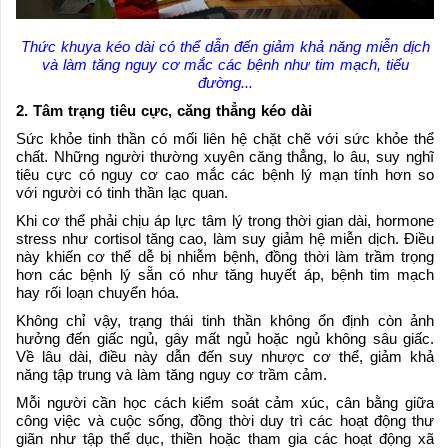
Thức khuya kéo dài có thể dẫn đến giảm khả năng miễn dịch
và làm tăng nguy cơ mắc các bệnh như tim mạch, tiểu
đường...
2. Tâm trạng tiêu cực, căng thẳng kéo dài
Sức khỏe tinh thần có mối liên hệ chặt chẽ với sức khỏe thể
chất. Những người thường xuyên căng thẳng, lo âu, suy nghĩ
tiêu cực có nguy cơ cao mắc các bệnh lý mạn tính hơn so
với người có tinh thần lạc quan.
Khi cơ thể phải chịu áp lực tâm lý trong thời gian dài, hormone
stress như cortisol tăng cao, làm suy giảm hệ miễn dịch. Điều
này khiến cơ thể dễ bị nhiễm bệnh, đồng thời làm trầm trọng
hơn các bệnh lý sẵn có như tăng huyết áp, bệnh tim mạch
hay rối loạn chuyển hóa.
Không chỉ vậy, trạng thái tinh thần không ổn định còn ảnh
hưởng đến giấc ngủ, gây mất ngủ hoặc ngủ không sâu giấc.
Về lâu dài, điều này dẫn đến suy nhược cơ thể, giảm khả
năng tập trung và làm tăng nguy cơ trầm cảm.
Mỗi người cần học cách kiểm soát cảm xúc, cân bằng giữa
công việc và cuộc sống, đồng thời duy trì các hoạt động thư
giãn như tập thể dục, thiền hoặc tham gia các hoạt động xã