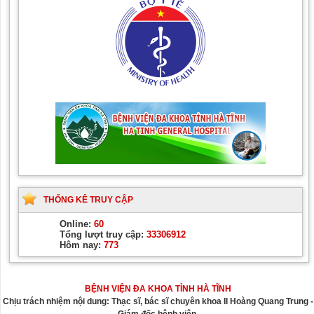
THỐNG KÊ TRUY CẬP
Online:
60
Tổng lượt truy cập:
33306912
Hôm nay:
773
BỆNH VIỆN ĐA KHOA TỈNH HÀ TĨNH
Chịu trách nhiệm nội dung: Thạc sĩ, bác sĩ chuyên khoa II Hoàng Quang Trung -
Giám đốc bệnh viện.