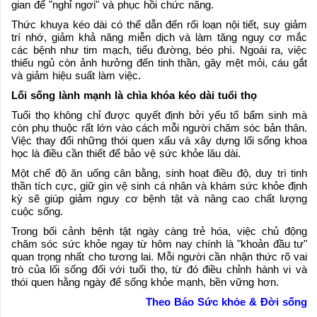
gian để "nghỉ ngơi" và phục hồi chức năng.
Thức khuya kéo dài có thể dẫn đến rối loạn nội tiết, suy giảm
trí nhớ, giảm khả năng miễn dịch và làm tăng nguy cơ mắc
các bệnh như tim mạch, tiểu đường, béo phì. Ngoài ra, việc
thiếu ngủ còn ảnh hưởng đến tinh thần, gây mệt mỏi, cáu gắt
và giảm hiệu suất làm việc.
Lối sống lành mạnh là chìa khóa kéo dài tuổi thọ
Tuổi thọ không chỉ được quyết định bởi yếu tố bẩm sinh mà
còn phụ thuộc rất lớn vào cách mỗi người chăm sóc bản thân.
Việc thay đổi những thói quen xấu và xây dựng lối sống khoa
học là điều cần thiết để bảo vệ sức khỏe lâu dài.
Một chế độ ăn uống cân bằng, sinh hoạt điều độ, duy trì tinh
thần tích cực, giữ gìn vệ sinh cá nhân và khám sức khỏe định
kỳ sẽ giúp giảm nguy cơ bệnh tật và nâng cao chất lượng
cuộc sống.
Trong bối cảnh bệnh tật ngày càng trẻ hóa, việc chủ động
chăm sóc sức khỏe ngay từ hôm nay chính là "khoản đầu tư"
quan trọng nhất cho tương lai. Mỗi người cần nhận thức rõ vai
trò của lối sống đối với tuổi thọ, từ đó điều chỉnh hành vi và
thói quen hằng ngày để sống khỏe mạnh, bền vững hơn.
Theo Báo Sức khỏe & Đời sống