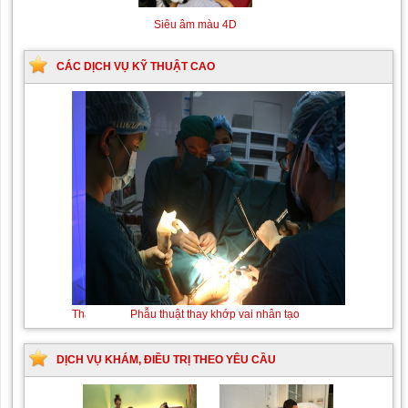
Siêu âm màu 4D
CÁC DỊCH VỤ KỸ THUẬT CAO
Thay máu sơ sinh do bất đồng nhóm máu
Phẫu
thuật
thay
khớp
DỊCH VỤ KHÁM, ĐIỀU TRỊ THEO YÊU CẦU
vai
nhân
tạo