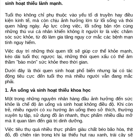
sinh hoạt thiếu lành mạnh.
Tuổi thọ không chỉ phụ thuộc vào yếu tố di truyền hay điều
kiện kinh tế, mà còn chịu ảnh hưởng lớn từ lối sống và thói
quen hằng ngày. Áp lực công việc, lối sống bận rộn cùng
những thú vui cá nhân khiến không ít người lơ là việc chăm
sóc sức khỏe, từ đó làm gia tăng nguy cơ mắc các bệnh mạn
tính nguy hiểm.
Việc duy trì những thói quen tốt sẽ giúp cơ thể khỏe mạnh,
kéo dài tuổi thọ; ngược lại, những thói quen xấu có thể âm
thầm "bào mòn" sức khỏe theo thời gian.
Dưới đây là thói quen sinh hoạt phổ biến nhưng lại có tác
động tiêu cực đến tuổi thọ mà nhiều người vẫn đang mắc
phải.
1. Ăn uống và sinh hoạt thiếu khoa học
Một trong những nguyên nhân hàng đầu ảnh hưởng đến sức
khỏe là chế độ ăn uống và sinh hoạt không điều độ. Khi còn
trẻ, nhiều người có xu hướng ăn uống theo sở thích, thường
xuyên tụ tập, sử dụng đồ ăn nhanh, thực phẩm nhiều dầu mỡ
mà ít quan tâm đến giá trị dinh dưỡng.
Việc tiêu thụ quá nhiều thực phẩm giàu chất béo bão hòa, thịt
đỏ, đồ chiên rán trong khi lại thiếu hụt rau xanh, trái cây sẽ