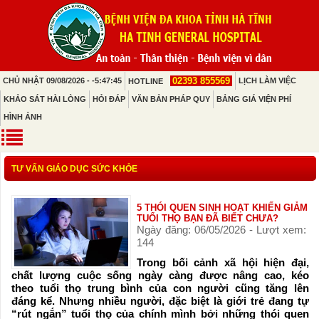
02393 855569
CHỦ NHẬT 09/08/2026 - -5:47:45
LỊCH LÀM VIỆC
HOTLINE
KHẢO SÁT HÀI LÒNG
HỎI ĐÁP
VĂN BẢN PHÁP QUY
BẢNG GIÁ VIỆN PHÍ
HÌNH ẢNH
TƯ VẤN GIÁO DỤC SỨC KHỎE
5 THÓI QUEN SINH HOẠT KHIẾN GIẢM
TUỔI THỌ BẠN ĐÃ BIẾT CHƯA?
Ngày đăng: 06/05/2026 - Lượt xem:
144
Trong bối cảnh xã hội hiện đại,
chất lượng cuộc sống ngày càng được nâng cao, kéo
theo tuổi thọ trung bình của con người cũng tăng lên
đáng kể. Nhưng nhiều người, đặc biệt là giới trẻ đang tự
“rút ngắn” tuổi thọ của chính mình bởi những thói quen