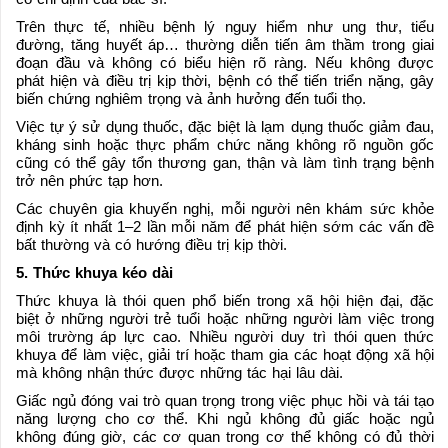
Trên thực tế, nhiều bệnh lý nguy hiểm như ung thư, tiểu
đường, tăng huyết áp… thường diễn tiến âm thầm trong giai
đoạn đầu và không có biểu hiện rõ ràng. Nếu không được
phát hiện và điều trị kịp thời, bệnh có thể tiến triển nặng, gây
biến chứng nghiêm trọng và ảnh hưởng đến tuổi thọ.
Việc tự ý sử dụng thuốc, đặc biệt là lạm dụng thuốc giảm đau,
kháng sinh hoặc thực phẩm chức năng không rõ nguồn gốc
cũng có thể gây tổn thương gan, thận và làm tình trạng bệnh
trở nên phức tạp hơn.
Các chuyên gia khuyến nghị, mỗi người nên khám sức khỏe
định kỳ ít nhất 1–2 lần mỗi năm để phát hiện sớm các vấn đề
bất thường và có hướng điều trị kịp thời.
5. Thức khuya kéo dài
Thức khuya là thói quen phổ biến trong xã hội hiện đại, đặc
biệt ở những người trẻ tuổi hoặc những người làm việc trong
môi trường áp lực cao. Nhiều người duy trì thói quen thức
khuya để làm việc, giải trí hoặc tham gia các hoạt động xã hội
mà không nhận thức được những tác hại lâu dài.
Giấc ngủ đóng vai trò quan trọng trong việc phục hồi và tái tạo
năng lượng cho cơ thể. Khi ngủ không đủ giấc hoặc ngủ
không đúng giờ, các cơ quan trong cơ thể không có đủ thời