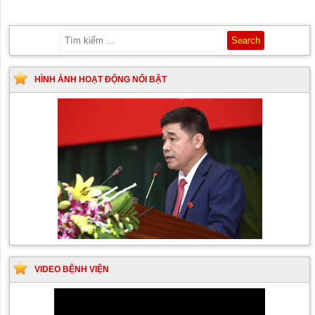
HÌNH ẢNH HOẠT ĐỘNG NỔI BẬT
VIDEO BỆNH VIỆN