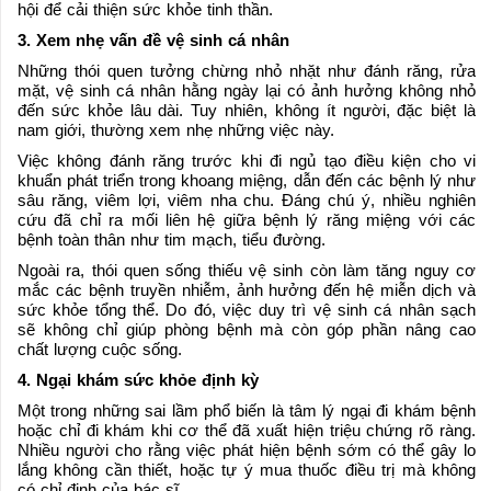
hội để cải thiện sức khỏe tinh thần.
3. Xem nhẹ vấn đề vệ sinh cá nhân
Những thói quen tưởng chừng nhỏ nhặt như đánh răng, rửa
mặt, vệ sinh cá nhân hằng ngày lại có ảnh hưởng không nhỏ
đến sức khỏe lâu dài. Tuy nhiên, không ít người, đặc biệt là
nam giới, thường xem nhẹ những việc này.
Việc không đánh răng trước khi đi ngủ tạo điều kiện cho vi
khuẩn phát triển trong khoang miệng, dẫn đến các bệnh lý như
sâu răng, viêm lợi, viêm nha chu. Đáng chú ý, nhiều nghiên
cứu đã chỉ ra mối liên hệ giữa bệnh lý răng miệng với các
bệnh toàn thân như tim mạch, tiểu đường.
Ngoài ra, thói quen sống thiếu vệ sinh còn làm tăng nguy cơ
mắc các bệnh truyền nhiễm, ảnh hưởng đến hệ miễn dịch và
sức khỏe tổng thể. Do đó, việc duy trì vệ sinh cá nhân sạch
sẽ không chỉ giúp phòng bệnh mà còn góp phần nâng cao
chất lượng cuộc sống.
4. Ngại khám sức khỏe định kỳ
Một trong những sai lầm phổ biến là tâm lý ngại đi khám bệnh
hoặc chỉ đi khám khi cơ thể đã xuất hiện triệu chứng rõ ràng.
Nhiều người cho rằng việc phát hiện bệnh sớm có thể gây lo
lắng không cần thiết, hoặc tự ý mua thuốc điều trị mà không
có chỉ định của bác sĩ.