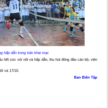
g hấp dẫn trong trận khai mạc
u hết sức sôi nổi và hấp dẫn, thu hút đông đảo cán bộ, viên
16 và 17/10.
Ban Biên Tập