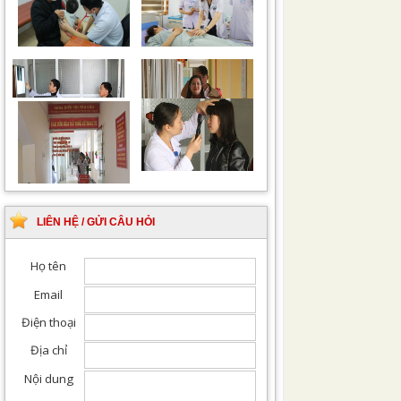
Chiếu tia Plasma lạnh
Khám bệnh nhân sau
hỗ trợ điều trị vết
phẫu thuật
thương
Khám Ngoại khoa
Đội ngũ hướng dẫn
chuyên nghiệp, tận tình
LIÊN HỆ / GỬI CÂU HỎI