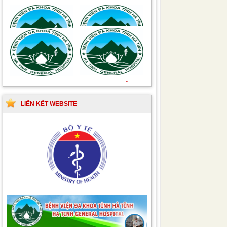
Hướng dẫn quy trình kỹ
Hướng dẫn Quy trình
thuật Chuyên khoa
kỹ thuật Nhi khoa
Phẫu thuật Tiết niệu
LIÊN KẾT WEBSITE