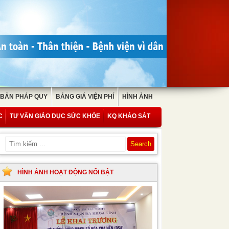
 BẢN PHÁP QUY
BẢNG GIÁ VIỆN PHÍ
HÌNH ẢNH
C
TƯ VẤN GIÁO DỤC SỨC KHỎE
KQ KHẢO SÁT
HÌNH ẢNH HOẠT ĐỘNG NỔI BẬT