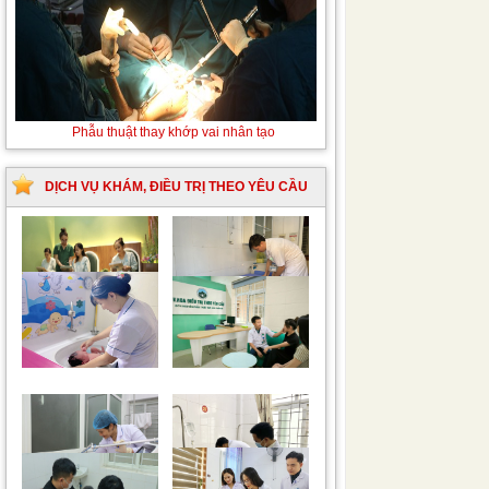
Thay máu sơ sinh do bất đồng nhóm máu
Phẫu
thuật
thay
khớp
DỊCH VỤ KHÁM, ĐIỀU TRỊ THEO YÊU CẦU
vai
nhân
tạo
Trung tâm chăm sóc
Khám bệnh nhân mắc
mẹ bầu và sau sinh
các bệnh lý về xương,
khớp