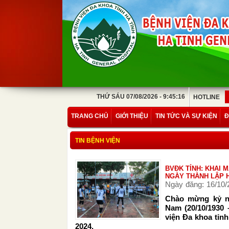
THỨ SÁU 07/08/2026 - 9:45:16
HOTLINE
TRANG CHỦ
GIỚI THIỆU
TIN TỨC VÀ SỰ KIỆN
Đ
TIN BỆNH VIỆN
BVĐK TỈNH: KHAI 
NGÀY THÀNH LẬP H
Ngày đăng: 16/10/
Chào mừng kỷ ni
Nam (20/10/1930 
viện Đa khoa tỉn
2024.