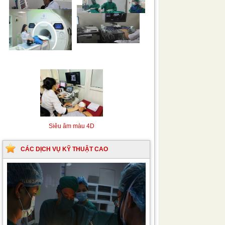
Siêu âm Doppler xuyên
Kỹ thuật chụp mạch máu
sọ
não bằng hệ thống chụp
mạch số hóa xóa nền
(DSA)
Siêu âm màu 4D
CÁC DỊCH VỤ KỸ THUẬT CAO