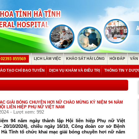
02393 855569
LỊCH LÀM VIỆC
KHẢO SÁT HÀI LÒNG
HỎI ĐÁP
VĂN
ÀO TẠO CHỈ ĐẠO TUYẾN
DỊCH VỤ KHÁM VÀ ĐIỀU TRỊ
THÔNG TIN Y DƯỢ
MẠC GIẢI BÓNG CHUYỀN HƠI NỮ CHÀO MỪNG KỶ NIỆM 94 NĂM
ỘI LIÊN HIỆP PHỤ NỮ VIỆT NAM
2024 - Lượt xem: 992
ệm 94 năm ngày thành lập Hội liên hiệp Phụ nữ Việt
– 20/10/2024), chiều ngày 16/10, Công đoàn cơ sở Bệnh
h Hà Tĩnh tổ chức khai mạc giải bóng chuyền hơi nữ năm