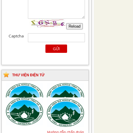
THƯ VIỆN ĐIỆN TỬ
Tài liệu Hướng dẫn
Hướng dẫn chẩn đoán
phòng ngừa nhiễm
và điều trị một số bệnh
khuẩn vết mổ
truyền nhiễm