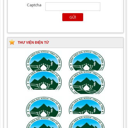
THƯ VIỆN ĐIỆN TỬ
Tài liệu Hướng dẫn
Hướng dẫn chẩn đoán và
phòng ngừa nhiễm
điều trị một số bệnh
khuẩn vết mổ
truyền nhiễm