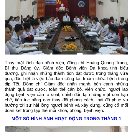
Thay mặt lãnh đạo bệnh viện, đồng chí Hoàng Quang Trung,
Bí thư Đảng ủy, Giám đốc Bệnh viện Đa khoa tỉnh biểu
dương, ghi nhận những thành tích đạt được trong tháng vừa
qua, đặc biệt là việc bảo đảm công tác khám chữa bệnh trong
dịp Tết. Đồng chí Giám đốc nhấn mạnh, bên cạnh những
thành quả đạt được, toàn thể cán bộ, viên chức, người lao
động bệnh viện cần rà soát, chỉnh đốn lại những mặt còn hạn
chế, tiếp tục nâng cao thay đổi phong cách, thái độ phục vụ
hướng tới sự hài lòng người bệnh và xây dựng, cũng cố mối
đoàn kết trong tập thể mổi khoa, phòng, bệnh viện.
MỘT SỐ HÌNH ẢNH HOẠT ĐỘNG TRONG THÁNG 1