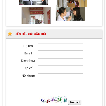
Khám Ngoại khoa
Đội ngũ hướng dẫn
chuyên nghiệp, tận tình
LIÊN HỆ / GỬI CÂU HỎI