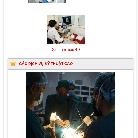
mạch số hóa xóa nền
(DSA)
Siêu âm màu 4D
CÁC DỊCH VỤ KỸ THUẬT CAO