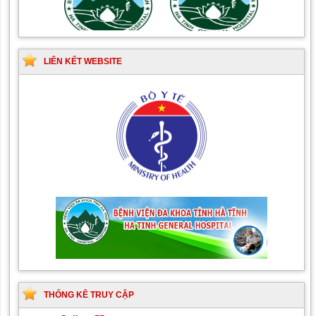
Hướng dẫn quy trình kỹ
Hướng dẫn Quy trình kỹ
thuật Chuyên khoa Phẫu
thuật Nhi khoa
thuật Tiết niệu
LIÊN KẾT WEBSITE
THỐNG KÊ TRUY CẬP