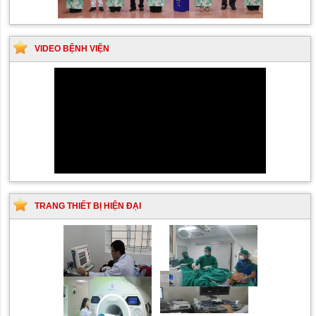
VIDEO BỆNH VIỆN
TRANG THIẾT BỊ HIỆN ĐẠI
Siêu âm Doppler xuyên
Kỹ thuật chụp mạch máu
sọ
não bằng hệ thống chụp