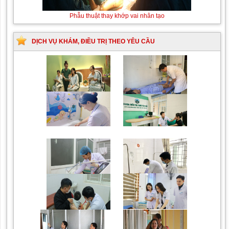
Thay máu sơ sinh do bất đồng
Phẫu thuật thay khớp
nhóm máu
vai nhân tạo
DỊCH VỤ KHÁM, ĐIỀU TRỊ THEO YÊU CẦU
Trung tâm chăm sóc mẹ
Khám bệnh nhân mắc
bầu và sau sinh
các bệnh lý về xương,
khớp
Chiếu tia Plasma lạnh hỗ
Khám bệnh nhân sau
trợ điều trị vết thương
phẫu thuật