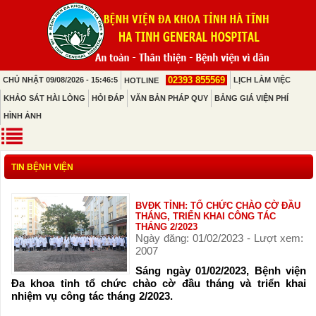
02393 855569
CHỦ NHẬT 09/08/2026 - 15:46:5
LỊCH LÀM VIỆC
HOTLINE
KHẢO SÁT HÀI LÒNG
HỎI ĐÁP
VĂN BẢN PHÁP QUY
BẢNG GIÁ VIỆN PHÍ
HÌNH ẢNH
TIN BỆNH VIỆN
BVĐK TỈNH: TỔ CHỨC CHÀO CỜ ĐẦU
THÁNG, TRIỂN KHAI CÔNG TÁC
THÁNG 2/2023
Ngày đăng: 01/02/2023 - Lượt xem:
2007
Sáng ngày 01/02/2023, Bệnh viện
Đa khoa tỉnh tổ chức chào cờ đầu tháng và triển khai
nhiệm vụ công tác tháng 2/2023.