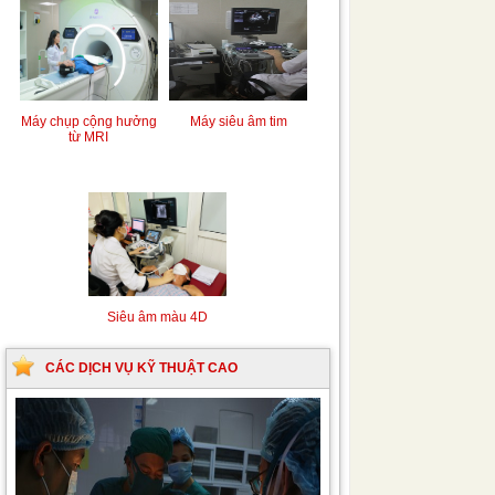
Siêu âm Doppler xuyên
Kỹ thuật chụp mạch máu
sọ
não bằng hệ thống chụp
mạch số hóa xóa nền
(DSA)
Máy siêu âm tim
Máy chụp cộng hưởng
từ MRI
Siêu âm màu 4D
CÁC DỊCH VỤ KỸ THUẬT CAO