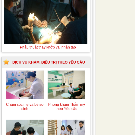
Phẫu thuật thay khớp vai nhân tạo
DỊCH VỤ KHÁM, ĐIỀU TRỊ THEO YÊU CẦU
Trung tâm chăm sóc
Khám bệnh nhân mắc
mẹ bầu và sau sinh
các bệnh lý về xương,
khớp
Phòng khám Thẩm mỹ
Chăm sóc mẹ và bé sơ
theo Yêu cầu
sinh