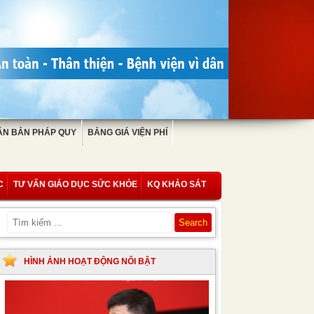
ĂN BẢN PHÁP QUY
BẢNG GIÁ VIỆN PHÍ
C
TƯ VẤN GIÁO DỤC SỨC KHỎE
KQ KHẢO SÁT
HÌNH ẢNH HOẠT ĐỘNG NỔI BẬT