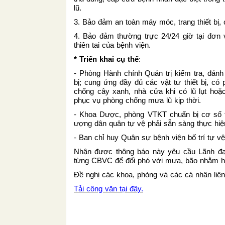
lũ.
3. Bảo đảm an toàn máy móc, trang thiết bị, c
4. Bảo đảm th­ường trực 24/24 giờ tại đơn
thiên tai của bệnh viện.
* Triển khai cụ thể
:
- Phòng Hành chính Quản trị kiểm tra, đánh g
bị; cung ứng đầy đủ các vật tư thiết bị, có 
chống cây xanh, nhà cửa khi có lũ lụt ho
phục vụ phòng chống mưa lũ kịp thời.
- Khoa Dược, phòng VTKT chuẩn bị cơ số th
ượng dân quân tự vệ phải sẵn sàng thực hiện
- Ban chỉ huy Quân sự bệnh viện bố trí tự vệ
Nhận đ­ược thông báo này yêu cầu Lãnh đạ
từng CBVC để đối phó với mưa, bão nhằm hạn
Đề nghị các khoa, phòng và các cá nhân liên 
Tải công văn tại đây.