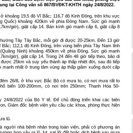
 dung tại Công văn số 867/BVĐKT-KHTH ngày 24/8/2022.
o ở khoảng 19,5 độ Vĩ Bắc; 116,7 độ Kinh Đông, trên khu vực
rung Quốc) khoảng 420km về phía Đông Nam. Sức gió mạnh
km/giờ), giật cấp 14. Bán kính gió mạnh cấp 6, giật cấp 8
eo hướng Tây Tây Bắc, mỗi giờ đi được 20-25km. Đến 13 giờ
 Bắc; 112,1 độ Kinh Đông, trên vùng biển phía Tây Nam tỉnh
i (Quảng Ninh) khoảng 450km về phía Đông. Sức gió mạnh
m/giờ), giật cấp 14. Trong 24 đến 48 giờ tiếp theo, bão di
c 25km và suy yếu thành áp thấp nhiệt đới, sau đó tiếp
 gió mạnh nhất ở trung tâm vùng áp thấp giảm xuống dưới cấp
ến đêm 26/8, ở khu vực Bắc Bộ có mưa to, có nơi mưa rất to
 phổ biến 100-200mm, có nơi trên 250mm; Thanh Hóa 50-
24/8/2022 của Bộ Y tế. Để chủ động triển khai các biện
-on, Giám đốc bệnh viện yêu cầu các khoa, phòng thực hiện
ưa lũ.
 người nhà bệnh nhân trong toàn viện, phải có phư­ơng án
rường hợp xảy ra lũ, lụt, sạt lỡ đất hoặc dịch bệnh sau mưa