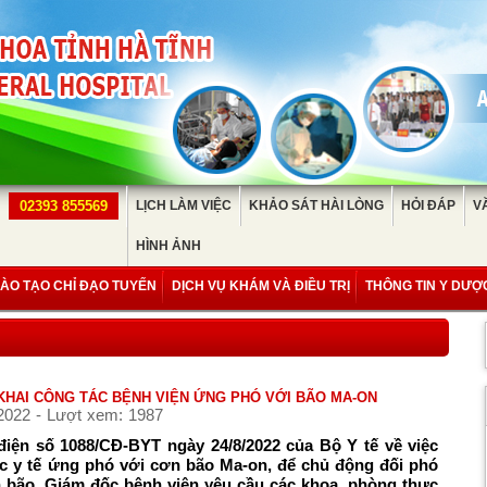
02393 855569
LỊCH LÀM VIỆC
KHẢO SÁT HÀI LÒNG
HỎI ĐÁP
V
HÌNH ẢNH
ÀO TẠO CHỈ ĐẠO TUYẾN
DỊCH VỤ KHÁM VÀ ĐIỀU TRỊ
THÔNG TIN Y DƯỢ
 KHAI CÔNG TÁC BỆNH VIỆN ỨNG PHÓ VỚI BÃO MA-ON
2022 - Lượt xem: 1987
iện số 1088/CĐ-BYT ngày 24/8/2022 của Bộ Y tế về việc
tác y tế ứng phó với cơn bão Ma-on, để chủ động đối phó
n bão, Giám đốc bệnh viện yêu cầu các khoa, phòng thực