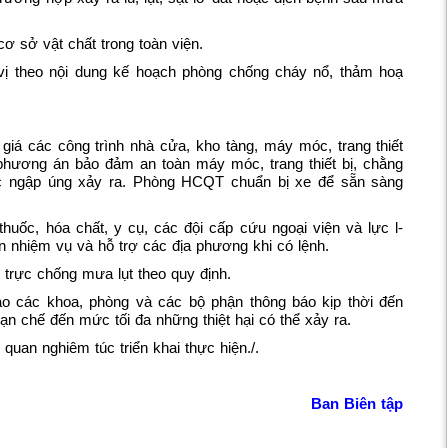
ơ sở vật chất trong toàn viện.
 vị theo nội dung kế hoạch phòng chống cháy nổ, thảm hoạ
iá các công trình nhà cửa, kho tàng, máy móc, trang thiết
phương án bảo đảm an toàn máy móc, trang thiết bị, chằng
ặc ngập úng xảy ra. Phòng HCQT chuẩn bị xe để sẵn sàng
uốc, hóa chất, y cụ, các đội cấp cứu ngoại viện và lực l­
 nhiệm vụ và hỗ trợ các địa phương khi có lệnh.
 trực chống mưa lụt theo quy định.
o các khoa, phòng và các bộ phận thông báo kịp thời đến
 chế đến mức tối đa những thiệt hại có thể xảy ra.
quan nghiêm túc triển khai thực hiện./.
Ban Biên tập