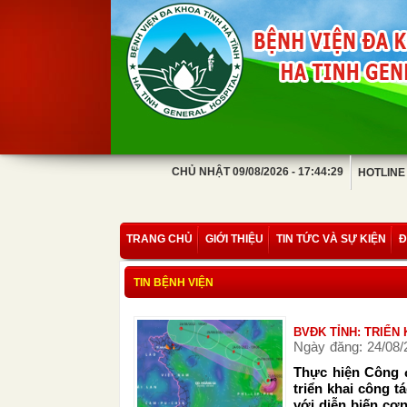
CHỦ NHẬT 09/08/2026 - 17:44:29
HOTLINE
TRANG CHỦ
GIỚI THIỆU
TIN TỨC VÀ SỰ KIỆN
Đ
TIN BỆNH VIỆN
BVĐK TỈNH: TRIỂN
Ngày đăng: 24/08/
Thực hiện Công đ
triển khai công 
với diễn biến cơ