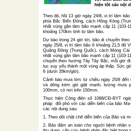
hiện tốt các nội
Theo đó, hồi 13 giờ ngày 24/8, vị trí tâm bã
phía Bắc Biển Đông, cách Hồng Kông (T
nhất vùng gần tâm bão mạnh cấp 11 (103-117
khoảng 170km tính từ tâm bão.
Dự báo trong 24 giờ tới, bão di chuyển th
ngày 25/8, vị trí tâm bão ở khoảng 21,5 độ Vĩ
Quảng Đông (Trung Quốc), cách Móng Cá
nhất vùng gần tâm bão mạnh cấp 11 (103-117k
chuyển theo hướng Tây Tây Bắc, mỗi giờ đi đượ
tục suy yếu thành một vùng áp thấp. Sức
6 (dưới 39km/giờ).
Cảnh báo mưa lớn: từ chiều ngày 25/8 đ
và dông kèm gió giật mạnh, lượng mưa
100mm, có nơi trên 150mm.
Thực hiện Công điện số 1088/CĐ-BYT ngày 
pháp đối phó với các diễn biến của bão Ma
các nội dung sau:
1. Theo dõi chặt chẽ diễn biến của Bão và m
2. Bảo đảm an toàn cho người bệnh nhân và
thu dung, cấp cứu bệnh nhân đặc biệt trong t