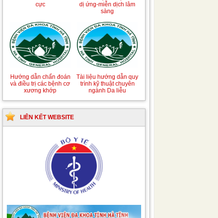
khuẩn vết mổ
truyền nhiễm
Hướng dẫn chẩn đoán
Hướng dẫn chẩn đoán
và xử trí Hồi sức tích
và điều trị các bệnh về
cực
dị ứng-miễn dịch lâm
sàng
Hướng dẫn quy trình kỹ
Hướng dẫn Quy trình
thuật Chuyên khoa
kỹ thuật Nhi khoa
Phẫu thuật Tiết niệu
Tài liệu hướng dẫn quy
Hướng dẫn chẩn đoán
trình kỹ thuật chuyên
và điều trị các bệnh cơ
LIÊN KẾT WEBSITE
ngành Da liễu
xương khớp