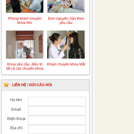
Chiếu tia Plasma lạnh
Khám bệnh nhân sau
hỗ trợ điều trị vết
phẫu thuật
thương
Đơn nguyên Sản theo
Phòng khám chuyên
yêu cầu
khoa Nhi
Khám Ngoại khoa
Đội ngũ hướng dẫn
chuyên nghiệp, tận tình
Khám chuyên khoa Mắt
Khoa yêu cầu, điều trị
LIÊN HỆ / GỬI CÂU HỎI
tất cả các chuyên khoa