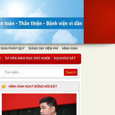
 BẢN PHÁP QUY
BẢNG GIÁ VIỆN PHÍ
HÌNH ẢNH
C
TƯ VẤN GIÁO DỤC SỨC KHỎE
KQ KHẢO SÁT
HÌNH ẢNH HOẠT ĐỘNG NỔI BẬT