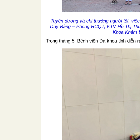
Tuyên dương và chi thưởng người tốt, việ
Duy Bằng – Phòng HCQT; KTV Hồ Thị Thu 
Khoa Khám b
Trong tháng 5, Bệnh viện Đa khoa tỉnh diễn r