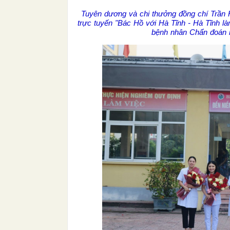
Tuyên dương và chi thưởng đồng chí Trần 
trực tuyến "Bác Hồ với Hà Tĩnh - Hà Tĩnh 
bệnh nhân Chẩn đoán n