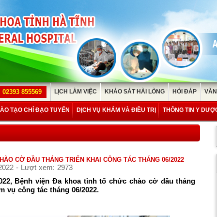
02393 855569
LỊCH LÀM VIỆC
KHẢO SÁT HÀI LÒNG
HỎI ĐÁP
VĂN
ÀO TẠO CHỈ ĐẠO TUYẾN
DỊCH VỤ KHÁM VÀ ĐIỀU TRỊ
THÔNG TIN Y DƯỢ
HÀO CỜ ĐẦU THÁNG TRIỂN KHAI CÔNG TÁC THÁNG 06/2022
2022 - Lượt xem: 2973
022, Bệnh viện Đa khoa tỉnh tổ chức chào cờ đầu tháng
ệm vụ công tác tháng 06/2022.