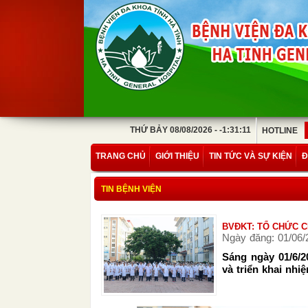
THỨ BẢY 08/08/2026 - -1:31:11
HOTLINE
TRANG CHỦ
GIỚI THIỆU
TIN TỨC VÀ SỰ KIỆN
Đ
TIN BỆNH VIỆN
BVĐKT: TỔ CHỨC C
Ngày đăng: 01/06/
Sáng ngày 01/6/2
và triển khai nhi