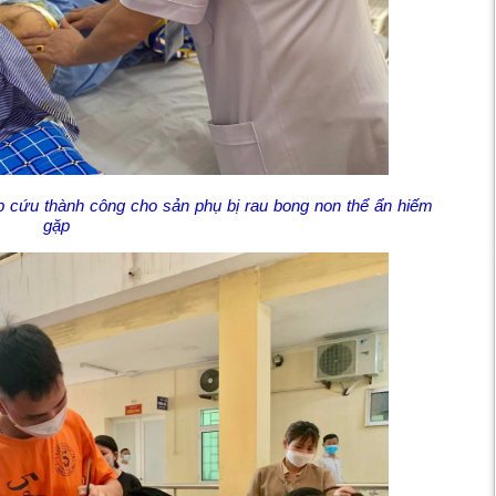
p cứu thành công cho sản phụ bị rau bong non thể ẩn hiếm
gặp