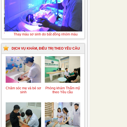
Tán sỏi niệu quản ngược dòng Laser
DỊCH VỤ KHÁM, ĐIỀU TRỊ THEO YÊU CẦU
Chăm sóc mẹ và bé sơ
Phòng khám Thẩm mỹ
sinh
theo Yêu cầu