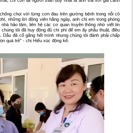
ất, chỉ còn lại người thân duy nhất là anh trai với gia cảnh
chống chọi với từng cơn đau trên giường bệnh trong nỗi cô
hí, những lời động viên hằng ngày, anh chị em trong phòng
nhà hảo tâm, liên hệ các cơ quan truyền thông nhờ viết tin
, chúng tôi đã huy động đủ chi phí để em ấy phẫu thuật, điều
uối. Dẫu đã cố gắng hết mình nhưng chúng tôi đành phải chấp
òn quá trẻ” - chị Hiếu xúc động kể.