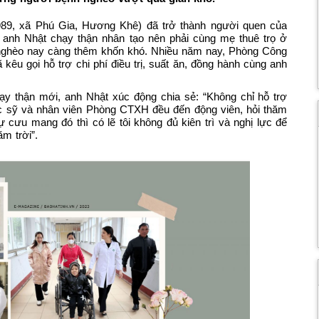
89, xã Phú Gia, Hương Khê) đã trở thành người quen của
, anh Nhật chạy thận nhân tạo nên phải cùng mẹ thuê trọ ở
ã nghèo nay càng thêm khốn khó. Nhiều năm nay, Phòng Công
kêu gọi hỗ trợ chi phí điều trị, suất ăn, đồng hành cùng anh
ạy thận mới, anh Nhật xúc động chia sẻ: “Không chỉ hỗ trợ
bác sỹ và nhân viên Phòng CTXH đều đến động viên, hỏi thăm
cưu mang đó thì có lẽ tôi không đủ kiên trì và nghị lực để
m trời”.