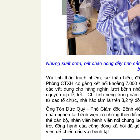
Những suất cơm, bát cháo đong đầy tình cả
b
Với tinh thần trách nhiệm, sự thấu hiểu, 
Phòng CTXH cố gắng kết nối khoảng 7.000 suất
các vật dụng cho hàng nghìn lượt bệnh nhâ
nguyện dịp lễ, tết... Chỉ tính riêng trong n
từ các tổ chức, nhà hảo tâm là trên 3,2 tỷ đồ
Ông Tôn Đức Quý - Phó Giám đốc Bệnh viện 
nhân nghèo tại bệnh viện có những thời điể
thể cán bộ, nhân viên bệnh viện nói chung lu
trợ, đồng hành của cộng đồng xã hội đã g
viên để chiến đấu với bệnh tật”.