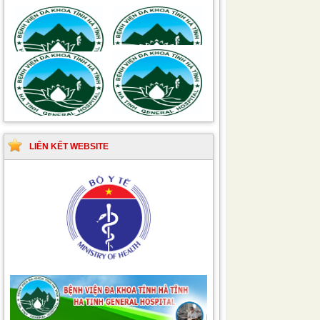
Hướng dẫn quy trình kỹ
Hướng dẫn Quy trình
thuật Chuyên khoa
kỹ thuật Nhi khoa
Phẫu thuật Tiết niệu
LIÊN KẾT WEBSITE