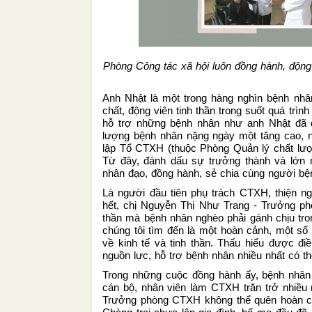
Phòng Công tác xã hội luôn đồng hành, động
Anh Nhật là một trong hàng nghìn bệnh nh
chất, động viên tinh thần trong suốt quá trìn
hỗ trợ những bệnh nhân như anh Nhật đã 
lượng bệnh nhân nặng ngày một tăng cao, n
lập Tổ CTXH (thuộc Phòng Quản lý chất lư
Từ đây, đánh dấu sự trưởng thành và lớn m
nhân đạo, đồng hành, sẻ chia cùng người bệ
Là người đầu tiên phụ trách CTXH, thiện ng
hết, chị Nguyễn Thị Như Trang - Trưởng ph
thần mà bệnh nhân nghèo phải gánh chịu tron
chúng tôi tìm đến là một hoàn cảnh, một số
về kinh tế và tinh thần. Thấu hiểu được đi
nguồn lực, hỗ trợ bệnh nhân nhiều nhất có th
Trong những cuộc đồng hành ấy, bệnh nhân
cán bộ, nhân viên làm CTXH trăn trở nhiều 
Trưởng phòng CTXH không thể quên hoàn cả