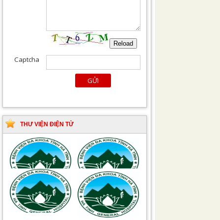
THƯ VIỆN ĐIỆN TỬ
Tài liệu Hướng dẫn
Hướng dẫn chẩn đoán
phòng ngừa nhiễm
và điều trị một số bệnh
khuẩn vết mổ
truyền nhiễm