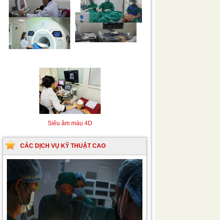
Siêu âm Doppler xuyên
Kỹ thuật chụp mạch máu
sọ
não bằng hệ thống chụp
mạch số hóa xóa nền
(DSA)
Siêu âm màu 4D
CÁC DỊCH VỤ KỸ THUẬT CAO