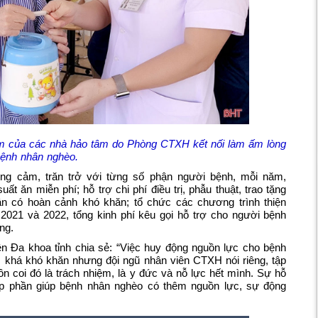
m của các nhà hảo tâm do Phòng CTXH kết nối làm ấm lòng
ệnh nhân nghèo.
đồng cảm, trăn trở với từng số phận người bệnh, mỗi năm,
 ăn miễn phí; hỗ trợ chi phí điều trị, phẫu thuật, trao tặng
n có hoàn cảnh khó khăn; tổ chức các chương trình thiện
ăm 2021 và 2022, tổng kinh phí kêu gọi hỗ trợ cho người bệnh
ng.
Đa khoa tỉnh chia sẻ: “Việc huy động nguồn lực cho bệnh
m khá khó khăn nhưng đội ngũ nhân viên CTXH nói riêng, tập
ôn coi đó là trách nhiệm, là y đức và nỗ lực hết mình. Sự hỗ
óp phần giúp bệnh nhân nghèo có thêm nguồn lực, sự động