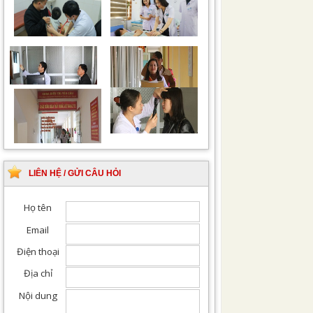
Chiếu tia Plasma lạnh
Khám bệnh nhân sau
hỗ trợ điều trị vết
phẫu thuật
thương
Khám Ngoại khoa
Đội ngũ hướng dẫn
chuyên nghiệp, tận tình
LIÊN HỆ / GỬI CÂU HỎI