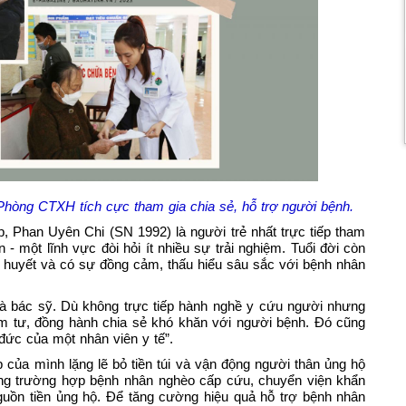
Phòng CTXH tích cực tham gia chia sẻ, hỗ trợ người bệnh.
 Phan Uyên Chi (SN 1992) là người trẻ nhất trực tiếp tham
n - một lĩnh vực đòi hỏi ít nhiều sự trải nghiệm. Tuổi đời còn
âm huyết và có sự đồng cảm, thấu hiểu sâu sắc với bệnh nhân
là bác sỹ. Dù không trực tiếp hành nghề y cứu người nhưng
âm tư, đồng hành chia sẻ khó khăn với người bệnh. Đó cũng
 đức của một nhân viên y tế”.
 của mình lặng lẽ bỏ tiền túi và vận động người thân ủng hộ
hững trường hợp bệnh nhân nghèo cấp cứu, chuyển viện khẩn
guồn tiền ủng hộ. Để tăng cường hiệu quả hỗ trợ bệnh nhân