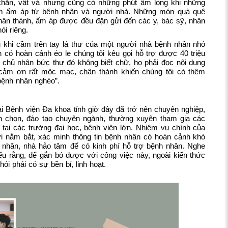
hăn, vất vả nhưng cũng có những phút ấm lòng khi những
ảm ấm áp từ bệnh nhân và người nhà. Những món quà quê
 chân thành, ấm áp được đều đặn gửi đến các y, bác sỹ, nhân
i riêng.
g khi cầm trên tay lá thư của một người nhà bệnh nhân nhỏ
 có hoàn cảnh éo le chúng tôi kêu gọi hỗ trợ được 40 triệu
 là chủ nhân bức thư đó không biết chữ, họ phải đọc nội dung
 cảm ơn rất mộc mạc, chân thành khiến chúng tôi có thêm
bệnh nhân nghèo”.
i Bệnh viện Đa khoa tỉnh giờ đây đã trở nên chuyên nghiệp,
n chọn, đào tạo chuyên ngành, thường xuyên tham gia các
tại các trường đại học, bệnh viện lớn. Nhiệm vụ chính của
hời nắm bắt, xác minh thông tin bệnh nhân có hoàn cảnh khó
á nhân, nhà hảo tâm để có kinh phí hỗ trợ bệnh nhân. Nghe
ểu rằng, để gắn bó được với công việc này, ngoài kiến thức
ỏi phải có sự bền bỉ, linh hoạt.