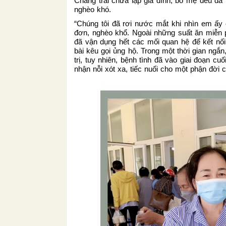
Chàng trai chưa lập gia đình, bố mẹ đều đã m
nghèo khó.
“Chúng tôi đã rơi nước mắt khi nhìn em ấy 
đơn, nghèo khổ. Ngoài những suất ăn miễn p
đã vận dụng hết các mối quan hệ để kết nối 
bài kêu gọi ủng hộ. Trong một thời gian ngắn
trị, tuy nhiên, bệnh tình đã vào giai đoạn c
nhận nỗi xót xa, tiếc nuối cho một phận đời c