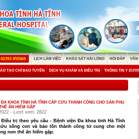
02393 855569
LỊCH LÀM VIỆC
KHẢO SÁT HÀI LÒNG
HỎI ĐÁP
VĂN
ÀO TẠO CHỈ ĐẠO TUYẾN
DỊCH VỤ KHÁM VÀ ĐIỀU TRỊ
THÔNG TIN Y DƯỢ
 ĐA KHOA TỈNH HÀ TĨNH CẤP CỨU THÀNH CÔNG CHO SẢN PHỤ
THỂ ẨN HIẾM GẶP
2022 - Lượt xem: 2822
Điều trị theo yêu cầu - Bệnh viện Đa khoa tỉnh Hà Tĩnh
cứu sống con và bảo tồn thành công tử cung cho một
ong non thể ẩn hiếm gặp.