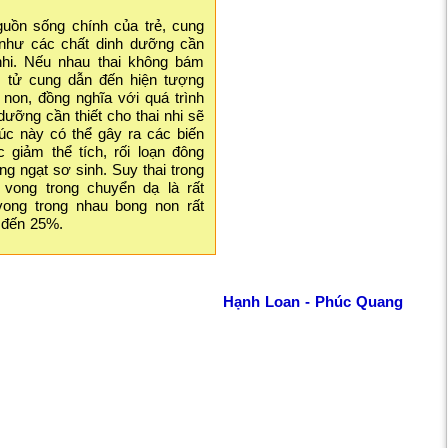
guồn sống chính của trẻ, cung
như các chất dinh dưỡng cần
 nhi. Nếu nhau thai không bám
h tử cung dẫn đến hiện tượng
 non, đồng nghĩa với quá trình
dưỡng cần thiết cho thai nhi sẽ
Lúc này có thể gây ra các biến
 giảm thể tích, rối loạn đông
ng ngạt sơ sinh. Suy thai trong
 vong trong chuyển dạ là rất
 vong trong nhau bong non rất
n đến 25%.
Hạnh Loan - Phúc Quang