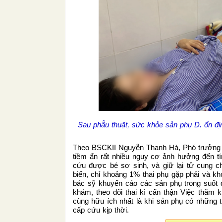
Sau phẫu thuật, sức khỏe sản phụ D. ổn đị
Theo BSCKII Nguyễn Thanh Hà, Phó trưởng K
tiềm ẩn rất nhiều nguy cơ ảnh hưởng đến t
cứu được bé sơ sinh, và giữ lại tử cung c
biến, chỉ khoảng 1% thai phụ gặp phải và k
bác sỹ khuyến cáo các sản phụ trong suốt qu
khám, theo dõi thai kì cẩn thận Việc thăm 
cùng hữu ích nhất là khi sản phụ có những 
cấp cứu kịp thời.