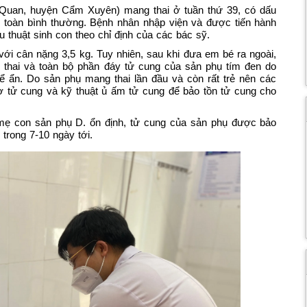
 Quan, huyện Cẩm Xuyên) mang thai ở tuần thứ 39, có dấu
n toàn bình thường. Bệnh nhân nhập viện và được tiến hành
thuật sinh con theo chỉ định của các bác sỹ.
 với cân nặng 3,5 kg. Tuy nhiên, sau khi đưa em bé ra ngoài,
u thai và toàn bộ phần đáy tử cung của sản phụ tím đen do
ể ẩn. Do sản phụ mang thai lần đầu và còn rất trẻ nên các
 tử cung và kỹ thuật ủ ấm tử cung để bảo tồn tử cung cho
 mẹ con sản phụ D. ổn định, tử cung của sản phụ được bảo
trong 7-10 ngày tới.