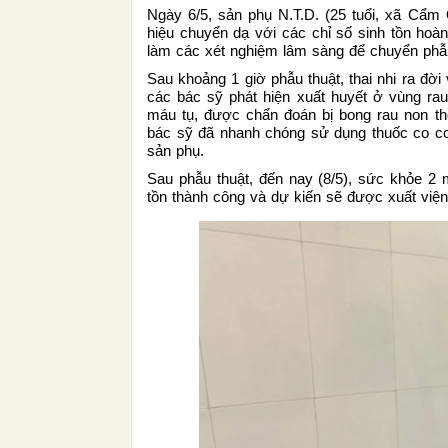
Ngày 6/5, sản phụ N.T.D. (25 tuổi, xã Cẩm
hiệu chuyển dạ với các chỉ số sinh tồn hoà
làm các xét nghiệm lâm sàng để chuyển phẫu 
Sau khoảng 1 giờ phẫu thuật, thai nhi ra đời
các bác sỹ phát hiện xuất huyết ở vùng ra
máu tụ, được chẩn đoán bị bong rau non th
bác sỹ đã nhanh chóng sử dụng thuốc co cơ
sản phụ.
Sau phẫu thuật, đến nay (8/5), sức khỏe 2
tồn thành công và dự kiến sẽ được xuất viện 