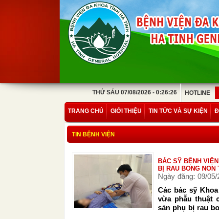
THỨ SÁU 07/08/2026 - 0:26:26
HOTLINE
TRANG CHỦ
GIỚI THIỆU
TIN TỨC VÀ SỰ KIỆN
Đ
TIN BỆNH VIỆN
BÁC SỸ BỆNH VIỆN
BỊ RAU BONG NON 
Ngày đăng: 09/05/
Các bác sỹ Khoa 
vừa phẫu thuật 
sản phụ bị rau b