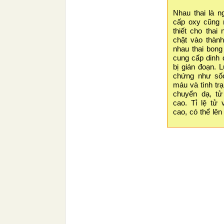
Nhau thai là n
cấp oxy cũng 
thiết cho thai
chặt vào thàn
nhau thai bong
cung cấp dinh 
bị gián đoạn. 
chứng như sốc
máu và tình trạ
chuyển dạ, tử
cao. Tỉ lệ tử
cao, có thể lê