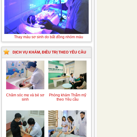
Tán sỏi niệu quản ngược dòng Laser
DỊCH VỤ KHÁM, ĐIỀU TRỊ THEO YÊU CẦU
Chăm sóc mẹ và bé sơ
Phòng khám Thẩm mỹ
sinh
theo Yêu cầu