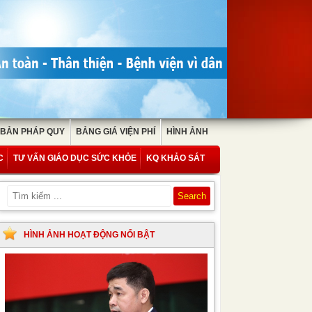
 BẢN PHÁP QUY
BẢNG GIÁ VIỆN PHÍ
HÌNH ẢNH
C
TƯ VẤN GIÁO DỤC SỨC KHỎE
KQ KHẢO SÁT
HÌNH ẢNH HOẠT ĐỘNG NỔI BẬT